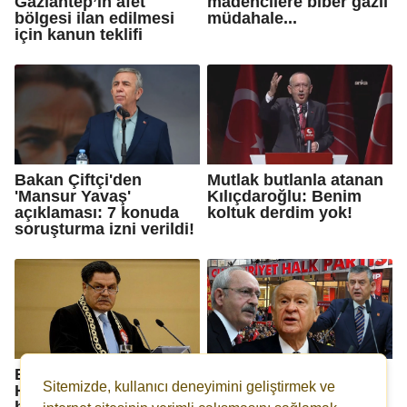
Gaziantep’in afet
madencilere biber gazlı
bölgesi ilan edilmesi
müdahale...
için kanun teklifi
Bakan Çiftçi'den
Mutlak butlanla atanan
'Mansur Yavaş'
Kılıçdaroğlu: Benim
açıklaması: 7 konuda
koltuk derdim yok!
soruşturma izni verildi!
Eski AYM Başkanı
Bahçeli'den çağrı:
Sitemizde, kullanıcı deneyimini geliştirmek ve
Haşim Kılıç'tan ‘mutlak
Paralel liderlik
butlan’ yorumu
toplumsal istikrarı