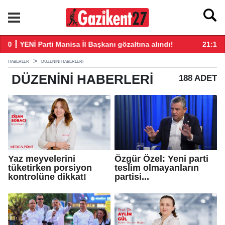
21:18 ┋ Erdoğan'dan 'çerçeve yasa' değerlendirmesi
20
HABERLER
DÜZENINI HABERLERI
DÜZENINI
HABERLERI
188 ADET
Yaz meyvelerini
Özgür Özel: Yeni parti
tüketirken porsiyon
teslim olmayanların
kontrolüne dikkat!
partisi...