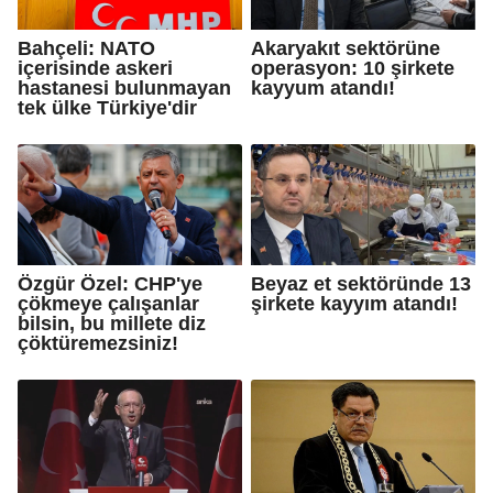
Bahçeli: NATO
Akaryakıt sektörüne
içerisinde askeri
operasyon: 10 şirkete
hastanesi bulunmayan
kayyum atandı!
tek ülke Türkiye'dir
Özgür Özel: CHP'ye
Beyaz et sektöründe 13
çökmeye çalışanlar
şirkete kayyım atandı!
bilsin, bu millete diz
çöktüremezsiniz!