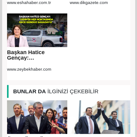
genişleten
www.eshahaber.com.tr
www.dikgazete.com
kararnameler imzaladı
Başkan Hatice
Gençay:
&quot;Didim'in her
noktasında gece
www.zeybekhaber.com
gündüz
sahadayız&quot;
BUNLAR DA
İLGİNİZİ ÇEKEBİLİR