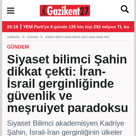
n
20:18 ┋ YENİ Parti'ye 8 günde 135 bin kişi 292 milyon TL bağış
20:
HABERLER
GÜNDEM
SIYASET BILIMCI ŞAHIN DIKKAT ÇEKTI: İRAN-İSRAIL GER...
GÜNDEM
Siyaset bilimci Şahin
dikkat çekti: İran-
İsrail gerginliğinde
güvenlik ve
meşruiyet paradoksu
Siyaset Bilimci akademisyen Kadriye
Şahin, İsrail-İran gerginliğinin ülkeler