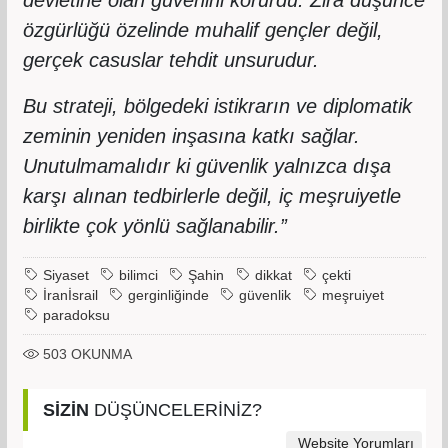
özgürlüğü özelinde muhalif gençler değil,
gerçek casuslar tehdit unsurudur.
Bu strateji, bölgedeki istikrarın ve diplomatik
zeminin yeniden inşasına katkı sağlar.
Unutulmamalıdır ki güvenlik yalnızca dışa
karşı alınan tedbirlerle değil, iç meşruiyetle
birlikte çok yönlü sağlanabilir.”
Siyaset
bilimci
Şahin
dikkat
çekti
İranİsrail
gerginliğinde
güvenlik
meşruiyet
paradoksu
503
OKUNMA
SİZİN
DÜŞÜNCELERİNİZ?
Website Yorumları