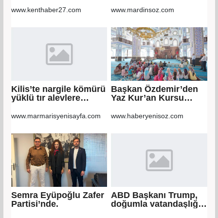
MASAK raporunda!
Türkiye Protokolü
Veli Ağbaba'ya
Mardin Turizmi İçin
www.kenthaber27.com
www.mardinsoz.com
milyonlar gitmiş
Yeni Bir Dönemin
Başlangıcıdır&quot;
Kilis’te nargile kömürü
Başkan Özdemir’den
yüklü tır alevlere
Yaz Kur’an Kursu
teslim oldu
öğrencilerine ziyaret
www.marmarisyenisayfa.com
www.haberyenisoz.com
Semra Eyüpoğlu Zafer
ABD Başkanı Trump,
Partisi’nde.
doğumla vatandaşlığa
yönelik kısıtlamaları