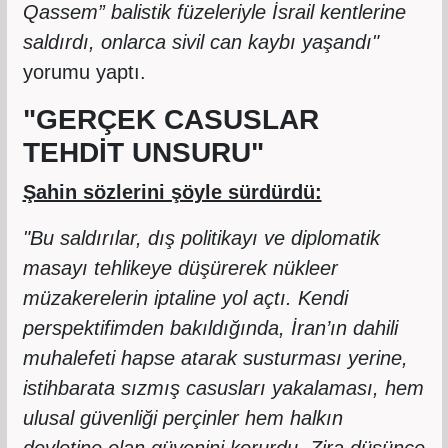
Qassem” balistik füzeleriyle İsrail kentlerine
saldırdı, onlarca sivil can kaybı yaşandı"
yorumu yaptı.
"GERÇEK CASUSLAR
TEHDİT UNSURU"
Şahin sözlerini şöyle sürdürdü:
"Bu saldırılar, dış politikayı ve diplomatik
masayı tehlikeye düşürerek nükleer
müzakerelerin iptaline yol açtı. Kendi
perspektifimden bakıldığında, İran’ın dahili
muhalefeti hapse atarak susturması yerine,
istihbarata sızmış casusları yakalaması, hem
ulusal güvenliği perçinler hem halkın
devletine olan güvenini korurdu. Zira düşünce