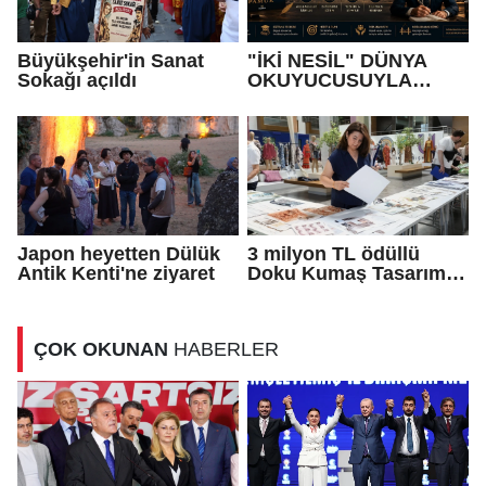
Büyükşehir'in Sanat
"İKİ NESİL" DÜNYA
Sokağı açıldı
OKUYUCUSUYLA
BULUŞUYOR
Japon heyetten Dülük
3 milyon TL ödüllü
Antik Kenti'ne ziyaret
Doku Kumaş Tasarım
Yarışması’nda
finalistler belli oldu
ÇOK OKUNAN
HABERLER