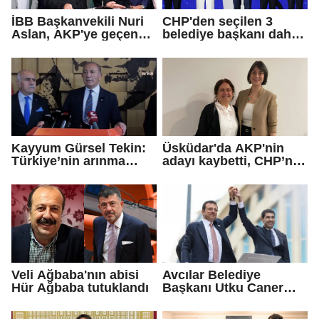
İBB Başkanvekili Nuri
CHP'den seçilen 3
Aslan, AKP'ye geçen
belediye başkanı daha
Eren Ali Bingöl'ün
AKP'ye geçti!
iddialarına yanıt verdi
Kayyum Gürsel Tekin:
Üsküdar'da AKP'nin
Türkiye’nin arınma
adayı kaybetti, CHP’nin
merkezine hoş
adayı Sibel Tan
geldiniz...
Çetinkaya Başkan
Vekili seçildi
Veli Ağbaba'nın abisi
Avcılar Belediye
Hür Ağbaba tutuklandı
Başkanı Utku Caner
Çaykara için tahliye
kararı