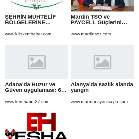
ŞEHRİN MUHTELİF
Mardin TSO ve
BÖLGELERİNE
PAYCELL Güçlerini
KALDIRIM YAPILMASI
Birleştirdi
VE BOZULAN
www.kiliskenthaber.com
www.mardinsoz.com
KALDIRIMLARIN
ONARILMASI YAPIM İŞİ
Adana’da Huzur ve
Alanya’da sazlık alanda
Güven uygulaması: 62
yangın
aranan şahıs yakalandı,
3 milyon 924 bin TL
www.kenthaber27.com
www.marmarisyenisayfa.com
ceza kesildi