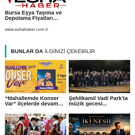
Bursa Eşya Taşıma ve
Depolama Fiyatları
2026: Güvenli Hizmet
İçin Bilinmesi
www.eshahaber.com.tr
Gerekenler
BUNLAR DA
İLGİNİZİ ÇEKEBİLİR
“Mahallemde Konser
Şehitkamil Vadi Park'ta
Var” ilçelerde devam
müzik gecesi...
ediyor