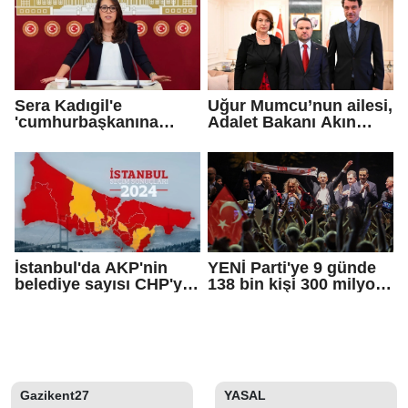
Sera Kadıgil'e
Uğur Mumcu’nun ailesi,
'cumhurbaşkanına
Adalet Bakanı Akın
hakaret' ve 'tehdit'
Gürlek ile görüştü
soruşturması
İstanbul'da AKP'nin
YENİ Parti'ye 9 günde
belediye sayısı CHP'yi
138 bin kişi 300 milyon
geçti!
bağış yaptı
Gazikent27
YASAL