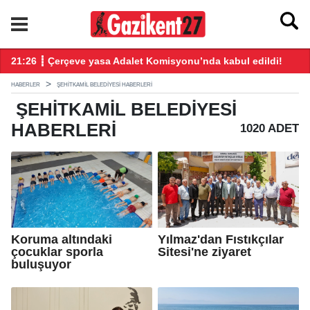
20:18 ┋ YENİ Parti'ye 9 günde 138 bin kişi 300 milyon bağış yap
20
HABERLER
ŞEHITKAMIL BELEDIYESI HABERLERI
ŞEHITKAMIL BELEDIYESI
HABERLERI
1020 ADET
Koruma altındaki
Yılmaz'dan Fıstıkçılar
çocuklar sporla
Sitesi'ne ziyaret
buluşuyor