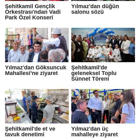
Şehitkamil Gençlik
Yılmaz'dan düğün
Orkestrası'ndan Vadi
salonu sözü
Park Özel Konseri
Yılmaz'dan Göksuncuk
Şehitkamil'de
Mahallesi’ne ziyaret
geleneksel Toplu
Sünnet Töreni
Şehitkamil'de et ve
Yılmaz'dan üç
tavuk denetimi
mahalleye ziyaret