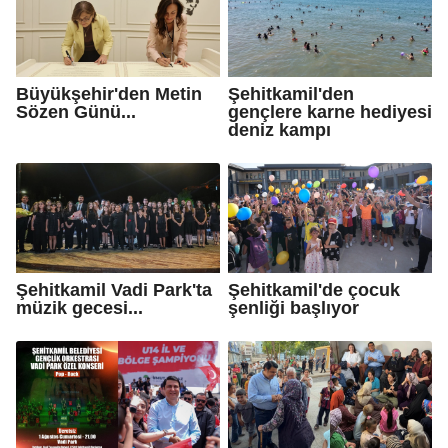
Büyükşehir'den Metin
Şehitkamil'den
Sözen Günü...
gençlere karne hediyesi
deniz kampı
Şehitkamil Vadi Park'ta
Şehitkamil'de çocuk
müzik gecesi...
şenliği başlıyor