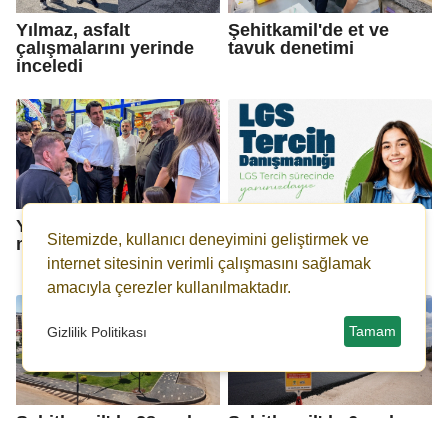
Yılmaz, asfalt
Şehitkamil'de et ve
çalışmalarını yerinde
tavuk denetimi
inceledi
Yılmaz'dan üç
Şehitkamil'den LGS
Sitemizde, kullanıcı deneyimini geliştirmek ve
mahalleye ziyaret
öğrencilerine ücretsiz
danışmanlık
internet sitesinin verimli çalışmasını sağlamak
amacıyla çerezler kullanılmaktadır.
Tamam
Gizlilik Politikası
Şehitkamil'de 28 ayda
Şehitkamil'de 6 ayda
38 yeni park
165 bin ton asfalt