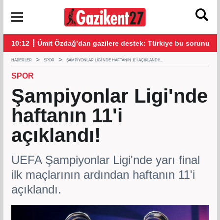
şlatıldı
10:12 ┋ Ümit Özdağ’dan gazilere destek: Türkiye bu sorunu da
16:
HABERLER
SPOR
ŞAMPIYONLAR LIGI'NDE HAFTANIN 11'I AÇIKLANDI!...
SPOR
Şampiyonlar Ligi'nde
haftanın 11'i
açıklandı!
UEFA Şampiyonlar Ligi'nde yarı final
ilk maçlarının ardından haftanın 11'i
açıklandı.