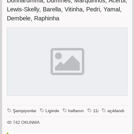
Donnarumma, Dumfries, Marquinhos, Acerbi,
Lewis-Skelly, Barella, Vitinha, Pedri, Yamal,
Dembele, Raphinha
Şampiyonlar
Liginde
haftanın
11i
açıklandı
742
OKUNMA