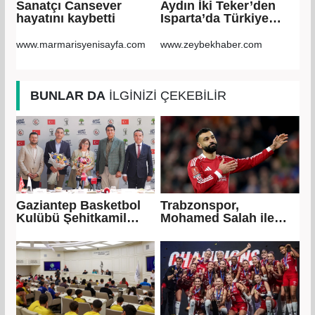
Sanatçı Cansever
Aydın İki Teker’den
hayatını kaybetti
Isparta’da Türkiye
ikinciliği Ömer
Altuntaş, sporcuları
www.marmarisyenisayfa.com
www.zeybekhaber.com
tebrik etti
BUNLAR DA
İLGİNİZİ ÇEKEBİLİR
Gaziantep Basketbol
Trabzonspor,
Kulübü Şehitkamil
Mohamed Salah ile
Belediyesi’ne
anlaşma sağladı!
devredildi