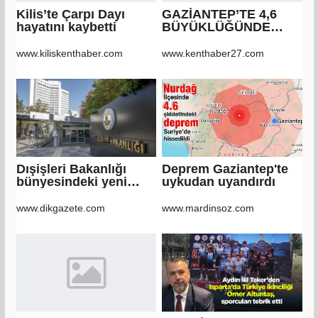
Kilis’te Çarpı Dayı
GAZİANTEP’TE 4,6
hayatını kaybetti
BÜYÜKLÜĞÜNDE
DEPREM!
www.kiliskenthaber.com
www.kenthaber27.com
Dışişleri Bakanlığı
Deprem Gaziantep'te
bünyesindeki yeni
uykudan uyandırdı
atamalar Resmi
Gazete'de
www.dikgazete.com
www.mardinsoz.com