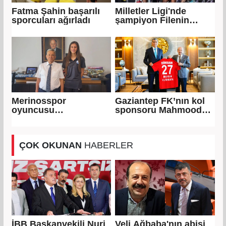
Fatma Şahin başarılı
Milletler Ligi'nde
sporcuları ağırladı
şampiyon Filenin
Sultanları
Merinosspor
Gaziantep FK’nın kol
oyuncusu
sponsoru Mahmood
Galatasaray'a transfer
Coffee
oldu
ÇOK OKUNAN
HABERLER
İBB Başkanvekili Nuri
Veli Ağbaba'nın abisi