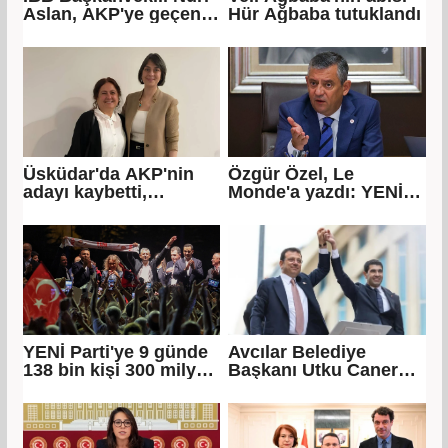
Aslan, AKP'ye geçen
Hür Ağbaba tutuklandı
Eren Ali Bingöl'ün
iddialarına yanıt verdi
Üsküdar'da AKP'nin
Özgür Özel, Le
adayı kaybetti,
Monde'a yazdı: YENİ
CHP’nin adayı Sibel
Parti olarak farklı bir
Tan Çetinkaya Başkan
gelecek öneriyoruz
Vekili seçildi
YENİ Parti'ye 9 günde
Avcılar Belediye
138 bin kişi 300 milyon
Başkanı Utku Caner
bağış yaptı
Çaykara için tahliye
kararı