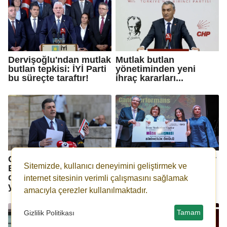
Dervişoğlu'ndan mutlak
Mutlak butlan
butlan tepkisi: İYİ Parti
yönetiminden yeni
bu süreçte taraftır!
ihraç kararları...
CHP Sözcüsü Zeynel
Gaziantep’te öğrenciler
Sitemizde, kullanıcı deneyimini geliştirmek ve
Emre: Artık kurultay
ve okullar için ödül
dışında hiçbir işlem
töreni
internet sitesinin verimli çalışmasını sağlamak
yapamazlar!
amacıyla çerezler kullanılmaktadır.
Tamam
Gizlilik Politikası