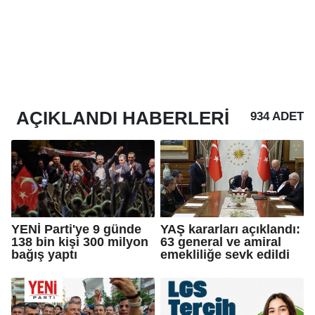
AÇIKLANDI
HABERLERI
934 ADET
YENİ Parti'ye 9 günde
YAŞ kararları açıklandı:
138 bin kişi 300 milyon
63 general ve amiral
bağış yaptı
emekliliğe sevk edildi