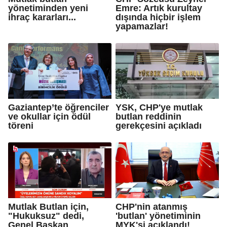
yönetiminden yeni
Emre: Artık kurultay
ihraç kararları...
dışında hiçbir işlem
yapamazlar!
Gaziantep’te öğrenciler
YSK, CHP'ye mutlak
ve okullar için ödül
butlan reddinin
töreni
gerekçesini açıkladı
Mutlak Butlan için,
CHP'nin atanmış
"Hukuksuz" dedi,
'butlan' yönetiminin
Genel Başkan
MYK'si açıklandı!