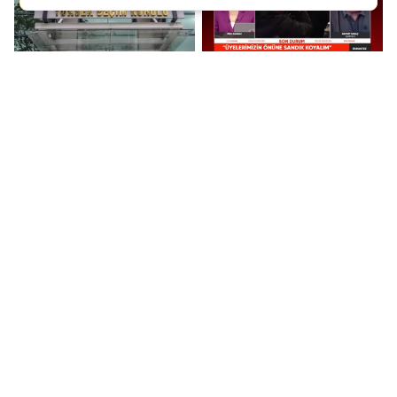
YSK, CHP'ye mutlak
Mutlak Butlan için,
butlan reddinin
"Hukuksuz" dedi,
gerekçesini açıkladı
Genel Başkan
Yardımcısı oldu!
CHP'nin atanmış
Özgür Özel'den mutlak
'butlan' yönetiminin
butlan sonrası tarihi
MYK'si açıklandı!
grup toplantısı