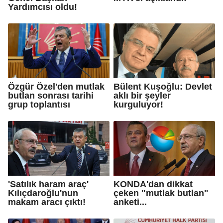
Yardımcısı oldu!
Özgür Özel'den mutlak
Bülent Kuşoğlu: Devlet
butlan sonrası tarihi
aklı bir şeyler
grup toplantısı
kurguluyor!
'Satılık haram araç'
KONDA'dan dikkat
Kılıçdaroğlu'nun
çeken "mutlak butlan"
makam aracı çıktı!
anketi...