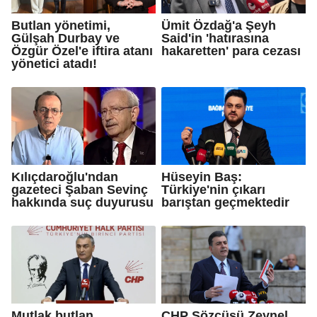
Butlan yönetimi,
Ümit Özdağ'a Şeyh
Gülşah Durbay ve
Said'in 'hatırasına
Özgür Özel'e iftira atanı
hakaretten' para cezası
yönetici atadı!
Kılıçdaroğlu'ndan
Hüseyin Baş:
gazeteci Şaban Sevinç
Türkiye'nin çıkarı
hakkında suç duyurusu
barıştan geçmektedir
Mutlak butlan
CHP Sözcüsü Zeynel