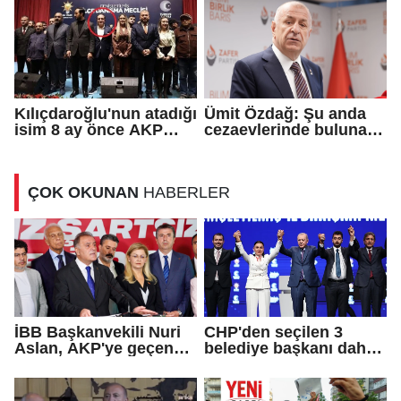
Kılıçdaroğlu'nun atadığı
Ümit Özdağ: Şu anda
isim 8 ay önce AKP
cezaevlerinde bulunan
rozeti takmış!
adli mahkumların suçu
ne?
ÇOK OKUNAN
HABERLER
İBB Başkanvekili Nuri
CHP'den seçilen 3
Aslan, AKP'ye geçen
belediye başkanı daha
Eren Ali Bingöl'ün
AKP'ye geçti!
iddialarına yanıt verdi