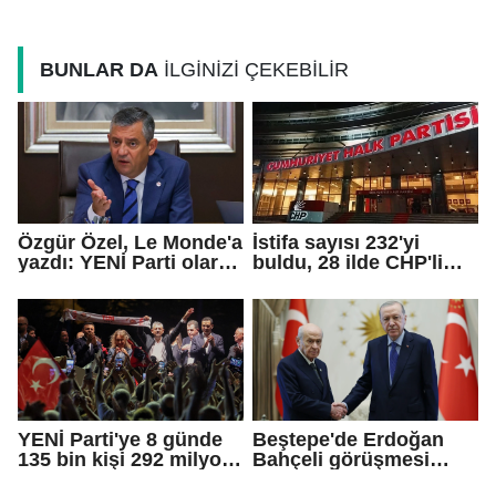
kararnameler imzaladı
BUNLAR DA
İLGİNİZİ ÇEKEBİLİR
Özgür Özel, Le Monde'a
İstifa sayısı 232'yi
yazdı: YENİ Parti olarak
buldu, 28 ilde CHP'li
farklı bir gelecek
başkan kalmadı!
öneriyoruz
YENİ Parti'ye 8 günde
Beştepe'de Erdoğan
135 bin kişi 292 milyon
Bahçeli görüşmesi
TL bağış yaptı
sona erdi