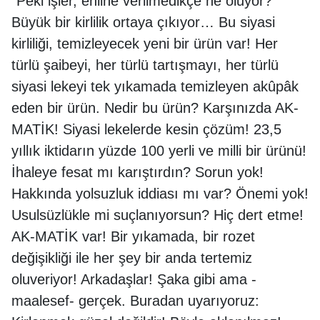
“Peki işler, ehline verilmedikçe ne oluyor?
Büyük bir kirlilik ortaya çıkıyor… Bu siyasi
kirliliği, temizleyecek yeni bir ürün var! Her
türlü şaibeyi, her türlü tartışmayı, her türlü
siyasi lekeyi tek yıkamada temizleyen akûpâk
eden bir ürün. Nedir bu ürün? Karşınızda AK-
MATİK! Siyasi lekelerde kesin çözüm! 23,5
yıllık iktidarın yüzde 100 yerli ve milli bir ürünü!
İhaleye fesat mı karıştırdın? Sorun yok!
Hakkında yolsuzluk iddiası mı var? Önemi yok!
Usulsüzlükle mi suçlanıyorsun? Hiç dert etme!
AK-MATİK var! Bir yıkamada, bir rozet
değişikliği ile her şey bir anda tertemiz
oluveriyor! Arkadaşlar! Şaka gibi ama -
maalesef- gerçek. Buradan uyarıyoruz: