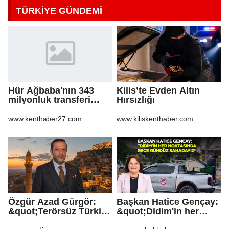
TÜRKİYE GÜNDEMİ
Hür Ağbaba'nın 343
Kilis’te Evden Altın
milyonluk transferi
Hırsızlığı
MASAK raporunda! Veli
Ağbaba'ya milyonlar
www.kenthaber27.com
www.kiliskenthaber.com
gitmiş
Özgür Azad Gürgör:
Başkan Hatice Gençay:
&quot;Terörsüz Türkiye
&quot;Didim'in her
Protokolü Mardin
noktasında gece