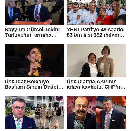
Kayyum Gürsel Tekin:
YENİ Parti'ye 48 saatte
Türkiye’nin arınma
86 bin kişi 182 milyon
merkezine hoş
lira bağışladı
geldiniz...
Üsküdar Belediye
Üsküdar'da AKP'nin
Başkanı Sinem Dedetaş
adayı kaybetti, CHP’nin
tutuklandı
adayı Sibel Tan
Çetinkaya Başkan
Vekili seçildi