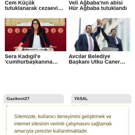
Cem Küçük
Veli Ağbaba'nın abisi
tutuklanarak cezaevine
Hür Ağbaba tutuklandı
gönderildi
Sera Kadıgil'e
Avcılar Belediye
'cumhurbaşkanına
Başkanı Utku Caner
hakaret' ve 'tehdit'
Çaykara için tahliye
soruşturması
kararı
Gazikent27
YASAL
YAZARLAR
İLETIŞIM
SON DAKİKA
KÜNYE
Sitemizde, kullanıcı deneyimini geliştirmek ve
GALERİLER
YAYIN İLKELERI
internet sitesinin verimli çalışmasını sağlamak
WEBTV
KURALLAR
amacıyla çerezler kullanılmaktadır.