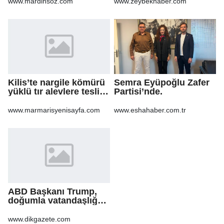
Turizmi İçin Yeni Bir
gündüz
www.mardinsoz.com
www.zeybekhaber.com
Dönemin
sahadayız&quot;
Başlangıcıdır&quot;
Kilis’te nargile kömürü
Semra Eyüpoğlu Zafer
yüklü tır alevlere teslim
Partisi’nde.
oldu
www.marmarisyenisayfa.com
www.eshahaber.com.tr
ABD Başkanı Trump,
doğumla vatandaşlığa
yönelik kısıtlamaları
genişleten
www.dikgazete.com