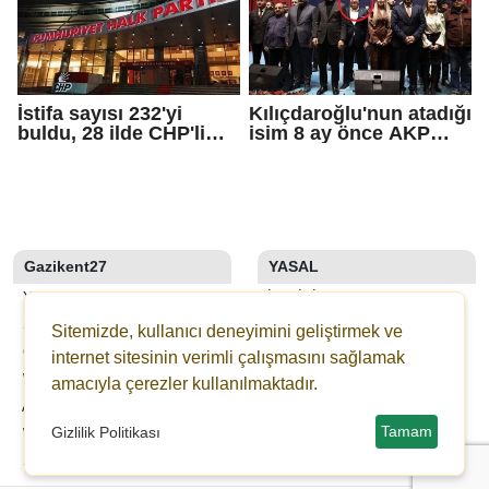
İstifa sayısı 232'yi
Kılıçdaroğlu'nun atadığı
buldu, 28 ilde CHP'li
isim 8 ay önce AKP
başkan kalmadı!
rozeti takmış!
Gazikent27
YASAL
YAZARLAR
İLETIŞIM
SON DAKİKA
KÜNYE
Sitemizde, kullanıcı deneyimini geliştirmek ve
GALERİLER
YAYIN İLKELERI
internet sitesinin verimli çalışmasını sağlamak
WEBTV
KURALLAR
amacıyla çerezler kullanılmaktadır.
ANKETLER
GIZLILIK
Tamam
Gizlilik Politikası
WİKİ
KULLANICI SÖZLEŞMESI
ŞEHİR REHBERİ
VERI POLITIKASI