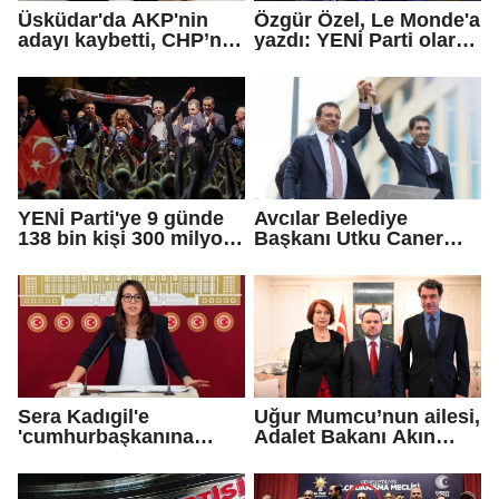
Üsküdar'da AKP'nin
Özgür Özel, Le Monde'a
adayı kaybetti, CHP’nin
yazdı: YENİ Parti olarak
adayı Sibel Tan
farklı bir gelecek
Çetinkaya Başkan
öneriyoruz
Vekili seçildi
YENİ Parti'ye 9 günde
Avcılar Belediye
138 bin kişi 300 milyon
Başkanı Utku Caner
bağış yaptı
Çaykara için tahliye
kararı
Sera Kadıgil'e
Uğur Mumcu’nun ailesi,
'cumhurbaşkanına
Adalet Bakanı Akın
hakaret' ve 'tehdit'
Gürlek ile görüştü
soruşturması