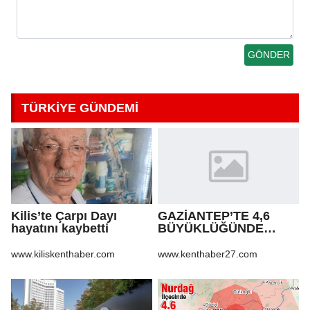
TÜRKİYE GÜNDEMİ
Kilis’te Çarpı Dayı
GAZİANTEP’TE 4,6
hayatını kaybetti
BÜYÜKLÜĞÜNDE
DEPREM!
www.kiliskenthaber.com
www.kenthaber27.com