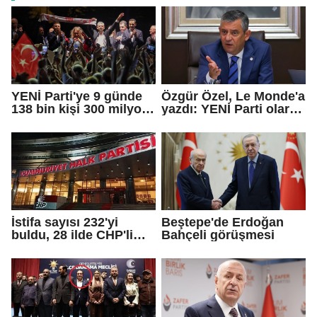
YENİ Parti'ye 9 günde
Özgür Özel, Le Monde'a
138 bin kişi 300 milyon
yazdı: YENİ Parti olarak
bağış yaptı
farklı bir gelecek
öneriyoruz
İstifa sayısı 232'yi
Beştepe'de Erdoğan
buldu, 28 ilde CHP'li
Bahçeli görüşmesi
başkan kalmadı!