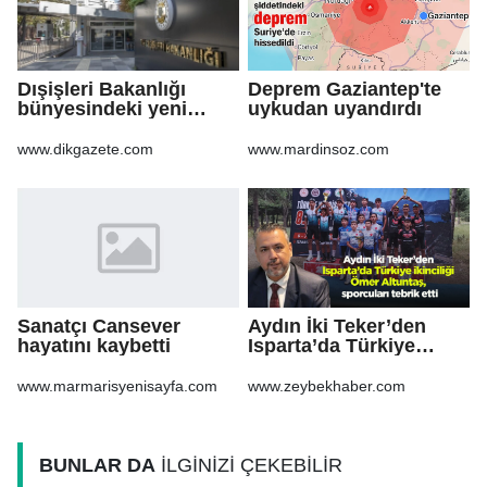
Dışişleri Bakanlığı
Deprem Gaziantep'te
bünyesindeki yeni
uykudan uyandırdı
atamalar Resmi
Gazete'de
www.dikgazete.com
www.mardinsoz.com
Sanatçı Cansever
Aydın İki Teker’den
hayatını kaybetti
Isparta’da Türkiye
ikinciliği Ömer
Altuntaş, sporcuları
www.marmarisyenisayfa.com
www.zeybekhaber.com
tebrik etti
BUNLAR DA
İLGİNİZİ ÇEKEBİLİR