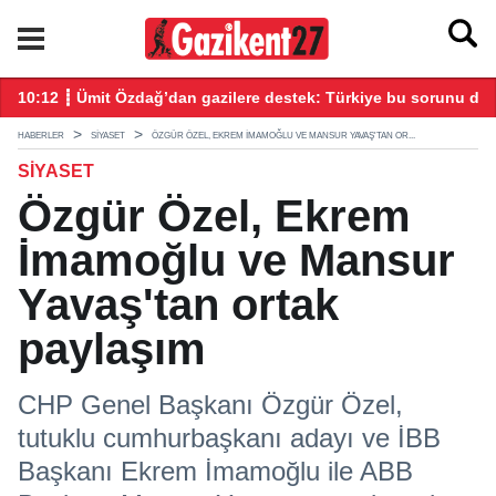
tıldı
10:12 ┋ Ümit Özdağ’dan gazilere destek: Türkiye bu sorunu dah
16
HABERLER
SIYASET
ÖZGÜR ÖZEL, EKREM İMAMOĞLU VE MANSUR YAVAŞ'TAN OR...
SIYASET
Özgür Özel, Ekrem
İmamoğlu ve Mansur
Yavaş'tan ortak
paylaşım
CHP Genel Başkanı Özgür Özel,
tutuklu cumhurbaşkanı adayı ve İBB
Başkanı Ekrem İmamoğlu ile ABB