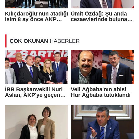
Kılıçdaroğlu'nun atadığı
Ümit Özdağ: Şu anda
isim 8 ay önce AKP
cezaevlerinde bulunan
rozeti takmış!
adli mahkumların suçu
ne?
ÇOK OKUNAN
HABERLER
İBB Başkanvekili Nuri
Veli Ağbaba'nın abisi
Aslan, AKP'ye geçen
Hür Ağbaba tutuklandı
Eren Ali Bingöl'ün
iddialarına yanıt verdi