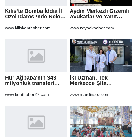
Kilis’te Bomba İddia İl
Aydın Merkezli Gizemli
Özel İdaresi’nde Neler
Avukatlar ve Yanıt
Oluyor?
Bekleyen Sorular
www.kiliskenthaber.com
www.zeybekhaber.com
Hür Ağbaba'nın 343
İki Uzman, Tek
milyonluk transferi
Merkezde Şifa
MASAK raporunda! Veli
Dağıtacak
Ağbaba'ya milyonlar
www.kenthaber27.com
www.mardinsoz.com
gitmiş