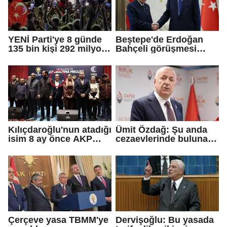
YENİ Parti'ye 8 günde
Beştepe'de Erdoğan
135 bin kişi 292 milyon
Bahçeli görüşmesi
TL bağış yaptı
sona erdi
Kılıçdaroğlu'nun atadığı
Ümit Özdağ: Şu anda
isim 8 ay önce AKP
cezaevlerinde bulunan
rozeti takmış!
adli mahkumların suçu
ne?
Çerçeve yasa TBMM'ye
Dervişoğlu: Bu yasada