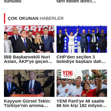
sunuldu
tarif edilen ikinci
cumhuriyettir...
ÇOK OKUNAN
HABERLER
İBB Başkanvekili Nuri
CHP'den seçilen 3
Aslan, AKP'ye geçen
belediye başkanı daha
Eren Ali Bingöl'ün
AKP'ye geçti!
iddialarına yanıt verdi
Kayyum Gürsel Tekin:
YENİ Parti'ye 48 saatte
Türkiye’nin arınma
86 bin kişi 182 milyon
merkezine hoş
lira bağışladı