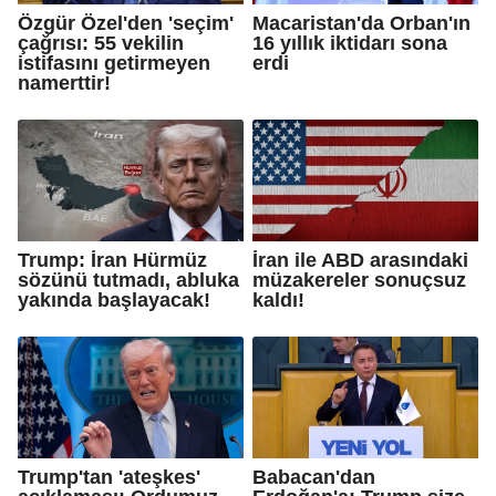
Özgür Özel'den 'seçim'
Macaristan'da Orban'ın
çağrısı: 55 vekilin
16 yıllık iktidarı sona
istifasını getirmeyen
erdi
namerttir!
Trump: İran Hürmüz
İran ile ABD arasındaki
sözünü tutmadı, abluka
müzakereler sonuçsuz
yakında başlayacak!
kaldı!
Trump'tan 'ateşkes'
Babacan'dan