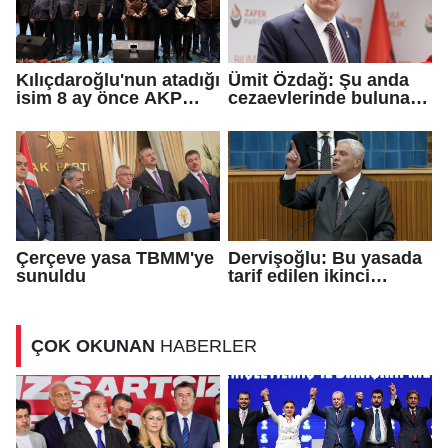
Kılıçdaroğlu'nun atadığı
Ümit Özdağ: Şu anda
isim 8 ay önce AKP
cezaevlerinde bulunan
rozeti takmış!
adli mahkumların suçu
ne?
Çerçeve yasa TBMM'ye
Dervişoğlu: Bu yasada
sunuldu
tarif edilen ikinci
cumhuriyettir...
ÇOK OKUNAN
HABERLER