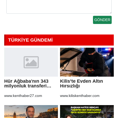
TÜRKİYE GÜNDEMİ
Hür Ağbaba'nın 343
Kilis’te Evden Altın
milyonluk transferi
Hırsızlığı
MASAK raporunda! Veli
Ağbaba'ya milyonlar
www.kenthaber27.com
www.kiliskenthaber.com
gitmiş