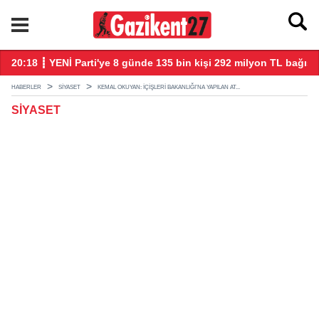
20:18 ┋ YENİ Parti'ye 8 günde 135 bin kişi 292 milyon TL bağış 
20
HABERLER
SIYASET
KEMAL OKUYAN: İÇIŞLERI BAKANLIĞI’NA YAPILAN AT...
SIYASET