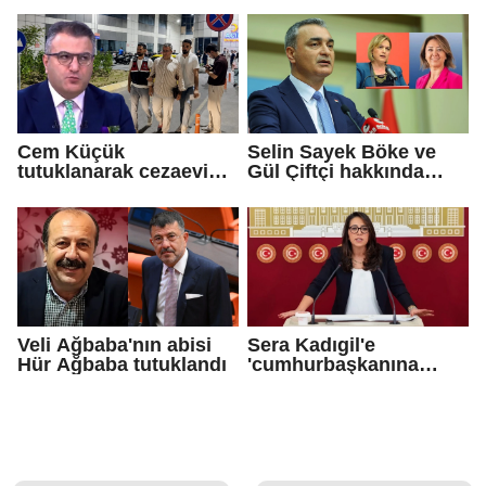
Çetinkaya Başkan
Vekili seçildi
Cem Küçük
Selin Sayek Böke ve
tutuklanarak cezaevine
Gül Çiftçi hakkında
gönderildi
disiplin süreci
başlatılacak
Veli Ağbaba'nın abisi
Sera Kadıgil'e
Hür Ağbaba tutuklandı
'cumhurbaşkanına
hakaret' ve 'tehdit'
soruşturması