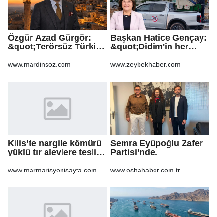
Özgür Azad Gürgör:
Başkan Hatice Gençay:
&quot;Terörsüz Türkiye
&quot;Didim'in her
Protokolü Mardin
noktasında gece
Turizmi İçin Yeni Bir
gündüz
www.mardinsoz.com
www.zeybekhaber.com
Dönemin
sahadayız&quot;
Başlangıcıdır&quot;
Kilis’te nargile kömürü
Semra Eyüpoğlu Zafer
yüklü tır alevlere teslim
Partisi’nde.
oldu
www.marmarisyenisayfa.com
www.eshahaber.com.tr