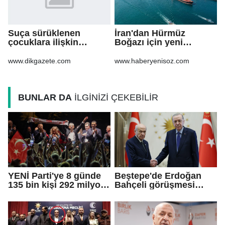
Suça sürüklenen
İran'dan Hürmüz
çocuklara ilişkin
Boğazı için yeni
düzenlemeleri içeren
güzergah kararı
kanun teklifi'nin ilk 2
www.dikgazete.com
www.haberyenisoz.com
maddesi kabul edildi
BUNLAR DA
İLGİNİZİ ÇEKEBİLİR
YENİ Parti'ye 8 günde
Beştepe'de Erdoğan
135 bin kişi 292 milyon
Bahçeli görüşmesi
TL bağış yaptı
sona erdi