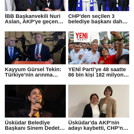
İBB Başkanvekili Nuri
CHP'den seçilen 3
Aslan, AKP'ye geçen
belediye başkanı daha
Eren Ali Bingöl'ün
AKP'ye geçti!
iddialarına yanıt verdi
Kayyum Gürsel Tekin:
YENİ Parti'ye 48 saatte
Türkiye’nin arınma
86 bin kişi 182 milyon
merkezine hoş
lira bağışladı
geldiniz...
Üsküdar Belediye
Üsküdar'da AKP'nin
Başkanı Sinem Dedetaş
adayı kaybetti, CHP’nin
tutuklandı
adayı Sibel Tan