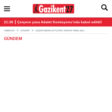
ndı
21:26 ┋ Çerçeve yasa Adalet Komisyonu’nda kabul edildi!
20
HABERLER
GÜNDEM
İÇIŞLERI BAKANI ÇIFTÇI'DEN 'MANSUR YAVAŞ' AÇIK...
GÜNDEM