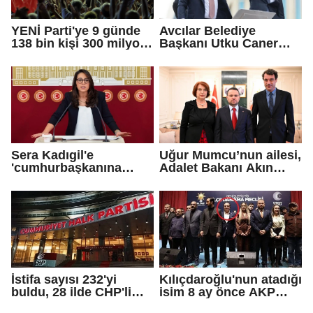
YENİ Parti'ye 9 günde
Avcılar Belediye
138 bin kişi 300 milyon
Başkanı Utku Caner
bağış yaptı
Çaykara için tahliye
kararı
Sera Kadıgil'e
Uğur Mumcu’nun ailesi,
'cumhurbaşkanına
Adalet Bakanı Akın
hakaret' ve 'tehdit'
Gürlek ile görüştü
soruşturması
İstifa sayısı 232'yi
Kılıçdaroğlu'nun atadığı
buldu, 28 ilde CHP'li
isim 8 ay önce AKP
başkan kalmadı!
rozeti takmış!