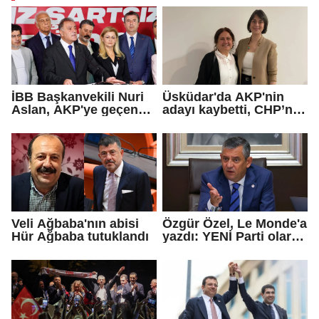
İBB Başkanvekili Nuri
Üsküdar'da AKP'nin
Aslan, AKP'ye geçen
adayı kaybetti, CHP’nin
Eren Ali Bingöl'ün
adayı Sibel Tan
iddialarına yanıt verdi
Çetinkaya Başkan
Vekili seçildi
Veli Ağbaba'nın abisi
Özgür Özel, Le Monde'a
Hür Ağbaba tutuklandı
yazdı: YENİ Parti olarak
farklı bir gelecek
öneriyoruz