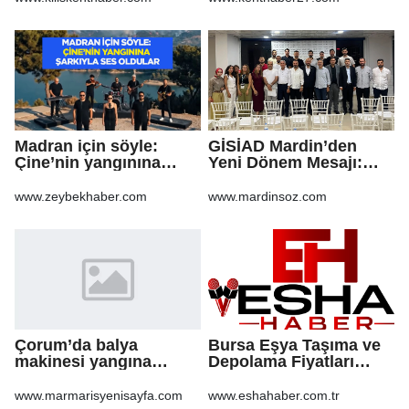
KALDIRIMLARIN
ONARILMASI YAPIM İŞİ
Madran için söyle:
GİSİAD Mardin’den
Çine’nin yangınına
Yeni Dönem Mesajı:
şarkıyla ses oldular
Daha Çok Sahada,
Daha Çok Üretim
www.zeybekhaber.com
www.mardinsoz.com
Çorum’da balya
Bursa Eşya Taşıma ve
makinesi yangına
Depolama Fiyatları
sebep oldu: 500 dönüm
2026: Güvenli Hizmet
anız küle döndü
İçin Bilinmesi
www.marmarisyenisayfa.com
www.eshahaber.com.tr