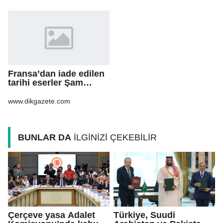
Gerekenler
Fransa’dan iade edilen
tarihi eserler Şam
Kalesi’nde sergilendi
www.dikgazete.com
BUNLAR DA
İLGİNİZİ ÇEKEBİLİR
Çerçeve yasa Adalet
Türkiye, Suudi