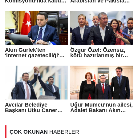
Komisyonu’nda kabul
Arabistan ve Pakistan
edildi!
arasında 'Mekke
Savunma Anlaşması'
imzalandı
Akın Gürlek'ten
Özgür Özel: Özensiz,
'internet gazeteciliği'
kötü hazırlanmış bir
için yasa sinyali
teklif...
Avcılar Belediye
Uğur Mumcu’nun ailesi,
Başkanı Utku Caner
Adalet Bakanı Akın
Çaykara için tahliye
Gürlek ile görüştü
kararı
ÇOK OKUNAN
HABERLER