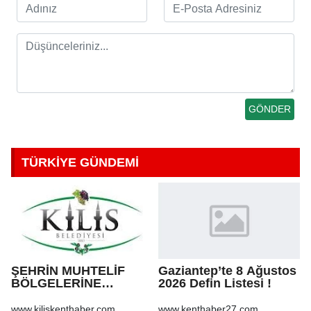
TÜRKİYE GÜNDEMİ
ŞEHRİN MUHTELİF
Gaziantep’te 8 Ağustos
BÖLGELERİNE
2026 Defin Listesi !
KALDIRIM YAPILMASI
VE BOZULAN
www.kiliskenthaber.com
www.kenthaber27.com