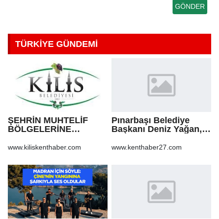
TÜRKİYE GÜNDEMİ
ŞEHRİN MUHTELİF
Pınarbaşı Belediye
BÖLGELERİNE
Başkanı Deniz Yağan,
KALDIRIM YAPILMASI
Yeni Parti’ye geçti
VE BOZULAN
www.kiliskenthaber.com
www.kenthaber27.com
KALDIRIMLARIN
ONARILMASI YAPIM İŞİ