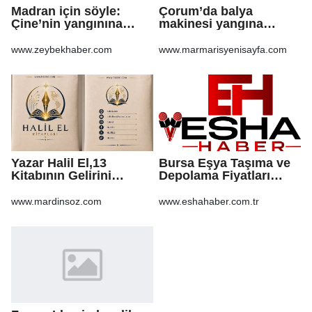
Madran için söyle:
Çorum’da balya
Çine’nin yangınına
makinesi yangına
şarkıyla ses oldular
sebep oldu: 500 dönüm
anız küle döndü
www.zeybekhaber.com
www.marmarisyenisayfa.com
Yazar Halil El,13
Bursa Eşya Taşıma ve
Kitabının Gelirini
Depolama Fiyatları
Öğrencilere Ayırdı
2026: Güvenli Hizmet
İçin Bilinmesi
www.mardinsoz.com
www.eshahaber.com.tr
Gerekenler