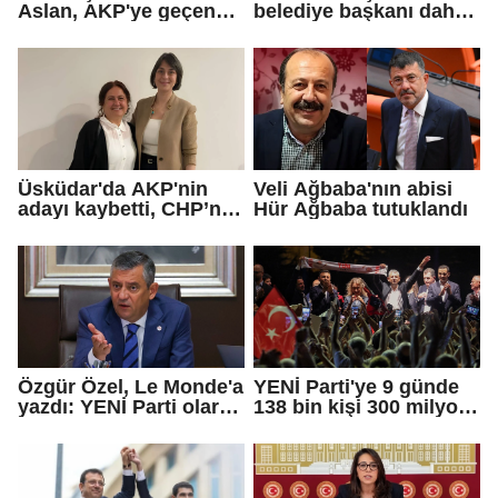
Aslan, AKP'ye geçen
belediye başkanı daha
Eren Ali Bingöl'ün
AKP'ye geçti!
iddialarına yanıt verdi
Üsküdar'da AKP'nin
Veli Ağbaba'nın abisi
adayı kaybetti, CHP’nin
Hür Ağbaba tutuklandı
adayı Sibel Tan
Çetinkaya Başkan
Vekili seçildi
Özgür Özel, Le Monde'a
YENİ Parti'ye 9 günde
yazdı: YENİ Parti olarak
138 bin kişi 300 milyon
farklı bir gelecek
bağış yaptı
öneriyoruz