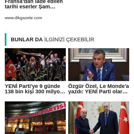
Fransa’dan iade edilen
tarihi eserler Şam
Kalesi’nde sergilendi
www.dikgazete.com
BUNLAR DA
İLGİNİZİ ÇEKEBİLİR
YENİ Parti'ye 9 günde
Özgür Özel, Le Monde'a
138 bin kişi 300 milyon
yazdı: YENİ Parti olarak
bağış yaptı
farklı bir gelecek
öneriyoruz