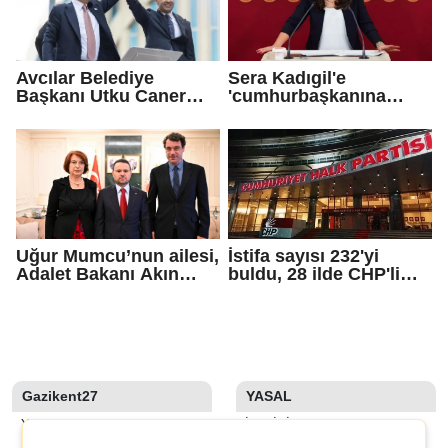
Avcılar Belediye
Sera Kadıgil'e
Başkanı Utku Caner
'cumhurbaşkanına
Çaykara için tahliye
hakaret' ve 'tehdit'
kararı
soruşturması
Uğur Mumcu’nun ailesi,
İstifa sayısı 232'yi
Adalet Bakanı Akın
buldu, 28 ilde CHP'li
Gürlek ile görüştü
başkan kalmadı!
Gazikent27
YASAL
YAZARLAR
İLETIŞIM