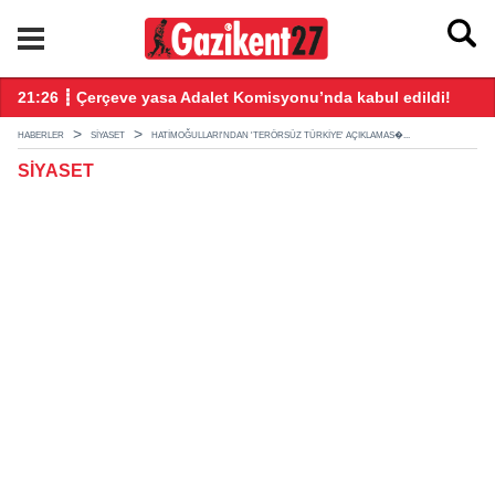
ndı
21:26 ┋ Çerçeve yasa Adalet Komisyonu’nda kabul edildi!
20
HABERLER
SIYASET
HATIMOĞULLARI'NDAN 'TERÖRSÜZ TÜRKIYE' AÇIKLAMAS�...
SIYASET