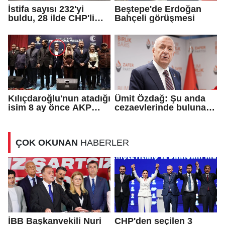
İstifa sayısı 232'yi
Beştepe'de Erdoğan
buldu, 28 ilde CHP'li
Bahçeli görüşmesi
başkan kalmadı!
Kılıçdaroğlu'nun atadığı
Ümit Özdağ: Şu anda
isim 8 ay önce AKP
cezaevlerinde bulunan
rozeti takmış!
adli mahkumların suçu
ne?
ÇOK OKUNAN
HABERLER
İBB Başkanvekili Nuri
CHP'den seçilen 3