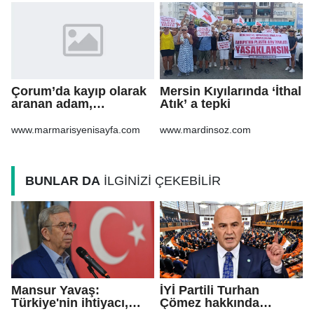
Çorum’da kayıp olarak
Mersin Kıyılarında ‘İthal
aranan adam,
Atık’ a tepki
şarampole yuvarlanan
otomobilinin altında ölü
www.marmarisyenisayfa.com
www.mardinsoz.com
bulundu
BUNLAR DA
İLGİNİZİ ÇEKEBİLİR
Mansur Yavaş:
İYİ Partili Turhan
Türkiye'nin ihtiyacı,
Çömez hakkında