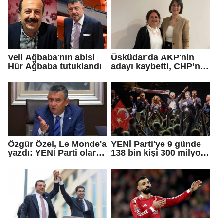
Veli Ağbaba'nın abisi
Üsküdar'da AKP'nin
Hür Ağbaba tutuklandı
adayı kaybetti, CHP’nin
adayı Sibel Tan
Çetinkaya Başkan
Vekili seçildi
Özgür Özel, Le Monde'a
YENİ Parti'ye 9 günde
yazdı: YENİ Parti olarak
138 bin kişi 300 milyon
farklı bir gelecek
bağış yaptı
öneriyoruz