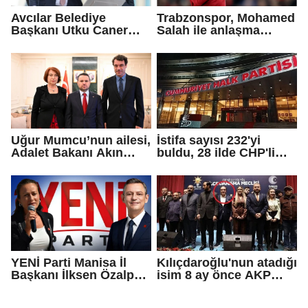
Avcılar Belediye
Trabzonspor, Mohamed
Başkanı Utku Caner
Salah ile anlaşma
Çaykara için tahliye
sağladı!
kararı
Uğur Mumcu’nun ailesi,
İstifa sayısı 232'yi
Adalet Bakanı Akın
buldu, 28 ilde CHP'li
Gürlek ile görüştü
başkan kalmadı!
YENİ Parti Manisa İl
Kılıçdaroğlu'nun atadığı
Başkanı İlksen Özalper
isim 8 ay önce AKP
tutuklandı
rozeti takmış!