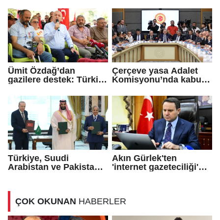
kapalı kapılar ardındaki
soruşturma başlatıldı
mutabakatlar değil
Ümit Özdağ’dan
Çerçeve yasa Adalet
gazilere destek: Türkiye
Komisyonu’nda kabul
bu sorunu daha fazla
edildi!
taşımamalı
Türkiye, Suudi
Akın Gürlek'ten
Arabistan ve Pakistan
'internet gazeteciliği'
arasında 'Mekke
için yasa sinyali
Savunma Anlaşması'
imzalandı
ÇOK OKUNAN
HABERLER