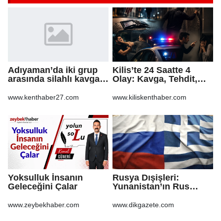
Adıyaman’da iki grup
Kilis’te 24 Saatte 4
arasında silahlı kavga:
Olay: Kavga, Tehdit,
3 yaralı
Hakaret ve Mala Zarar
Verme
www.kenthaber27.com
www.kiliskenthaber.com
Yoksulluk İnsanın
Rusya Dışişleri:
Geleceğini Çalar
Yunanistan’ın Rus
gazından vazgeçmesi
ekonomiye pahalıya
www.zeybekhaber.com
www.dikgazete.com
mal olacak