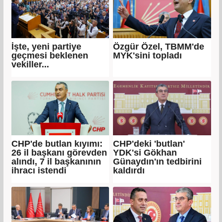
İşte, yeni partiye
Özgür Özel, TBMM'de
geçmesi beklenen
MYK'sini topladı
vekiller...
CHP'de butlan kıyımı:
CHP'deki 'butlan'
26 il başkanı görevden
YDK'si Gökhan
alındı, 7 il başkanının
Günaydın'ın tedbirini
ihracı istendi
kaldırdı