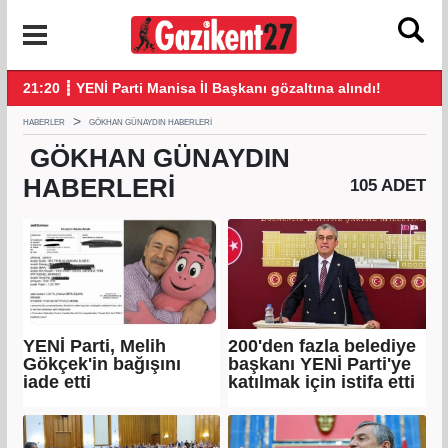
21:20 ┋ YENİ Parti Manisa İl Başkanı gözaltına alındı!
21:
HABERLER
GÖKHAN GÜNAYDIN HABERLERI
GÖKHAN GÜNAYDIN
HABERLERI
105 ADET
YENİ Parti, Melih
200'den fazla belediye
Gökçek'in bağışını
başkanı YENİ Parti'ye
iade etti
katılmak için istifa etti