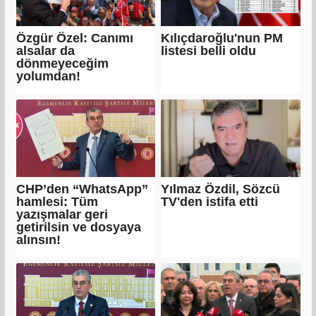
Özgür Özel: Canımı
Kılıçdaroğlu'nun PM
alsalar da
listesi belli oldu
dönmeyeceğim
yolumdan!
CHP’den “WhatsApp”
Yılmaz Özdil, Sözcü
hamlesi: Tüm
TV'den istifa etti
yazışmalar geri
getirilsin ve dosyaya
alınsın!