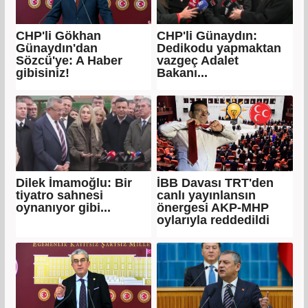
CHP'li Gökhan
CHP'li Günaydın:
Günaydın'dan
Dedikodu yapmaktan
Sözcü'ye: A Haber
vazgeç Adalet
gibisiniz!
Bakanı...
Dilek İmamoğlu: Bir
İBB Davası TRT'den
tiyatro sahnesi
canlı yayınlansın
oynanıyor gibi...
önergesi AKP-MHP
oylarıyla reddedildi