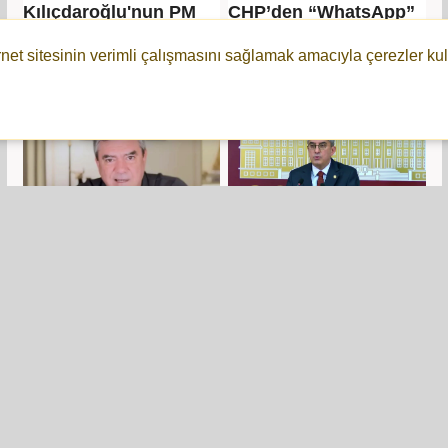
Kılıçdaroğlu'nun PM
CHP’den “WhatsApp”
listesi belli oldu
hamlesi: Tüm
yazışmalar geri
rnet sitesinin verimli çalışmasını sağlamak amacıyla çerezler kul
getirilsin ve dosyaya
alınsın!
Yılmaz Özdil, Sözcü
CHP'li Gökhan
TV'den istifa etti
Günaydın'dan
Sözcü'ye: A Haber
gibisiniz!