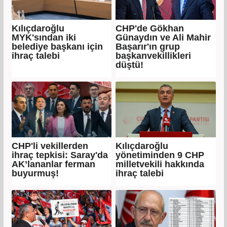
Kılıçdaroğlu
CHP'de Gökhan
MYK'sından iki
Günaydın ve Ali Mahir
belediye başkanı için
Başarır'ın grup
ihraç talebi
başkanvekillikleri
düştü!
CHP'li vekillerden
Kılıçdaroğlu
ihraç tepkisi: Saray'da
yönetiminden 9 CHP
AK’lananlar ferman
milletvekili hakkında
buyurmuş!
ihraç talebi