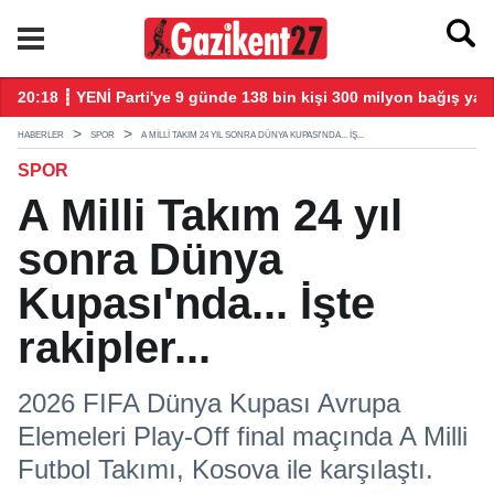
larla başladı
20:18 ┋ YENİ Parti'ye 9 günde 138 bin kişi 300 milyon bağış yap
20
HABERLER
SPOR
A MILLI TAKIM 24 YIL SONRA DÜNYA KUPASI'NDA... İŞ...
SPOR
A Milli Takım 24 yıl
sonra Dünya
Kupası'nda... İşte
rakipler...
2026 FIFA Dünya Kupası Avrupa
Elemeleri Play-Off final maçında A Milli
Futbol Takımı, Kosova ile karşılaştı.