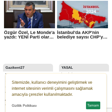
soruşturması
Özgür Özel, Le Monde'a
İstanbul'da AKP'nin
yazdı: YENİ Parti olarak
belediye sayısı CHP'yi
farklı bir gelecek
geçti!
öneriyoruz
Gazikent27
YASAL
YAZARLAR
İLETIŞIM
SON DAKİKA
KÜNYE
Sitemizde, kullanıcı deneyimini geliştirmek ve
GALERİLER
YAYIN İLKELERI
internet sitesinin verimli çalışmasını sağlamak
WEBTV
KURALLAR
amacıyla çerezler kullanılmaktadır.
ANKETLER
GIZLILIK
Tamam
Gizlilik Politikası
WİKİ
KULLANICI SÖZLEŞMESI