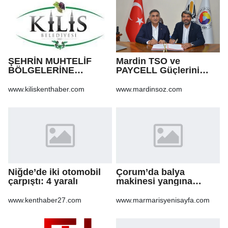
ŞEHRİN MUHTELİF
Mardin TSO ve
BÖLGELERİNE
PAYCELL Güçlerini
KALDIRIM YAPILMASI
Birleştirdi
VE BOZULAN
www.kiliskenthaber.com
www.mardinsoz.com
KALDIRIMLARIN
ONARILMASI YAPIM İŞİ
Niğde’de iki otomobil
Çorum’da balya
çarpıştı: 4 yaralı
makinesi yangına
sebep oldu: 500 dönüm
anız küle döndü
www.kenthaber27.com
www.marmarisyenisayfa.com