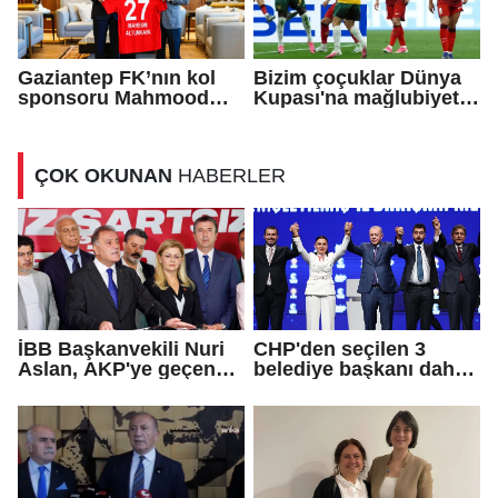
Gaziantep FK’nın kol
Bizim çoçuklar Dünya
sponsoru Mahmood
Kupası'na mağlubiyetle
Coffee
başladı!
ÇOK OKUNAN
HABERLER
İBB Başkanvekili Nuri
CHP'den seçilen 3
Aslan, AKP'ye geçen
belediye başkanı daha
Eren Ali Bingöl'ün
AKP'ye geçti!
iddialarına yanıt verdi