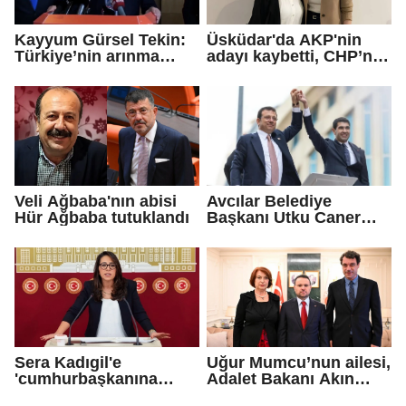
Kayyum Gürsel Tekin:
Üsküdar'da AKP'nin
Türkiye’nin arınma
adayı kaybetti, CHP’nin
merkezine hoş
adayı Sibel Tan
geldiniz...
Çetinkaya Başkan
Vekili seçildi
Veli Ağbaba'nın abisi
Avcılar Belediye
Hür Ağbaba tutuklandı
Başkanı Utku Caner
Çaykara için tahliye
kararı
Sera Kadıgil'e
Uğur Mumcu’nun ailesi,
'cumhurbaşkanına
Adalet Bakanı Akın
hakaret' ve 'tehdit'
Gürlek ile görüştü