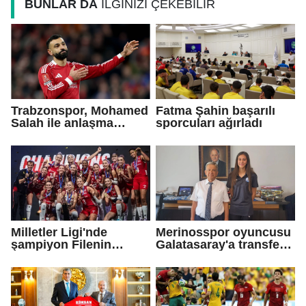
BUNLAR DA
İLGİNİZİ ÇEKEBİLİR
Trabzonspor, Mohamed
Fatma Şahin başarılı
Salah ile anlaşma
sporcuları ağırladı
sağladı!
Milletler Ligi'nde
Merinosspor oyuncusu
şampiyon Filenin
Galatasaray'a transfer
Sultanları
oldu