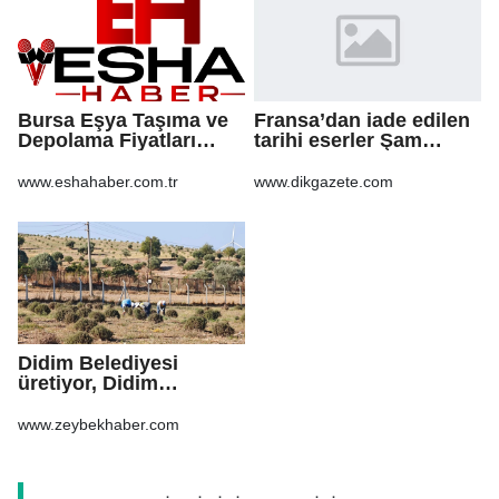
Bursa Eşya Taşıma ve
Fransa’dan iade edilen
Depolama Fiyatları
tarihi eserler Şam
2026: Güvenli Hizmet
Kalesi’nde sergilendi
İçin Bilinmesi
www.eshahaber.com.tr
www.dikgazete.com
Gerekenler
Didim Belediyesi
üretiyor, Didim
güzelleşiyor
www.zeybekhaber.com