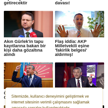
getirecektir
davası!
Akın Gürlek'in tapu
Flaş iddia: AKP
kayıtlarına bakan bir
Milletvekili eşine
kişi daha gözaltına
'fakirlik belgesi'
alındı
aldırmış!
Özgür Özel'e 'Akın
Özgür Özel’den flaş
Sitemizde, kullanıcı deneyimini geliştirmek ve
Gürlek' soruşturması
Akın Gürlek iddiası
internet sitesinin verimli çalışmasını sağlamak
amacıyla çerezler kullanılmaktadır.