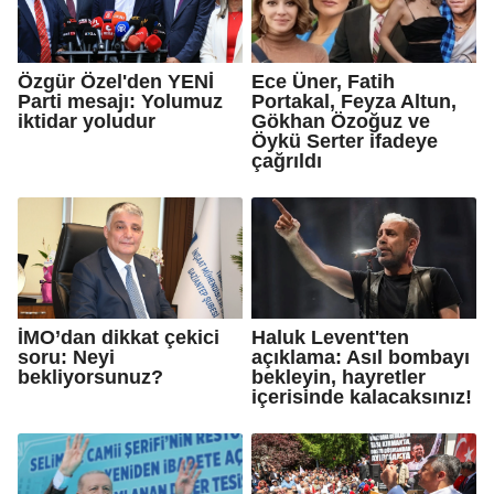
Özgür Özel'den YENİ
Ece Üner, Fatih
Parti mesajı: Yolumuz
Portakal, Feyza Altun,
iktidar yoludur
Gökhan Özoğuz ve
Öykü Serter ifadeye
çağrıldı
İMO’dan dikkat çekici
Haluk Levent'ten
soru: Neyi
açıklama: Asıl bombayı
bekliyorsunuz?
bekleyin, hayretler
içerisinde kalacaksınız!