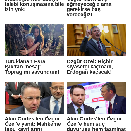
talebi konuşmasına bile
eğmeyeceğiz ama
izin yok!
gerekirse baş
vereceğiz!
Tutuklanan Esra
Özgür Özel: Hiçbir
Işık’tan mesaj:
siyasetçi kaçmadı,
Toprağımı savundum!
Erdoğan kaçacak!
Akın Gürlek'ten Özgür
Akın Gürlek'ten Özgür
Özel'e yanıt: Mahkeme
Özel'e hem suç
tapu kayıtlarını
duyurusu hem tazminat