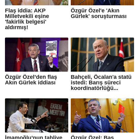
Flaş iddia: AKP
Özgür Özel'e 'Akın
Milletvekili eşine
Gürlek' soruşturması
'fakirlik belgesi'
aldırmış!
Özgür Özel’den flaş
Bahçeli, Öcalan'a statü
Akın Gürlek iddiası
istedi: Barış süreci
koordinatörlüğü...
İmamoğlu’nun tahliye
Özgür Özel: Baş