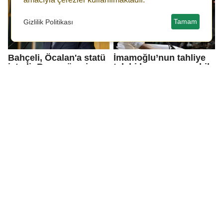
Tamam
Gizlilik Politikası
Bahçeli, Öcalan'a statü
İmamoğlu’nun tahliye
istedi: Barış süreci
talebi konuşmasına bile
koordinatörlüğü...
izin yok!
Özgür Özel: Baş
Tutuklanan Esra
eğmeyeceğiz ama
Işık’tan mesaj:
gerekirse baş
Toprağımı savundum!
vereceğiz!