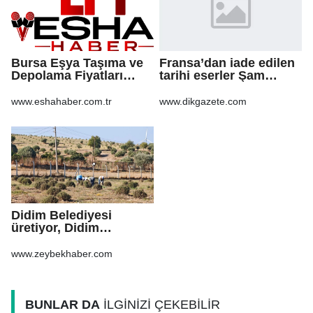
Bursa Eşya Taşıma ve
Fransa’dan iade edilen
Depolama Fiyatları
tarihi eserler Şam
2026: Güvenli Hizmet
Kalesi’nde sergilendi
İçin Bilinmesi
www.eshahaber.com.tr
www.dikgazete.com
Gerekenler
Didim Belediyesi
üretiyor, Didim
güzelleşiyor
www.zeybekhaber.com
BUNLAR DA
İLGİNİZİ ÇEKEBİLİR