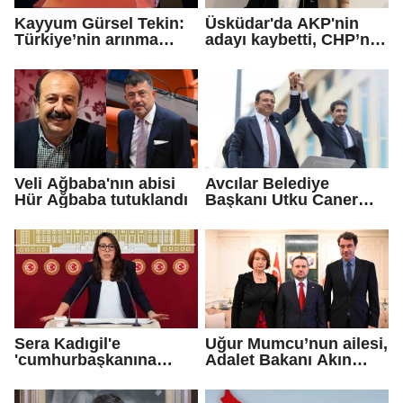
Kayyum Gürsel Tekin:
Üsküdar'da AKP'nin
Türkiye’nin arınma
adayı kaybetti, CHP’nin
merkezine hoş
adayı Sibel Tan
geldiniz...
Çetinkaya Başkan
Vekili seçildi
Veli Ağbaba'nın abisi
Avcılar Belediye
Hür Ağbaba tutuklandı
Başkanı Utku Caner
Çaykara için tahliye
kararı
Sera Kadıgil'e
Uğur Mumcu’nun ailesi,
'cumhurbaşkanına
Adalet Bakanı Akın
hakaret' ve 'tehdit'
Gürlek ile görüştü
soruşturması