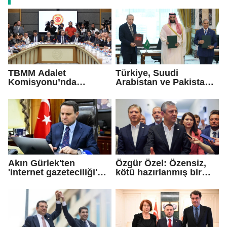
TBMM Adalet
Türkiye, Suudi
Komisyonu’nda
Arabistan ve Pakistan
çerçeve yasa
arasında 'Mekke
tartışmalarla başladı
Savunma Anlaşması'
imzalandı
Akın Gürlek'ten
Özgür Özel: Özensiz,
'internet gazeteciliği'
kötü hazırlanmış bir
için yasa sinyali
teklif...