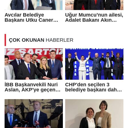
Avcılar Belediye
Uğur Mumcu’nun ailesi,
Başkanı Utku Caner
Adalet Bakanı Akın
Çaykara için tahliye
Gürlek ile görüştü
kararı
ÇOK OKUNAN
HABERLER
İBB Başkanvekili Nuri
CHP'den seçilen 3
Aslan, AKP'ye geçen
belediye başkanı daha
Eren Ali Bingöl'ün
AKP'ye geçti!
iddialarına yanıt verdi