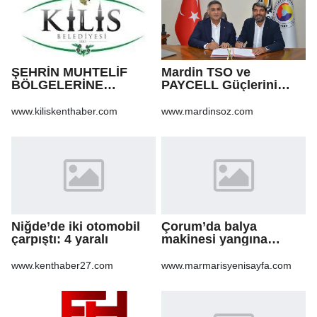
ŞEHRİN MUHTELİF
Mardin TSO ve
BÖLGELERİNE
PAYCELL Güçlerini
KALDIRIM YAPILMASI
Birleştirdi
VE BOZULAN
www.kiliskenthaber.com
www.mardinsoz.com
KALDIRIMLARIN
ONARILMASI YAPIM İŞİ
Niğde’de iki otomobil
Çorum’da balya
çarpıştı: 4 yaralı
makinesi yangına
sebep oldu: 500 dönüm
anız küle döndü
www.kenthaber27.com
www.marmarisyenisayfa.com