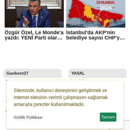
Özgür Özel, Le Monde'a
İstanbul'da AKP'nin
yazdı: YENİ Parti olarak
belediye sayısı CHP'yi
farklı bir gelecek
geçti!
öneriyoruz
Gazikent27
YASAL
YAZARLAR
İLETIŞIM
SON DAKİKA
KÜNYE
Sitemizde, kullanıcı deneyimini geliştirmek ve
GALERİLER
YAYIN İLKELERI
internet sitesinin verimli çalışmasını sağlamak
WEBTV
KURALLAR
amacıyla çerezler kullanılmaktadır.
ANKETLER
GIZLILIK
Tamam
Gizlilik Politikası
WİKİ
KULLANICI SÖZLEŞMESI
ŞEHİR REHBERİ
VERI POLITIKASI