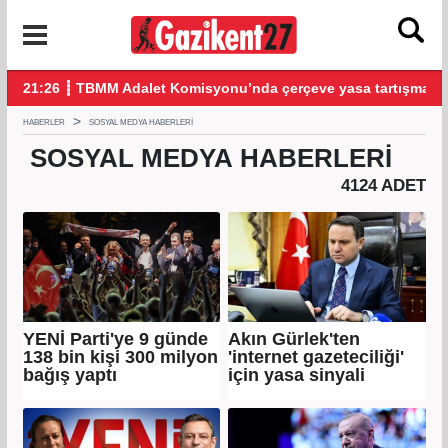
şmalarla başladı
20:18 ┋ YENİ Parti'ye 9 günde 138 bin kişi 300 milyon bağış yap
20:
HABERLER
SOSYAL MEDYA HABERLERI
SOSYAL MEDYA
HABERLERI
4124 ADET
YENİ Parti'ye 9 günde
Akın Gürlek'ten
138 bin kişi 300 milyon
'internet gazeteciliği'
bağış yaptı
için yasa sinyali