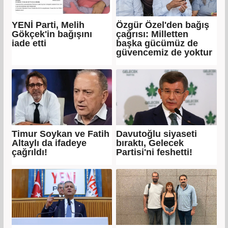
YENİ Parti, Melih
Özgür Özel'den bağış
Gökçek'in bağışını
çağrısı: Milletten
iade etti
başka gücümüz de
güvencemiz de yoktur
Timur Soykan ve Fatih
Davutoğlu siyaseti
Altaylı da ifadeye
bıraktı, Gelecek
çağrıldı!
Partisi'ni feshetti!