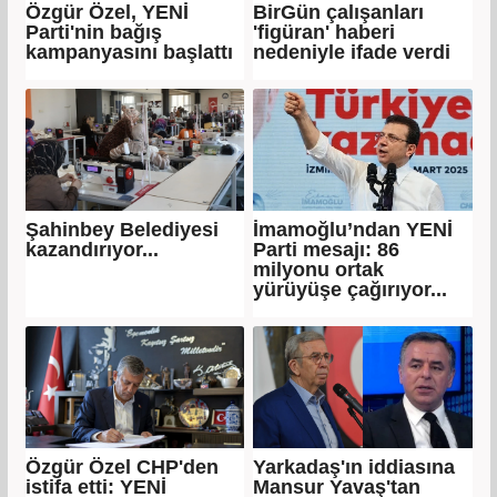
Özgür Özel, YENİ
BirGün çalışanları
Parti'nin bağış
'figüran' haberi
kampanyasını başlattı
nedeniyle ifade verdi
Şahinbey Belediyesi
İmamoğlu’ndan YENİ
kazandırıyor...
Parti mesajı: 86
milyonu ortak
yürüyüşe çağırıyor...
Özgür Özel CHP'den
Yarkadaş'ın iddiasına
istifa etti: YENİ
Mansur Yavaş'tan