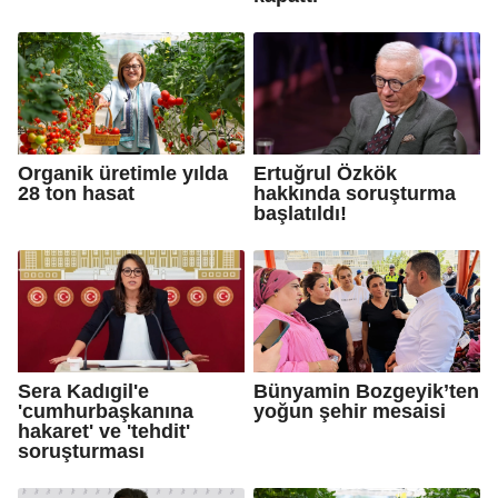
Organik üretimle yılda
Ertuğrul Özkök
28 ton hasat
hakkında soruşturma
başlatıldı!
Sera Kadıgil'e
Bünyamin Bozgeyik’ten
'cumhurbaşkanına
yoğun şehir mesaisi
hakaret' ve 'tehdit'
soruşturması