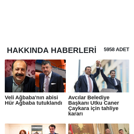
HAKKINDA
HABERLERI
5958 ADET
Veli Ağbaba'nın abisi
Avcılar Belediye
Hür Ağbaba tutuklandı
Başkanı Utku Caner
Çaykara için tahliye
kararı