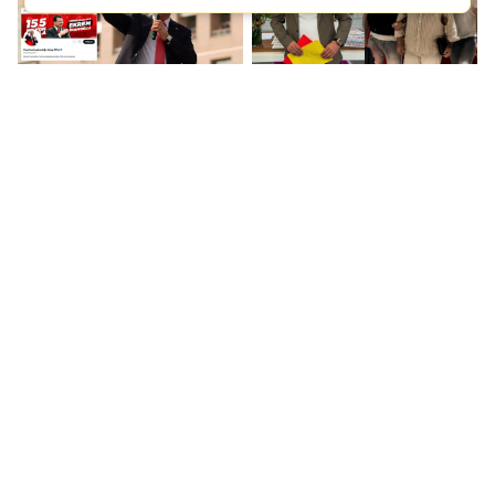
İmamoğlu’nun
Beyaz TV programcısı
"Cumhurbaşkanlığı
Tahir Sarıkaya
Aday Ofisi" X hesabı
tutuklandı
erişime engellendi
GİBTÜ TIP FAKÜLTESİ
Özgür Özel: Yeni parti
ÖĞRENCİLERİ KLİNİK
teslim olmayanların
EĞİTİMLERİNE
partisi...
BAŞLADI