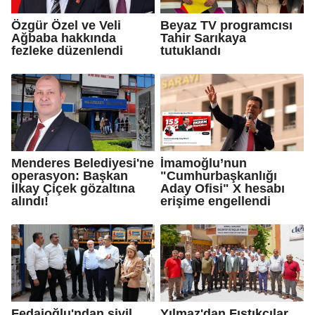
Özgür Özel ve Veli
Beyaz TV programcısı
Ağbaba hakkında
Tahir Sarıkaya
fezleke düzenlendi
tutuklandı
Menderes Belediyesi'ne
İmamoğlu’nun
operasyon: Başkan
"Cumhurbaşkanlığı
İlkay Çiçek gözaltına
Aday Ofisi" X hesabı
alındı!
erişime engellendi
Fedaioğlu'ndan sivil
Yılmaz'dan Fıstıkçılar