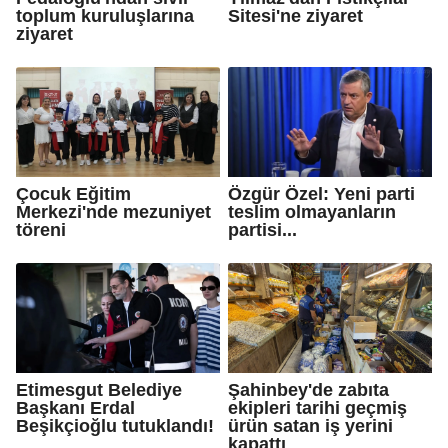
toplum kuruluşlarına
Sitesi'ne ziyaret
ziyaret
Çocuk Eğitim
Özgür Özel: Yeni parti
Merkezi'nde mezuniyet
teslim olmayanların
töreni
partisi...
Etimesgut Belediye
Şahinbey'de zabıta
Başkanı Erdal
ekipleri tarihi geçmiş
Beşikçioğlu tutuklandı!
ürün satan iş yerini
kapattı