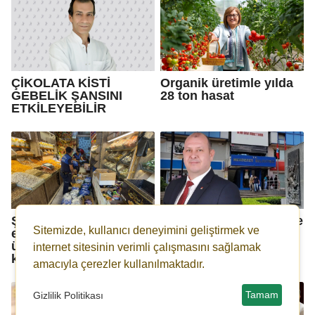
ÇİKOLATA KİSTİ
Organik üretimle yılda
GEBELİK ŞANSINI
28 ton hasat
ETKİLEYEBİLİR
Şahinbey'de zabıta
Menderes Belediyesi'ne
Sitemizde, kullanıcı deneyimini geliştirmek ve
ekipleri tarihi geçmiş
operasyon: Başkan
ürün satan iş yerini
İlkay Çiçek gözaltına
internet sitesinin verimli çalışmasını sağlamak
kapattı
alındı!
amacıyla çerezler kullanılmaktadır.
Tamam
Gizlilik Politikası