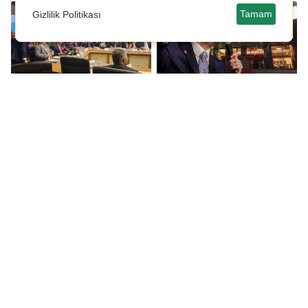
Tamam
Gizlilik Politikası
10. Yargı Paketi, TBMM
CHP'den olağanüstü
Adalet Komisyonu'nda
toplantı kararı
kabul edildi!
30 Nisan Çarşamba
Aziz Yıldırım
burç yorumları: Bugün
cephesinden Ali Koç'a
sizi neler bekliyor?
tepki! 'Projeyi emanet
etti ama...'