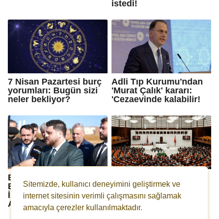
istedi!
7 Nisan Pazartesi burç
Adli Tıp Kurumu'ndan
yorumları: Bugün sizi
'Murat Çalık' kararı:
neler bekliyor?
'Cezaevinde kalabilir!
BTP lideri Hüseyin
8 madde çıkarıldı: 10.
Sitemizde, kullanıcı deneyimini geliştirmek ve
Baş'tan Ekrem
Yargı Paketi Meclis'te
İmamoğlu ve Fatih
kabul edildi!
internet sitesinin verimli çalışmasını sağlamak
Altaylı'ya ziyaret…
amacıyla çerezler kullanılmaktadır.