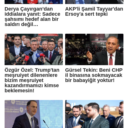
Derya Çayırgan’dan
AKP'li Şamil Tayyar'dan
iddialara yanıt: Sadece
Ersoy'a sert tepki
şahsımı hedef alan bir
saldırı değil…
Özgür Özel: Trump'tan
Gürsel Tekin: Beni CHP
meşruiyet dilenenlere
il binasına sokmayacak
bizim meşruiyet
bir babayiğit yoktur!
kazandırmamızı kimse
beklemesin!