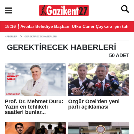
18:16 ┋ Avcılar Belediye Başkanı Utku Caner Çaykara için tahliy
15
HABERLER
GEREKTIRECEK HABERLERI
GEREKTIRECEK
HABERLERI
50 ADET
Prof. Dr. Mehmet Duru:
Özgür Özel'den yeni
Yazın en tehlikeli
parti açıklaması
saatleri bunlar...