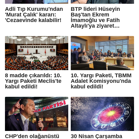
Adli Tıp Kurumu'ndan
BTP lideri Hüseyin
'Murat Çalık' kararı:
Baş'tan Ekrem
'Cezaevinde kalabilir!
İmamoğlu ve Fatih
Altaylı'ya ziyaret…
8 madde çıkarıldı: 10.
10. Yargı Paketi, TBMM
Yargı Paketi Meclis'te
Adalet Komisyonu'nda
kabul edildi!
kabul edildi!
CHP'den olağanüstü
30 Nisan Çarşamba