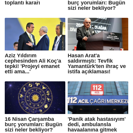
toplantı kararı
burç yorumları: Bugün
sizi neler bekliyor?
Aziz Yıldırım
Hasan Arat'a
cephesinden Ali Koç'a
saldırmıştı: Tevfik
tepki! 'Projeyi emanet
Yamantürk'ten ihraç ve
etti ama...'
istifa açıklaması!
16 Nisan Çarşamba
'Panik atak hastasıyım'
burç yorumları: Bugün
dedi, ambulansla
sizi neler bekliyor?
havaalanına gitmek