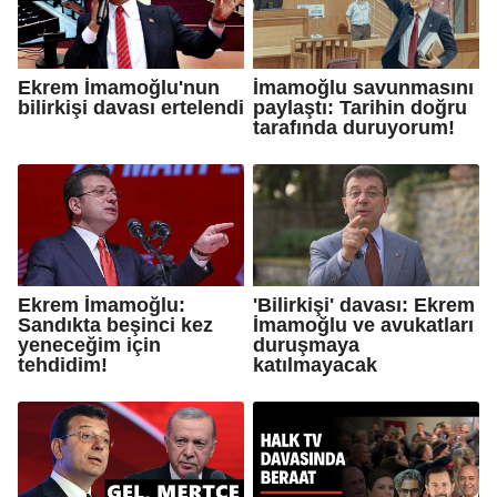
Ekrem İmamoğlu'nun
İmamoğlu savunmasını
bilirkişi davası ertelendi
paylaştı: Tarihin doğru
tarafında duruyorum!
Ekrem İmamoğlu:
'Bilirkişi' davası: Ekrem
Sandıkta beşinci kez
İmamoğlu ve avukatları
yeneceğim için
duruşmaya
tehdidim!
katılmayacak