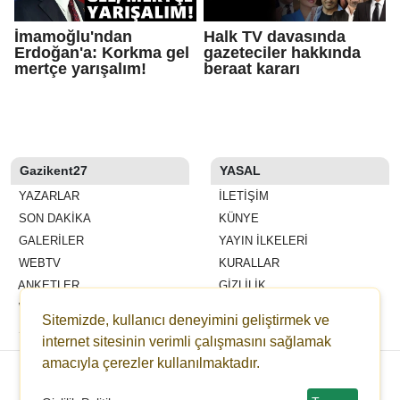
İmamoğlu'ndan
Halk TV davasında
Erdoğan'a: Korkma gel
gazeteciler hakkında
mertçe yarışalım!
beraat kararı
Gazikent27
YASAL
YAZARLAR
İLETIŞIM
SON DAKİKA
KÜNYE
GALERİLER
YAYIN İLKELERI
WEBTV
KURALLAR
ANKETLER
GIZLILIK
WİKİ
KULLANICI SÖZLEŞMESI
Sitemizde, kullanıcı deneyimini geliştirmek ve
ŞEHİR REHBERİ
VERI POLITIKASI
internet sitesinin verimli çalışmasını sağlamak
amacıyla çerezler kullanılmaktadır.
Copyright © 2021 gazikent27.com -
Haber Sitesi Yazılımı - 8.7.5