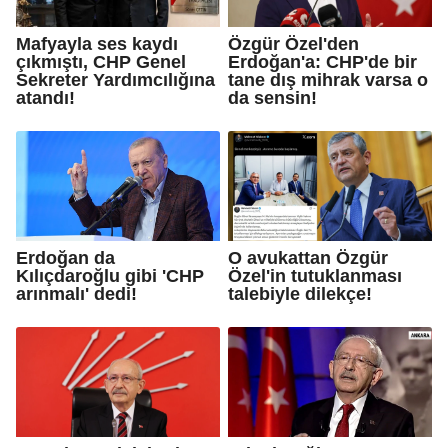
Mafyayla ses kaydı
Özgür Özel'den
çıkmıştı, CHP Genel
Erdoğan'a: CHP'de bir
Sekreter Yardımcılığına
tane dış mihrak varsa o
atandı!
da sensin!
Erdoğan da
O avukattan Özgür
Kılıçdaroğlu gibi 'CHP
Özel'in tutuklanması
arınmalı' dedi!
talebiyle dilekçe!