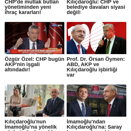
CHP'de mutlak butlan
Kılıçdaroğlu: CHP ve
yönetiminden yeni
belediye davaları siyasi
ihraç kararları!
değil!
Özgür Özel: CHP bugün
Prof. Dr. Örsan Öymen:
AKP'nin işgali
ABD, AKP ve
altındadır!
Kılıçdaroğlu işbirliği
var
Kılıçdaroğlu'nun
İmamoğlu'ndan
İmamoğlu’na yönelik
Kılıçdaroğlu'na: Saray