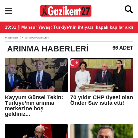
üz katkı vereceğiz!
19:31 ┋ Mansur Yavaş: Türkiye'nin ihtiyacı, kapalı kapılar ardın
19
HABERLER
ARINMA HABERLERI
ARINMA
HABERLERI
66 ADET
Kayyum Gürsel Tekin:
70 yıldır CHP üyesi olan
Türkiye’nin arınma
Önder Sav istifa etti!
merkezine hoş
geldiniz...