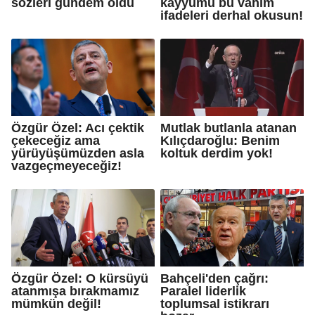
sözleri gündem oldu
kayyumu bu vahim
ifadeleri derhal okusun!
Özgür Özel: Acı çektik
Mutlak butlanla atanan
çekeceğiz ama
Kılıçdaroğlu: Benim
yürüyüşümüzden asla
koltuk derdim yok!
vazgeçmeyeceğiz!
Özgür Özel: O kürsüyü
Bahçeli'den çağrı:
atanmışa bırakmamız
Paralel liderlik
mümkün değil!
toplumsal istikrarı