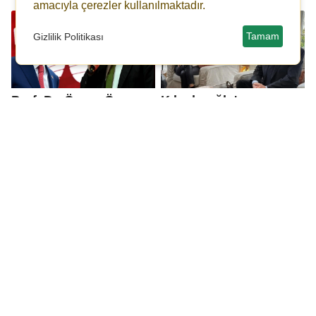
amacıyla çerezler kullanılmaktadır.
Tamam
Gizlilik Politikası
Prof. Dr. Örsan Öymen:
Kılıçdaroğlu'nun
ABD, AKP ve
İmamoğlu’na yönelik
Kılıçdaroğlu işbirliği
sözleri gündem oldu
var
İmamoğlu'ndan
Özgür Özel: Acı çektik
Kılıçdaroğlu'na: Saray
çekeceğiz ama
kayyumu bu vahim
yürüyüşümüzden asla
ifadeleri derhal okusun!
vazgeçmeyeceğiz!