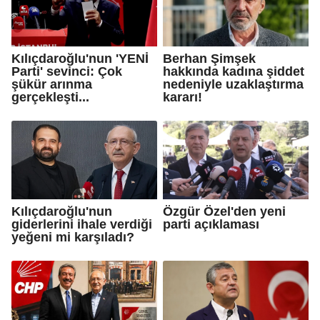
Kılıçdaroğlu'nun 'YENİ
Berhan Şimşek
Parti' sevinci: Çok
hakkında kadına şiddet
şükür arınma
nedeniyle uzaklaştırma
gerçekleşti...
kararı!
Kılıçdaroğlu'nun
Özgür Özel'den yeni
giderlerini ihale verdiği
parti açıklaması
yeğeni mi karşıladı?