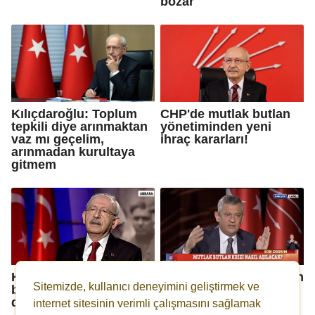
bozar
Kılıçdaroğlu: Toplum
CHP'de mutlak butlan
tepkili diye arınmaktan
yönetiminden yeni
vaz mı geçelim,
ihraç kararları!
arınmadan kurultaya
gitmem
Kılıçdaroğlu: CHP ve
Özgür Özel: CHP bugün
Sitemizde, kullanıcı deneyimini geliştirmek ve
belediye davaları siyasi
AKP'nin işgali
değil!
altındadır!
internet sitesinin verimli çalışmasını sağlamak