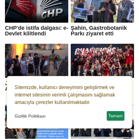
CHP'de istifa dalgası: e-
Şahin, Gastrobotanik
Devlet kilitlendi
Parkı ziyaret etti
Japon heyetten Dülük
Milletler Ligi'nde
Sitemizde, kullanıcı deneyimini geliştirmek ve
Antik Kenti'ne ziyaret
şampiyon Filenin
Sultanları
internet sitesinin verimli çalışmasını sağlamak
amacıyla çerezler kullanılmaktadır.
Tamam
Gizlilik Politikası