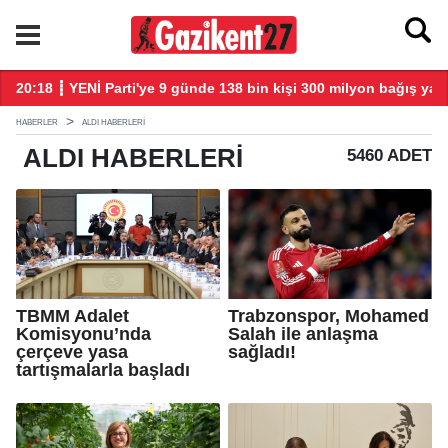
larla başladı
20:18 ┋ YENİ Parti'ye 9 günde 138 bin kişi 300 milyon bağış yap
20
HABERLER
ALDI HABERLERI
ALDI
HABERLERI
5460 ADET
TBMM Adalet
Trabzonspor, Mohamed
Komisyonu’nda
Salah ile anlaşma
çerçeve yasa
sağladı!
tartışmalarla başladı