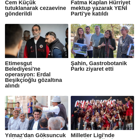
Cem Küçük
Fatma Kaplan Hürriyet
tutuklanarak cezaevine
mektup yazarak YENİ
gönderildi
Parti'ye katıldı
Etimesgut
Şahin, Gastrobotanik
Belediyesi'ne
Parkı ziyaret etti
operasyon: Erdal
Beşikçioğlu gözaltına
alındı
Yılmaz'dan Göksuncuk
Milletler Ligi'nde