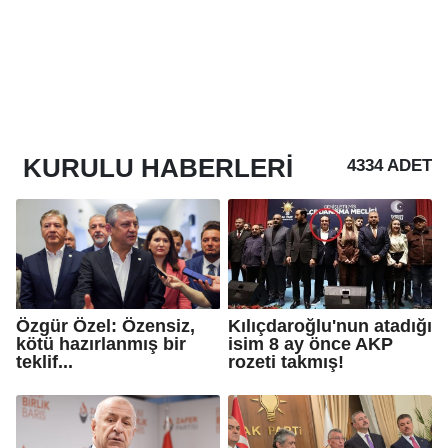
KURULU
HABERLERI
4334 ADET
Özgür Özel: Özensiz,
Kılıçdaroğlu'nun atadığı
kötü hazırlanmış bir
isim 8 ay önce AKP
teklif...
rozeti takmış!