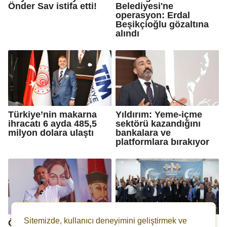
Önder Sav istifa etti!
Belediyesi'ne
operasyon: Erdal
Beşikçioğlu gözaltına
alındı
Türkiye’nin makarna
Yıldırım: Yeme-içme
ihracatı 6 ayda 485,5
sektörü kazandığını
milyon dolara ulaştı
bankalara ve
platformlara bırakıyor
Sitemizde, kullanıcı deneyimini geliştirmek ve
Özgür Özel: Dönen
MHP Gaziantep'te ilçe