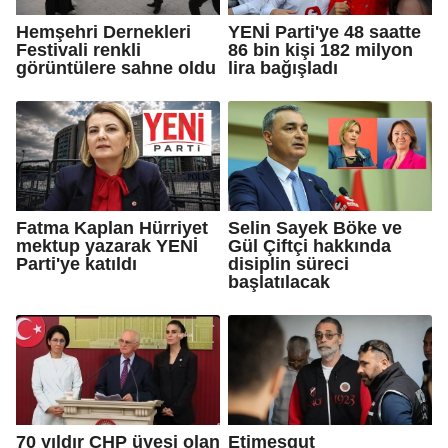
Hemşehri Dernekleri
YENİ Parti'ye 48 saatte
Festivali renkli
86 bin kişi 182 milyon
görüntülere sahne oldu
lira bağışladı
Fatma Kaplan Hürriyet
Selin Sayek Böke ve
mektup yazarak YENİ
Gül Çiftçi hakkında
Parti'ye katıldı
disiplin süreci
başlatılacak
70 yıldır CHP üyesi olan
Etimesgut