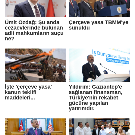
Ümit Özdağ: Şu anda
Çerçeve yasa TBMM'ye
cezaevlerinde bulunan
sunuldu
adli mahkumların suçu
ne?
İşte 'çerçeve yasa'
Yıldırım: Gaziantep'e
kanun teklifi
sağlanan finansman,
maddeleri...
Türkiye'nin rekabet
gücüne yapılan
yatırımdır.