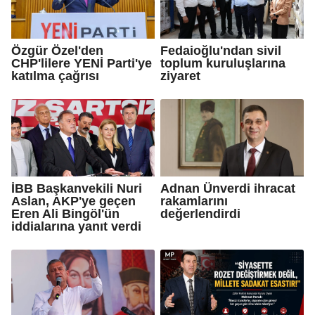
Özgür Özel'den
Fedaioğlu'ndan sivil
CHP'lilere YENİ Parti'ye
toplum kuruluşlarına
katılma çağrısı
ziyaret
İBB Başkanvekili Nuri
Adnan Ünverdi ihracat
Aslan, AKP'ye geçen
rakamlarını
Eren Ali Bingöl'ün
değerlendirdi
iddialarına yanıt verdi