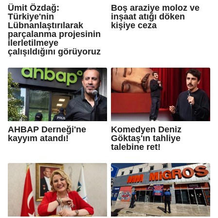
Ümit Özdağ:
Boş araziye moloz ve
Türkiye'nin
inşaat atığı döken
Lübnanlaştırılarak
kişiye ceza
parçalanma projesinin
ilerletilmeye
çalışıldığını görüyoruz
AHBAP Derneği'ne
Komedyen Deniz
kayyım atandı!
Göktaş'ın tahliye
talebine ret!