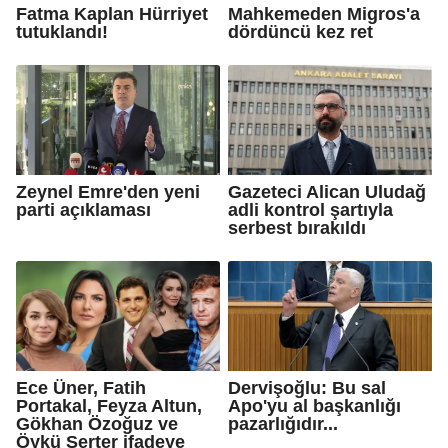
Fatma Kaplan Hürriyet
Mahkemeden Migros'a
tutuklandı!
dördüncü kez ret
Zeynel Emre'den yeni
Gazeteci Alican Uludağ
parti açıklaması
adli kontrol şartıyla
serbest bırakıldı
Ece Üner, Fatih
Dervişoğlu: Bu sal
Portakal, Feyza Altun,
Apo'yu al başkanlığı
Gökhan Özoğuz ve
pazarlığıdır...
Öykü Serter ifadeye