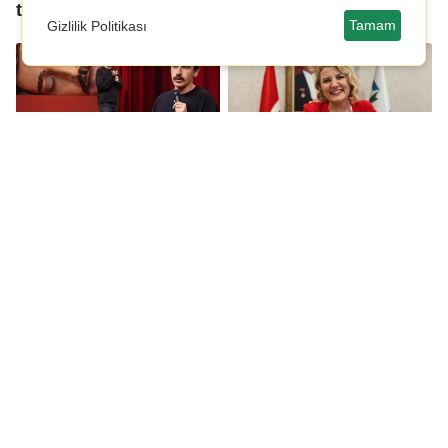
tutuklandı
Tamam
Gizlilik Politikası
Komedyen Deniz
Fatma Kaplan Hürriyet
Göktaş'ın tahliye
tutuklandı!
talebine ret!
Mahkemeden Migros'a
Zeynel Emre'den yeni
dördüncü kez ret
parti açıklaması