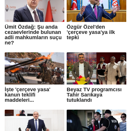
Ümit Özdağ: Şu anda
Özgür Özel'den
cezaevlerinde bulunan
'çerçeve yasa'ya ilk
adli mahkumların suçu
tepki
ne?
İşte 'çerçeve yasa'
Beyaz TV programcısı
kanun teklifi
Tahir Sarıkaya
maddeleri...
tutuklandı