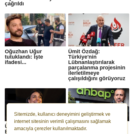
çağrıldı
Oğuzhan Uğur
Ümit Özdağ:
tutuklandı: İşte
Türkiye'nin
ifadesi...
Lübnanlaştırılarak
parçalanma projesinin
ilerletilmeye
çalışıldığını görüyoruz
Sitemizde, kullanıcı deneyimini geliştirmek ve
internet sitesinin verimli çalışmasını sağlamak
Üsküdar Belediye
AHBAP Derneği'ne
amacıyla çerezler kullanılmaktadır.
Başkanı Sinem Dedetaş
kayyım atandı!