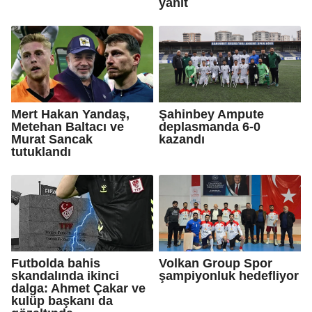
yanıt
Mert Hakan Yandaş,
Şahinbey Ampute
Metehan Baltacı ve
deplasmanda 6-0
Murat Sancak
kazandı
tutuklandı
Futbolda bahis
Volkan Group Spor
skandalında ikinci
şampiyonluk hedefliyor
dalga: Ahmet Çakar ve
kulüp başkanı da