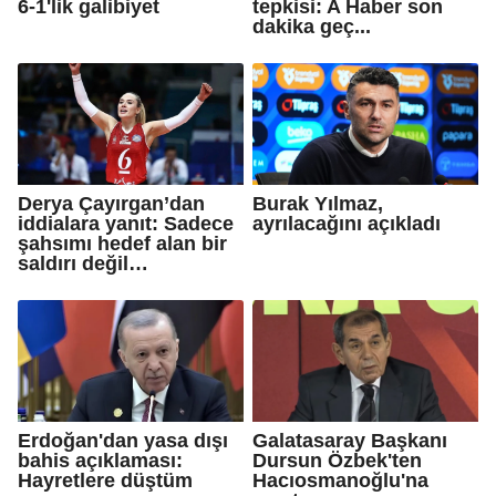
6-1'lik galibiyet
tepkisi: A Haber son
dakika geç...
Derya Çayırgan’dan
Burak Yılmaz,
iddialara yanıt: Sadece
ayrılacağını açıkladı
şahsımı hedef alan bir
saldırı değil…
Erdoğan'dan yasa dışı
Galatasaray Başkanı
bahis açıklaması:
Dursun Özbek'ten
Hayretlere düştüm
Hacıosmanoğlu'na