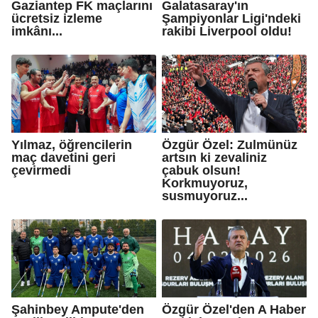
Gaziantep FK maçlarını
Galatasaray'ın
ücretsiz izleme
Şampiyonlar Ligi'ndeki
imkânı...
rakibi Liverpool oldu!
Yılmaz, öğrencilerin
Özgür Özel: Zulmünüz
maç davetini geri
artsın ki zevaliniz
çevirmedi
çabuk olsun!
Korkmuyoruz,
susmuyoruz...
Şahinbey Ampute'den
Özgür Özel'den A Haber