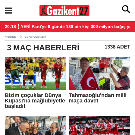
larla başladı
20:18 ┋ YENİ Parti'ye 9 günde 138 bin kişi 300 milyon bağış yap
20
HABERLER
3 MAÇ HABERLERI
3 MAÇ
HABERLERI
1338 ADET
Bizim çoçuklar Dünya
Tahmazoğlu'ndan milli
Kupası'na mağlubiyetle
maça davet
başladı!