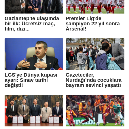
Gaziantep'te ulaşımda
Premier Lig'de
bir ilk: Ücretsiz maç,
şampiyon 22 yıl sonra
film, dizi...
Arsenal!
LGS'ye Dünya kupası
Gazeteciler,
ayarı: Sınav tarihi
Nurdağı’nda çocuklara
değişti!
bayram sevinci yaşattı