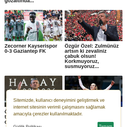
gözaltında...
Zecorner Kayserispor
Özgür Özel: Zulmünüz
0-3 Gaziantep FK
artsın ki zevaliniz
çabuk olsun!
Korkmuyoruz,
susmuyoruz...
Sitemizde, kullanıcı deneyimini geliştirmek ve
internet sitesinin verimli çalışmasını sağlamak
Özgür Özel'den A Haber
Derya Çayırgan’dan
amacıyla çerezler kullanılmaktadır.
tepkisi: A Haber son
iddialara yanıt: Sadece
dakika geç...
şahsımı hedef alan bir
saldırı değil…
Tamam
Gizlilik Politikası