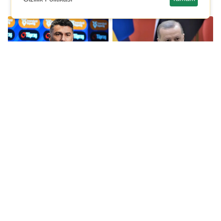
Burak Yılmaz,
Erdoğan'dan yasa dışı
ayrılacağını açıkladı
bahis açıklaması:
Hayretlere düştüm
Galatasaray Başkanı
Mert Hakan Yandaş,
Dursun Özbek'ten
Metehan Baltacı ve
Hacıosmanoğlu'na
Murat Sancak
yanıt
tutuklandı