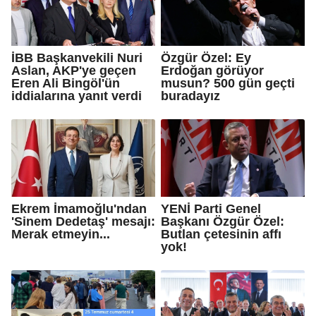
İBB Başkanvekili Nuri
Özgür Özel: Ey
Aslan, AKP'ye geçen
Erdoğan görüyor
Eren Ali Bingöl'ün
musun? 500 gün geçti
iddialarına yanıt verdi
buradayız
Ekrem İmamoğlu'ndan
YENİ Parti Genel
'Sinem Dedetaş' mesajı:
Başkanı Özgür Özel:
Merak etmeyin...
Butlan çetesinin affı
yok!