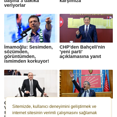
başına 3 dakika
karşımıza
veriyorlar
İmamoğlu: Sesimden,
CHP'den Bahçeli'nin
sözümden,
'yeni parti'
görüntümden,
açıklamasına yanıt
ismimden korkuyor!
CHP’li Melih Meriç:
Özgür Özel yeni
Sitemizde, kullanıcı deneyimini geliştirmek ve
Vatandaşın aklındaki
partinin kuruluşunu
soru artık ‘Kim suç
resmen ilan etti...
internet sitesinin verimli çalışmasını sağlamak
işledi? değil, ‘Kim