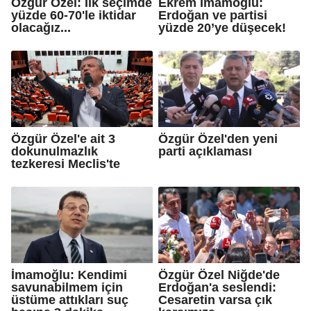
Özgür Özel: İlk seçimde
Ekrem İmamoğlu:
yüzde 60-70'le iktidar
Erdoğan ve partisi
olacağız...
yüzde 20’ye düşecek!
Özgür Özel'e ait 3
Özgür Özel'den yeni
dokunulmazlık
parti açıklaması
tezkeresi Meclis'te
İmamoğlu: Kendimi
Özgür Özel Niğde'de
savunabilmem için
Erdoğan'a seslendi:
üstüme attıkları suç
Cesaretin varsa çık