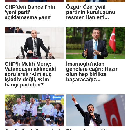
CHP'den Bahçeli'nin
Özgür Özel yeni
'yeni parti'
partinin kuruluşunu
açıklamasına yanıt
resmen ilan etti...
CHP’li Melih Meriç:
İmamoğlu'ndan
Vatandaşın aklındaki
gençlere çağrı: Hazır
soru artık ‘Kim suç
olun hep birlikte
işledi? değil, ‘Kim
başaracağız...
hangi partiden?