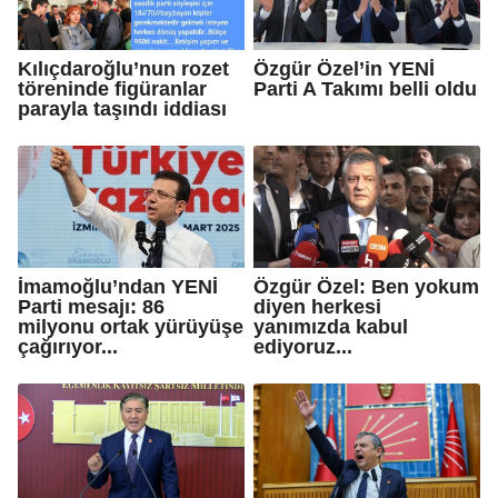
Kılıçdaroğlu’nun rozet
Özgür Özel’in YENİ
töreninde figüranlar
Parti A Takımı belli oldu
parayla taşındı iddiası
İmamoğlu’ndan YENİ
Özgür Özel: Ben yokum
Parti mesajı: 86
diyen herkesi
milyonu ortak yürüyüşe
yanımızda kabul
çağırıyor...
ediyoruz...