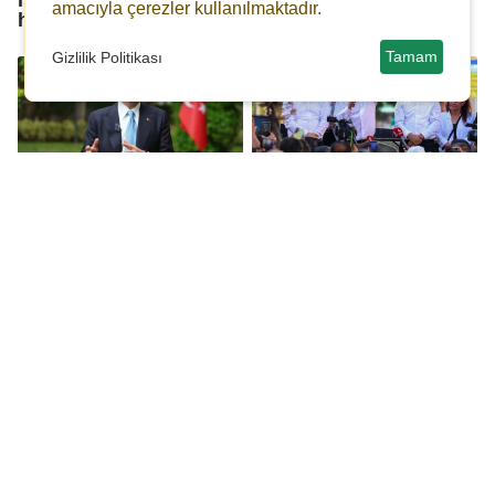
amacıyla çerezler kullanılmaktadır.
hangi partiden?
Tamam
Gizlilik Politikası
İmamoğlu'ndan
Özgür Özel: İlk seçimde
gençlere çağrı: Hazır
yüzde 60-70'le iktidar
olun hep birlikte
olacağız...
başaracağız...
Ekrem İmamoğlu:
Özgür Özel'e ait 3
Erdoğan ve partisi
dokunulmazlık
yüzde 20’ye düşecek!
tezkeresi Meclis'te