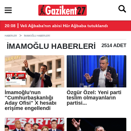
ğış yaptı
20:08 ┋ Veli Ağbaba'nın abisi Hür Ağbaba tutuklandı
18
HABERLER
İMAMOĞLU HABERLERI
İMAMOĞLU
HABERLERI
2514 ADET
İmamoğlu’nun
Özgür Özel: Yeni parti
"Cumhurbaşkanlığı
teslim olmayanların
Aday Ofisi" X hesabı
partisi...
erişime engellendi