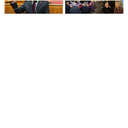
Özgür Özel: Yine balta
"Merdan Yanardağ'a
çektiler arkadaş...
Özgürlük" diyenler
Maltepe'de buluştu
Ekrem İmamoğlu:
Özgür Özel, Mücahit
İktidarın kara düzeni
Ören'e böyle seslendi:
dağılacak!
Layığını bulacaksın!