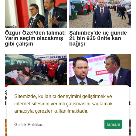
Özgür Özel’den talimat:
Şahinbey'de üç günde
Yarın seçim olacakmış
21 bin 935 ünite kan
gibi çalışın
bağışı
Şahinbey'in kan bağışı
Akın Gürlek'ten Özgür
Sitemizde, kullanıcı deneyimini geliştirmek ve
kampanyasına yoğun
Özel'e hem suç
ilgi
duyurusu hem tazminat
internet sitesinin verimli çalışmasını sağlamak
davası!
amacıyla çerezler kullanılmaktadır.
Tamam
Gizlilik Politikası