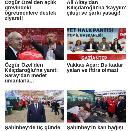
Özgür Özel'den açlık
Ali Altay'dan
grevindeki
Kılıçdaroğlu'na 'kayyım'
öğretmenlere destek
çıkışı ve şarkı yasağı!
ziyareti
Özgür Özel'den
Vakkas Açar: Bu kadar
Kılıçdaroğlu'na yanıt:
yalan ve iftira olmaz!
Saray’dan medet
umanlarla...
Şahinbey'de üç günde
Şahinbey'in kan bağışı