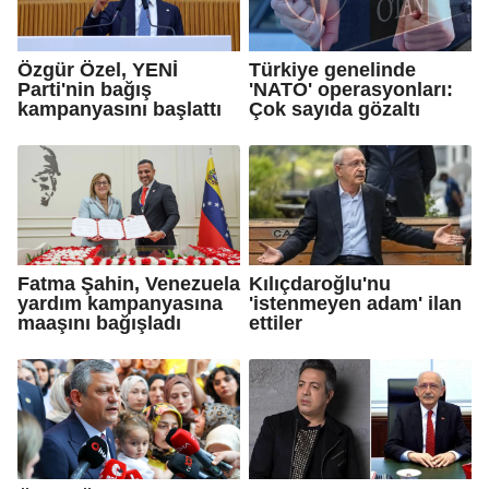
Özgür Özel, YENİ
Türkiye genelinde
Parti'nin bağış
'NATO' operasyonları:
kampanyasını başlattı
Çok sayıda gözaltı
Fatma Şahin, Venezuela
Kılıçdaroğlu'nu
yardım kampanyasına
'istenmeyen adam' ilan
maaşını bağışladı
ettiler