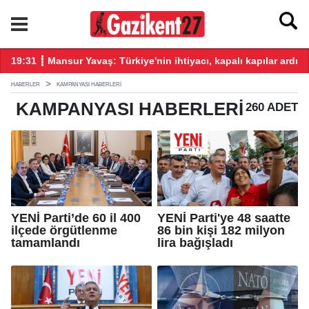
üz katkı vereceğiz!
19:31 ┋ Mansur Yavaş: Türkiye'nin ihtiyacı, kapalı kapılar ardın
19
HABERLER
KAMPANYASI HABERLERI
KAMPANYASI
HABERLERI
260 ADET
YENİ Parti’de 60 il 400
YENİ Parti'ye 48 saatte
ilçede örgütlenme
86 bin kişi 182 milyon
tamamlandı
lira bağışladı