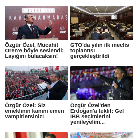
Özgür Özel, Mücahit
GTO'da yılın ilk meclis
Ören'e böyle seslendi:
toplantısı
Layığını bulacaksın!
gerçekleştirildi
Özgür Özel: Siz
Özgür Özel'den
emeklinin kanını emen
Erdoğan'a teklif: Gel
vampirlersiniz!
İBB seçimlerini
yenileyelim...