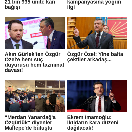
21 bin 935 ünite kan
kampanyasına yoğun
bağışı
ilgi
Akın Gürlek'ten Özgür
Özgür Özel: Yine balta
Özel'e hem suç
çektiler arkadaş...
duyurusu hem tazminat
davası!
"Merdan Yanardağ'a
Ekrem İmamoğlu:
Özgürlük" diyenler
İktidarın kara düzeni
Maltepe'de buluştu
dağılacak!