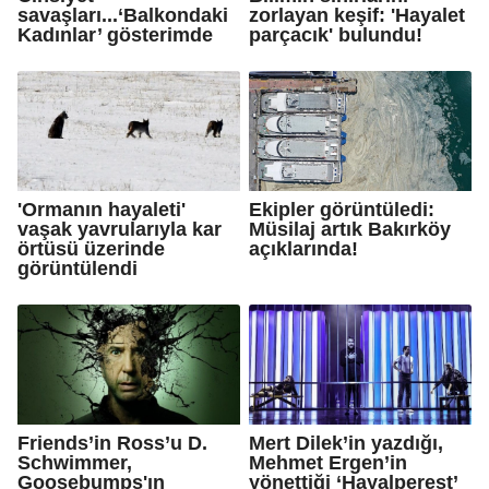
savaşları...‘Balkondaki
zorlayan keşif: 'Hayalet
Kadınlar’ gösterimde
parçacık' bulundu!
'Ormanın hayaleti'
Ekipler görüntüledi:
vaşak yavrularıyla kar
Müsilaj artık Bakırköy
örtüsü üzerinde
açıklarında!
görüntülendi
Friends’in Ross’u D.
Mert Dilek’in yazdığı,
Schwimmer,
Mehmet Ergen’in
Goosebumps'ın
yönettiği ‘Hayalperest’