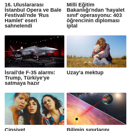
16. Uluslararası
Milli Eğitim
İstanbul Opera ve Bale
Bakanlığı'ndan 'hayalet
Festivali'nde 'Rus
sınıf' operasyonu: 403
Hamlet' eseri
öğrencinin diploması
sahnelendi
iptal
İsrail'de F-35 alarmı:
Uzay’a mektup
Trump, Türkiye'ye
satmaya hazır
Cinsiyet
Bilimin sınırlarını