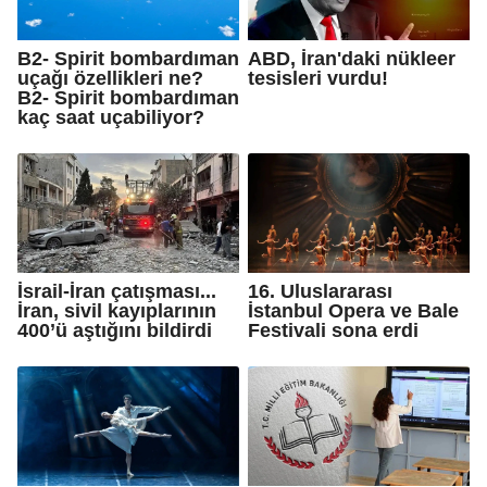
B2- Spirit bombardıman
ABD, İran'daki nükleer
uçağı özellikleri ne?
tesisleri vurdu!
B2- Spirit bombardıman
kaç saat uçabiliyor?
İsrail-İran çatışması...
16. Uluslararası
İran, sivil kayıplarının
İstanbul Opera ve Bale
400’ü aştığını bildirdi
Festivali sona erdi