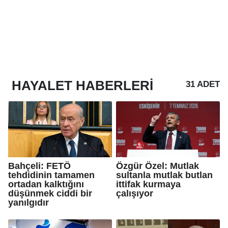
HAYALET
HABERLERI
31 ADET
Bahçeli: FETÖ
Özgür Özel: Mutlak
tehdidinin tamamen
sultanla mutlak butlan
ortadan kalktığını
ittifak kurmaya
düşünmek ciddi bir
çalışıyor
yanılgıdır