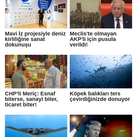
Mavi İz projesiyle deniz
Meclis'te olmayan
kirliliğine sanat
AKP'li için pusula
dokunuşu
verildi!
CHP’li Meriç: Esnaf
Köpek balıkları ters
biterse, sanayi biter,
çevirdiğinizde donuyor
ticaret biter!