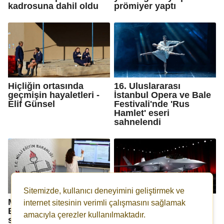
kadrosuna dahil oldu
prömiyer yaptı
Hiçliğin ortasında
16. Uluslararası
geçmişin hayaletleri -
İstanbul Opera ve Bale
Elif Günsel
Festivali'nde 'Rus
Hamlet' eseri
sahnelendi
Sitemizde, kullanıcı deneyimini geliştirmek ve
Milli Eğitim
İsrail'de F-35 alarmı:
internet sitesinin verimli çalışmasını sağlamak
Bakanlığı'ndan 'hayalet
Trump, Türkiye'ye
amacıyla çerezler kullanılmaktadır.
sınıf' operasyonu: 403
satmaya hazır