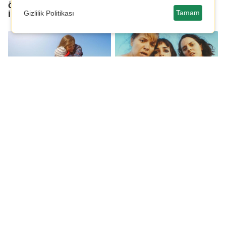
öğrencinin diploması
iptal
Tamam
Gizlilik Politikası
Uzay’a mektup
Cinsiyet
savaşları...‘Balkondaki
Kadınlar’ gösterimde
Bilimin sınırlarını
'Ormanın hayaleti'
zorlayan keşif: 'Hayalet
vaşak yavrularıyla kar
parçacık' bulundu!
örtüsü üzerinde
görüntülendi