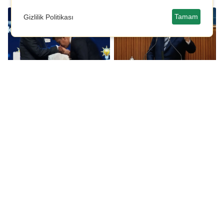
Tamam
Gizlilik Politikası
CHP'den istifa edip
Dervişoğlu’ndan
AKP'ye katılan
Tandoğan çağrısı:
Haymana Belediye
Adalet için bayrak
başkanı Erdoğan'ın
açıyorum!
elini öptü!
CHP'de olağanüstü
Özgür Özel ekibi Parti
kurultay için toplanan
Meclisi'nden istifa etti!
imzalar Genel
Merkezde...