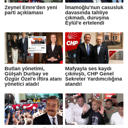
Zeynel Emre'den yeni
İmamoğlu'nun casusluk
parti açıklaması
davasında tahliye
çıkmadı, duruşma
Eylül'e ertelendi
Butlan yönetimi,
Mafyayla ses kaydı
Gülşah Durbay ve
çıkmıştı, CHP Genel
Özgür Özel'e iftira atanı
Sekreter Yardımcılığına
yönetici atadı!
atandı!