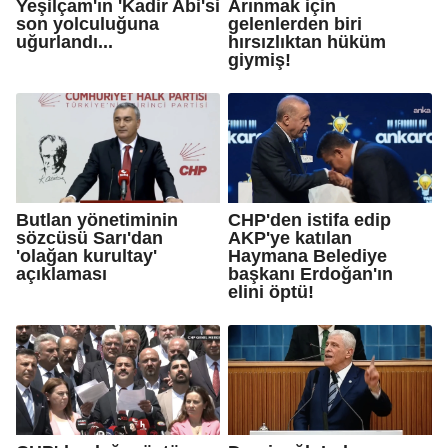
Yeşilçam'ın 'Kadir Abi'si
Arınmak için
son yolculuğuna
gelenlerden biri
uğurlandı...
hırsızlıktan hüküm
giymiş!
Butlan yönetiminin
CHP'den istifa edip
sözcüsü Sarı'dan
AKP'ye katılan
'olağan kurultay'
Haymana Belediye
açıklaması
başkanı Erdoğan'ın
elini öptü!