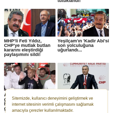
tutuklandı!
MHP’li Feti Yıldız,
Yeşilçam'ın 'Kadir Abi'si
CHP'ye mutlak butlan
son yolculuğuna
kararını eleştirdiği
uğurlandı...
paylaşımını sildi!
Arınmak için
Butlan yönetiminin
Sitemizde, kullanıcı deneyimini geliştirmek ve
gelenlerden biri
sözcüsü Sarı'dan
hırsızlıktan hüküm
'olağan kurultay'
internet sitesinin verimli çalışmasını sağlamak
giymiş!
açıklaması
amacıyla çerezler kullanılmaktadır.