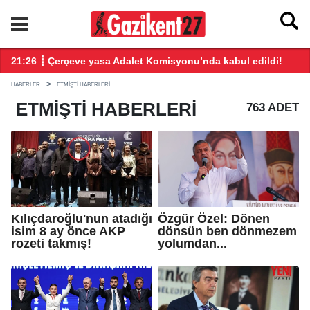
ndı
21:26 ┋ Çerçeve yasa Adalet Komisyonu’nda kabul edildi!
20
HABERLER
ETMIŞTI HABERLERI
ETMIŞTI
HABERLERI
763 ADET
Kılıçdaroğlu'nun atadığı
Özgür Özel: Dönen
isim 8 ay önce AKP
dönsün ben dönmezem
rozeti takmış!
yolumdan...