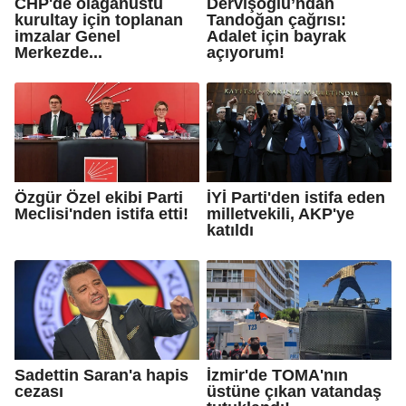
CHP'de olağanüstü
Dervişoğlu’ndan
kurultay için toplanan
Tandoğan çağrısı:
imzalar Genel
Adalet için bayrak
Merkezde...
açıyorum!
Özgür Özel ekibi Parti
İYİ Parti'den istifa eden
Meclisi'nden istifa etti!
milletvekili, AKP'ye
katıldı
Sadettin Saran'a hapis
İzmir'de TOMA'nın
cezası
üstüne çıkan vatandaş