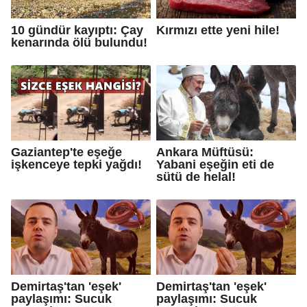
10 gündür kayıptı: Çay
Kırmızı ette yeni hile!
kenarında ölü bulundu!
Gaziantep'te eşeğe
Ankara Müftüsü:
işkenceye tepki yağdı!
Yabani eşeğin eti de
sütü de helal!
Demirtaş'tan 'eşek'
Demirtaş'tan 'eşek'
paylaşımı: Sucuk
paylaşımı: Sucuk