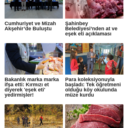
Cumhuriyet ve Mizah
Şahinbey
Akşehir’de Buluştu
Belediyesi’nden at ve
eşek eti açıklaması
Bakanlık marka marka
Para koleksiyonuyla
ifşa etti: Kırmızı et
başladı: Tek öğretmeni
diyerek 'eşek eti'
olduğu köy okulunda
yedirmişler!
müze kurdu