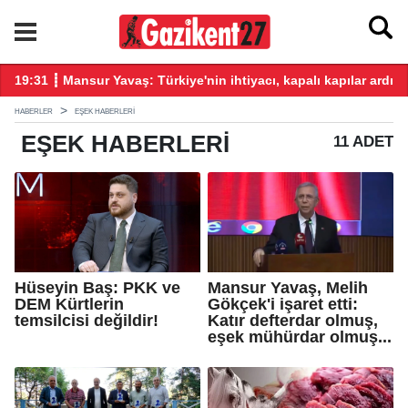
üz katkı vereceğiz!
19:31 ┋ Mansur Yavaş: Türkiye'nin ihtiyacı, kapalı kapılar ardın
19
HABERLER
EŞEK HABERLERI
EŞEK
HABERLERI
11 ADET
Hüseyin Baş: PKK ve
Mansur Yavaş, Melih
DEM Kürtlerin
Gökçek'i işaret etti:
temsilcisi değildir!
Katır defterdar olmuş,
eşek mühürdar olmuş...