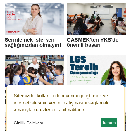
Serinlemek isterken
GASMEK'ten YKS'de
sağlığınızdan olmayın!
önemli başarı
Şahinbey'in geleneksel
Şehitkamil'den LGS
Sitemizde, kullanıcı deneyimini geliştirmek ve
yaz spor okulları
öğrencilerine ücretsiz
kapılarını açtı
danışmanlık
internet sitesinin verimli çalışmasını sağlamak
amacıyla çerezler kullanılmaktadır.
Tamam
Gizlilik Politikası