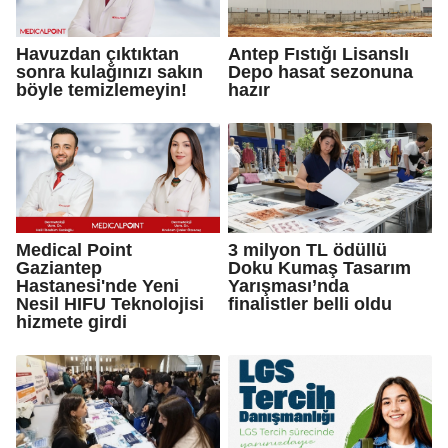
Havuzdan çıktıktan
Antep Fıstığı Lisanslı
sonra kulağınızı sakın
Depo hasat sezonuna
böyle temizlemeyin!
hazır
Medical Point
3 milyon TL ödüllü
Gaziantep
Doku Kumaş Tasarım
Hastanesi'nde Yeni
Yarışması’nda
Nesil HIFU Teknolojisi
finalistler belli oldu
hizmete girdi