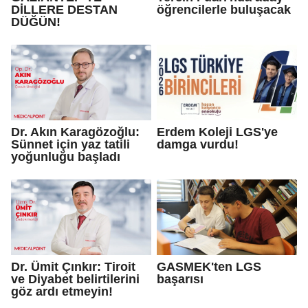
DİLLERE DESTAN
öğrencilerle buluşacak
DÜĞÜN!
Dr. Akın Karagözoğlu:
Erdem Koleji LGS'ye
Sünnet için yaz tatili
damga vurdu!
yoğunluğu başladı
Dr. Ümit Çınkır: Tiroit
GASMEK'ten LGS
ve Diyabet belirtilerini
başarısı
göz ardı etmeyin!