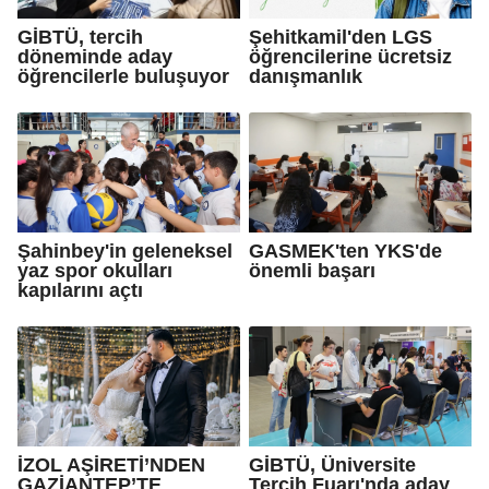
GİBTÜ, tercih
Şehitkamil'den LGS
döneminde aday
öğrencilerine ücretsiz
öğrencilerle buluşuyor
danışmanlık
Şahinbey'in geleneksel
GASMEK'ten YKS'de
yaz spor okulları
önemli başarı
kapılarını açtı
İZOL AŞİRETİ’NDEN
GİBTÜ, Üniversite
GAZİANTEP’TE
Tercih Fuarı'nda aday