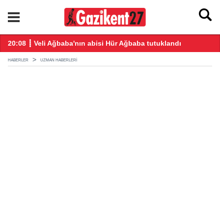
ğış yaptı
20:08 ┋ Veli Ağbaba'nın abisi Hür Ağbaba tutuklandı
18
HABERLER
UZMAN HABERLERI