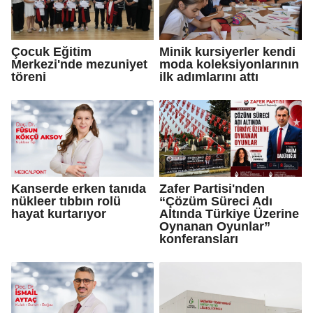
Çocuk Eğitim
Minik kursiyerler kendi
Merkezi'nde mezuniyet
moda koleksiyonlarının
töreni
ilk adımlarını attı
Kanserde erken tanıda
Zafer Partisi'nden
nükleer tıbbın rolü
“Çözüm Süreci Adı
hayat kurtarıyor
Altında Türkiye Üzerine
Oynanan Oyunlar”
konferansları