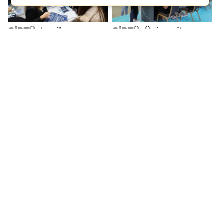
GİBTÜ, tercih
GİBTÜ, Üniversite
döneminde aday
Tercih Fuarı'nda aday
öğrencilerle buluşuyor
öğrencilerle buluşacak
İZOL AŞİRETİ’NDEN
Dr. Akın Karagözoğlu:
GAZİANTEP’TE
Sünnet için yaz tatili
DİLLERE DESTAN
yoğunluğu başladı
DÜĞÜN!