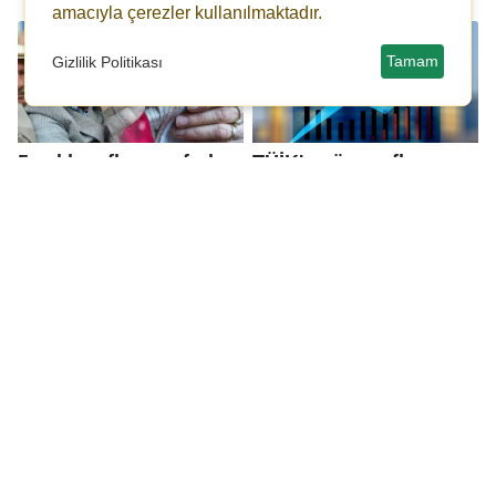
amacıyla çerezler kullanılmaktadır.
Tamam
Gizlilik Politikası
5 aylık enflasyon farkı
TÜİK'e göre enflasyon
kesinleşti, emekli
Kasım'da yüzde 0,87,
zammında sona gelindi!
yıllık yüzde 31,07 oldu!
Öztürkmen: Mehmet
Öztürkmen: Vatandaş
Şimşek’in politikası faiz
kasabın önünden
lobisine yaradı
geçemiyor!