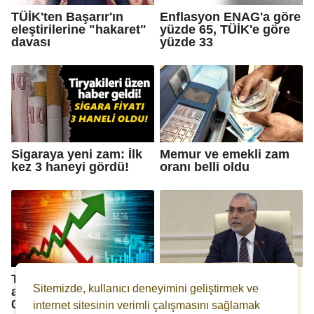
TÜİK'ten Başarır'ın
Enflasyon ENAG'a göre
eleştirilerine "hakaret"
yüzde 65, TÜİK'e göre
davası
yüzde 33
Sigaraya yeni zam: İlk
Memur ve emekli zam
kez 3 haneyi gördü!
oranı belli oldu
TÜİK'e göre, aralık
Asgari ücret yüzde 27
Sitemizde, kullanıcı deneyimini geliştirmek ve
ayında enflasyon yüzde
zamla 28 bin 75 TL
0.89 oldu!
oldu!
internet sitesinin verimli çalışmasını sağlamak