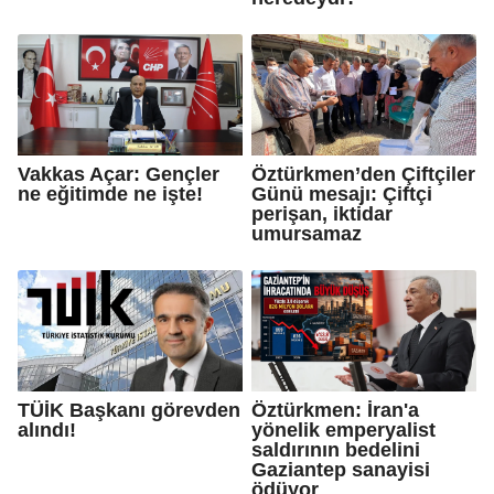
Vakkas Açar: Gençler
Öztürkmen’den Çiftçiler
ne eğitimde ne işte!
Günü mesajı: Çiftçi
perişan, iktidar
umursamaz
TÜİK Başkanı görevden
Öztürkmen: İran'a
alındı!
yönelik emperyalist
saldırının bedelini
Gaziantep sanayisi
ödüyor