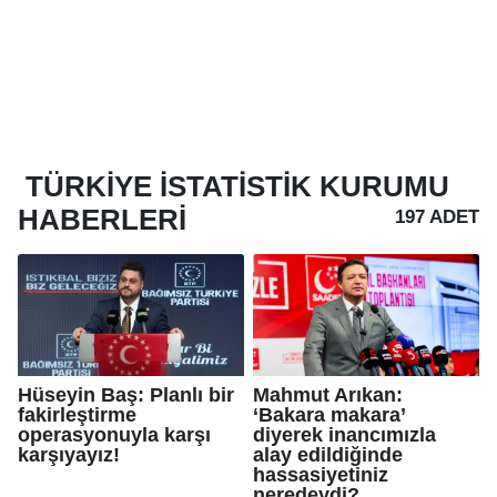
TÜRKIYE İSTATISTIK KURUMU
HABERLERI
197 ADET
Hüseyin Baş: Planlı bir
Mahmut Arıkan:
fakirleştirme
‘Bakara makara’
operasyonuyla karşı
diyerek inancımızla
karşıyayız!
alay edildiğinde
hassasiyetiniz
neredeydi?