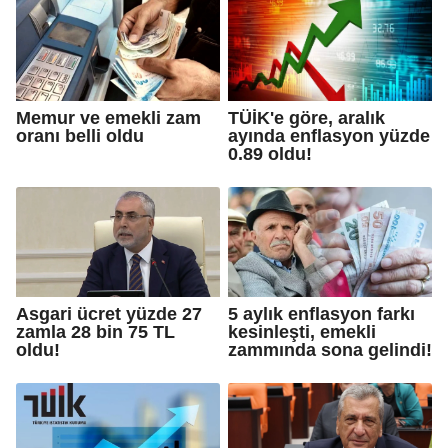
Memur ve emekli zam
TÜİK'e göre, aralık
oranı belli oldu
ayında enflasyon yüzde
0.89 oldu!
Asgari ücret yüzde 27
5 aylık enflasyon farkı
zamla 28 bin 75 TL
kesinleşti, emekli
oldu!
zammında sona gelindi!