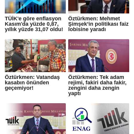
TÜİK'e göre enflasyon
Öztürkmen: Mehmet
Kasım'da yüzde 0,87,
Şimşek’in politikası faiz
yıllık yüzde 31,07 oldu!
lobisine yaradı
Öztürkmen: Vatandaş
Öztürkmen: Tek adam
kasabın önünden
rejimi, fakiri daha fakir,
geçemiyor!
zengini daha zengin
yaptı