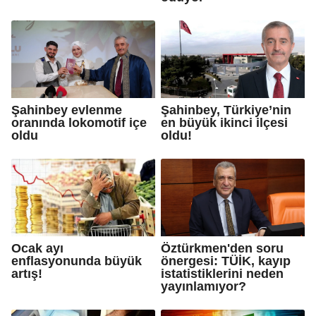
Şahinbey evlenme
Şahinbey, Türkiye’nin
oranında lokomotif içe
en büyük ikinci ilçesi
oldu
oldu!
Ocak ayı
Öztürkmen'den soru
enflasyonunda büyük
önergesi: TÜİK, kayıp
artış!
istatistiklerini neden
yayınlamıyor?