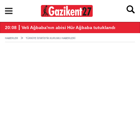
ğış yaptı
20:08 ┋ Veli Ağbaba'nın abisi Hür Ağbaba tutuklandı
18
HABERLER
TÜRKIYE İSTATISTIK KURUMU HABERLERI