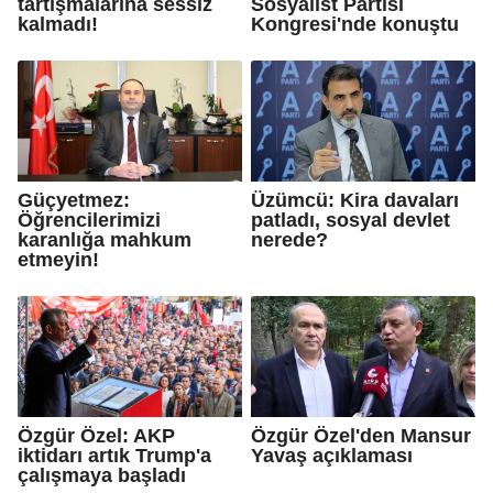
tartışmalarına sessiz
Sosyalist Partisi
kalmadı!
Kongresi'nde konuştu
Güçyetmez:
Üzümcü: Kira davaları
Öğrencilerimizi
patladı, sosyal devlet
karanlığa mahkum
nerede?
etmeyin!
Özgür Özel: AKP
Özgür Özel'den Mansur
iktidarı artık Trump'a
Yavaş açıklaması
çalışmaya başladı