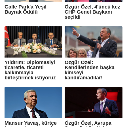
Galle Park'a Yeşil
Özgür Özel, 4'üncü kez
Bayrak Ödülü
CHP Genel Başkanı
seçildi
Yıldırım: Diplomasiyi
Özgür Özel:
ticaretle, ticareti
Kendilerinden başka
kalkınmayla
kimseyi
birleştirmek istiyoruz
kandıramadılar!
Mansur Yavaş, kürtçe
Özgür Özel, Avrupa