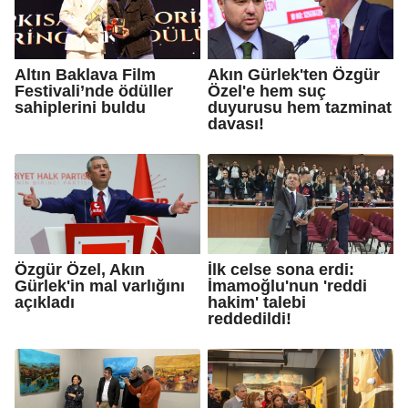
Altın Baklava Film
Akın Gürlek'ten Özgür
Festivali’nde ödüller
Özel'e hem suç
sahiplerini buldu
duyurusu hem tazminat
davası!
Özgür Özel, Akın
İlk celse sona erdi:
Gürlek'in mal varlığını
İmamoğlu'nun 'reddi
açıkladı
hakim' talebi
reddedildi!