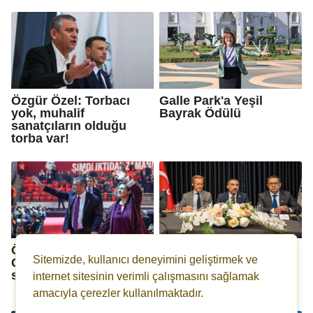
Özgür Özel: Torbacı
Galle Park'a Yeşil
yok, muhalif
Bayrak Ödülü
sanatçıların olduğu
torba var!
Özgür Özel, 4'üncü kez
Yıldırım: Diplomasiyi
Sitemizde, kullanıcı deneyimini geliştirmek ve
CHP Genel Başkanı
ticaretle, ticareti
seçildi
kalkınmayla
internet sitesinin verimli çalışmasını sağlamak
birleştirmek istiyoruz
amacıyla çerezler kullanılmaktadır.