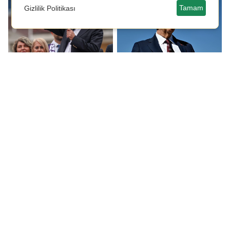
Tamam
Gizlilik Politikası
Özgür Özel:
Mansur Yavaş, kürtçe
Kendilerinden başka
tartışmalarına sessiz
kimseyi
kalmadı!
kandıramadılar!
Özgür Özel, Avrupa
Güçyetmez:
Sosyalist Partisi
Öğrencilerimizi
Kongresi'nde konuştu
karanlığa mahkum
etmeyin!