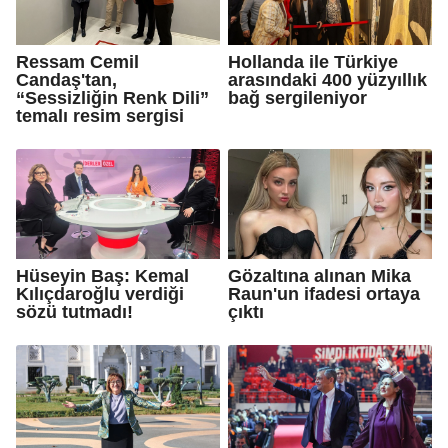
Ressam Cemil
Hollanda ile Türkiye
Candaş'tan,
arasındaki 400 yüzyıllık
“Sessizliğin Renk Dili”
bağ sergileniyor
temalı resim sergisi
Hüseyin Baş: Kemal
Gözaltına alınan Mika
Kılıçdaroğlu verdiği
Raun'un ifadesi ortaya
sözü tutmadı!
çıktı