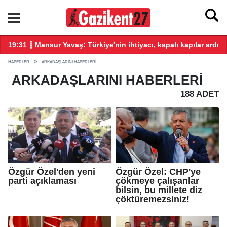
üz katkı vereceğiz!
19:31 ┋ Mansur Yavaş: Türkiye'nin ihtiyacı, kapalı kapılar ardın
19
HABERLER
ARKADAŞLARINI HABERLERI
ARKADAŞLARINI
HABERLERI
188 ADET
Özgür Özel'den yeni
Özgür Özel: CHP'ye
parti açıklaması
çökmeye çalışanlar
bilsin, bu millete diz
çöktüremezsiniz!