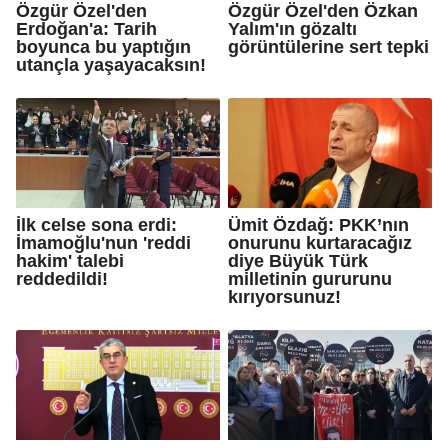
Özgür Özel'den
Özgür Özel'den Özkan
Erdoğan'a: Tarih
Yalım'ın gözaltı
boyunca bu yaptığın
görüntülerine sert tepki
utançla yaşayacaksın!
İlk celse sona erdi:
Ümit Özdağ: PKK’nın
İmamoğlu'nun 'reddi
onurunu kurtaracağız
hakim' talebi
diye Büyük Türk
reddedildi!
milletinin gururunu
kırıyorsunuz!