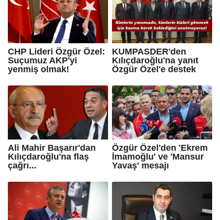
CHP Lideri Özgür Özel:
KUMPASDER'den
Suçumuz AKP'yi
Kılıçdaroğlu'na yanıt
yenmiş olmak!
Özgür Özel'e destek
Ali Mahir Başarır'dan
Özgür Özel'den 'Ekrem
Kılıçdaroğlu'na flaş
İmamoğlu' ve 'Mansur
çağrı...
Yavaş' mesajı