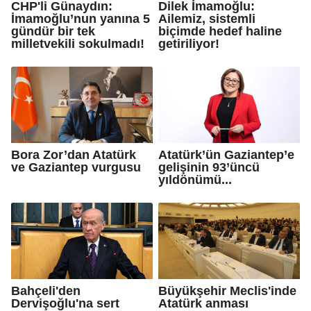
CHP'li Günaydın:
Dilek İmamoğlu:
İmamoğlu’nun yanına 5
Ailemiz, sistemli
gündür bir tek
biçimde hedef haline
milletvekili sokulmadı!
getiriliyor!
Bora Zor’dan Atatürk
Atatürk’ün Gaziantep’e
ve Gaziantep vurgusu
gelişinin 93’üncü
yıldönümü...
Bahçeli'den
Büyükşehir Meclis'inde
Dervişoğlu'na sert
Atatürk anması