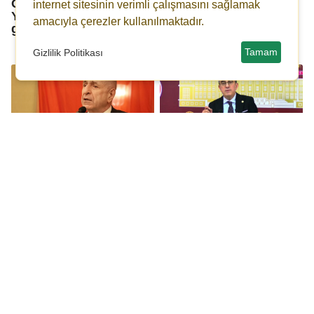
Özgür Özel'den Özkan
İlk celse sona erdi:
internet sitesinin verimli çalışmasını sağlamak
Yalım'ın gözaltı
İmamoğlu'nun 'reddi
amacıyla çerezler kullanılmaktadır.
görüntülerine sert tepki
hakim' talebi
reddedildi!
Tamam
Gizlilik Politikası
Ümit Özdağ: PKK’nın
CHP'li Günaydın:
onurunu kurtaracağız
İmamoğlu’nun yanına 5
diye Büyük Türk
gündür bir tek
milletinin gururunu
milletvekili sokulmadı!
kırıyorsunuz!