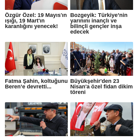
Özgür Özel: 19 Mayıs'ın
Bozgeyik: Türkiye’nin
ışığı, 19 Mart'ın
yarınını inançlı ve
karanlığını yenecek!
bilinçli gençler inşa
edecek
Fatma Şahin, koltuğunu
Büyükşehir'den 23
Beren’e devretti...
Nisan'a özel fidan dikim
töreni