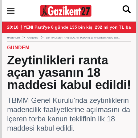
n
20:18 ┋ YENİ Parti'ye 8 günde 135 bin kişi 292 milyon TL bağış
20:
HABERLER
GÜNDEM
ZEYTINLIKLERI RANTA AÇAN YASANIN 18 MADDESI KABUL EDI...
GÜNDEM
Zeytinlikleri ranta
açan yasanın 18
maddesi kabul edildi!
TBMM Genel Kurulu'nda zeytinliklerin
madencilik faaliyetlerine açılmasını da
içeren torba kanun teklifinin ilk 18
maddesi kabul edildi.