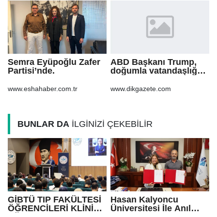
Semra Eyüpoğlu Zafer
ABD Başkanı Trump,
Partisi’nde.
doğumla vatandaşlığa
yönelik kısıtlamaları
genişleten
www.eshahaber.com.tr
www.dikgazete.com
kararnameler imzaladı
BUNLAR DA
İLGİNİZİ ÇEKEBİLİR
GİBTÜ TIP FAKÜLTESİ
Hasan Kalyoncu
ÖĞRENCİLERİ KLİNİK
Üniversitesi İle Anıl
EĞİTİMLERİNE
Havacılık arasında