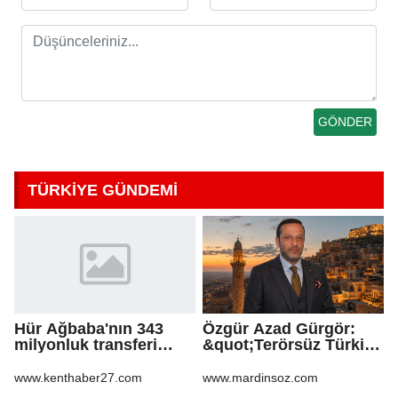
TÜRKİYE GÜNDEMİ
Hür Ağbaba'nın 343
Özgür Azad Gürgör:
milyonluk transferi
&quot;Terörsüz Türkiye
MASAK raporunda! Veli
Protokolü Mardin
Ağbaba'ya milyonlar
Turizmi İçin Yeni Bir
www.kenthaber27.com
www.mardinsoz.com
gitmiş
Dönemin