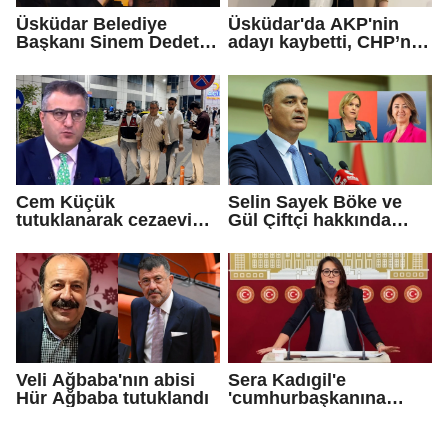
Üsküdar Belediye
Üsküdar'da AKP'nin
Başkanı Sinem Dedetaş
adayı kaybetti, CHP’nin
tutuklandı
adayı Sibel Tan
Çetinkaya Başkan
Vekili seçildi
Cem Küçük
Selin Sayek Böke ve
tutuklanarak cezaevine
Gül Çiftçi hakkında
gönderildi
disiplin süreci
başlatılacak
Veli Ağbaba'nın abisi
Sera Kadıgil'e
Hür Ağbaba tutuklandı
'cumhurbaşkanına
hakaret' ve 'tehdit'
soruşturması