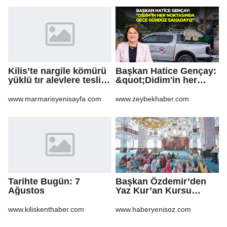
Başlangıcıdır&quot;
Kilis’te nargile kömürü
Başkan Hatice Gençay:
yüklü tır alevlere teslim
&quot;Didim'in her
oldu
noktasında gece
gündüz
www.marmarisyenisayfa.com
www.zeybekhaber.com
sahadayız&quot;
Tarihte Bugün: 7
Başkan Özdemir’den
Ağustos
Yaz Kur’an Kursu
öğrencilerine ziyaret
www.kiliskenthaber.com
www.haberyenisoz.com