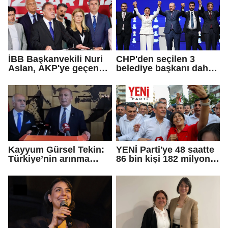
İBB Başkanvekili Nuri
CHP'den seçilen 3
Aslan, AKP'ye geçen
belediye başkanı daha
Eren Ali Bingöl'ün
AKP'ye geçti!
iddialarına yanıt verdi
Kayyum Gürsel Tekin:
YENİ Parti'ye 48 saatte
Türkiye’nin arınma
86 bin kişi 182 milyon
merkezine hoş
lira bağışladı
geldiniz...