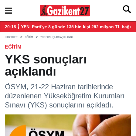
20:18 ┋ YENİ Parti'ye 8 günde 135 bin kişi 292 milyon TL bağış 
20
HABERLER
EĞITIM
YKS SONUÇLARI AÇIKLANDI...
EĞITIM
YKS sonuçları
açıklandı
ÖSYM, 21-22 Haziran tarihlerinde
düzenlenen Yükseköğretim Kurumları
Sınavı (YKS) sonuçlarını açıkladı.