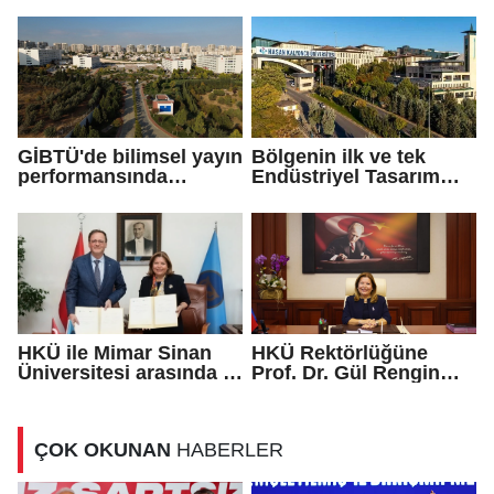
BAŞLADI
eğitim iş birliği
protokolü imzalandı
GİBTÜ'de bilimsel yayın
Bölgenin ilk ve tek
performansında
Endüstriyel Tasarım
istikrarlı yükseliş
Bölümü HKÜ’de açıldı
HKÜ ile Mimar Sinan
HKÜ Rektörlüğüne
Üniversitesi arasında iş
Prof. Dr. Gül Rengin
birliği protokolü
Küçükerdoğan atandı
ÇOK OKUNAN
HABERLER