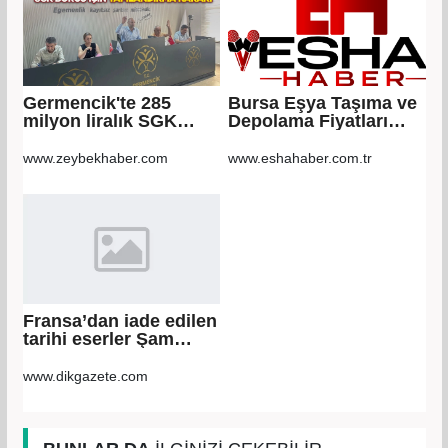
Germencik'te 285
Bursa Eşya Taşıma ve
milyon liralık SGK
Depolama Fiyatları
borcu için
2026: Güvenli Hizmet
yapılandırma kararı
İçin Bilinmesi
www.zeybekhaber.com
www.eshahaber.com.tr
Gerekenler
Fransa’dan iade edilen
tarihi eserler Şam
Kalesi’nde sergilendi
www.dikgazete.com