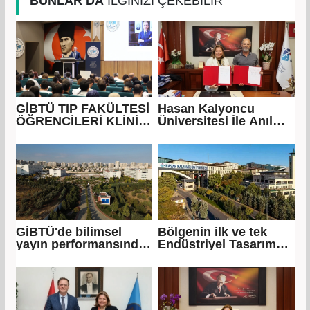
BUNLAR DA
İLGİNİZİ ÇEKEBİLİR
GİBTÜ TIP FAKÜLTESİ
Hasan Kalyoncu
ÖĞRENCİLERİ KLİNİK
Üniversitesi İle Anıl
EĞİTİMLERİNE
Havacılık arasında
BAŞLADI
eğitim iş birliği
protokolü imzalandı
GİBTÜ'de bilimsel
Bölgenin ilk ve tek
yayın performansında
Endüstriyel Tasarım
istikrarlı yükseliş
Bölümü HKÜ’de açıldı