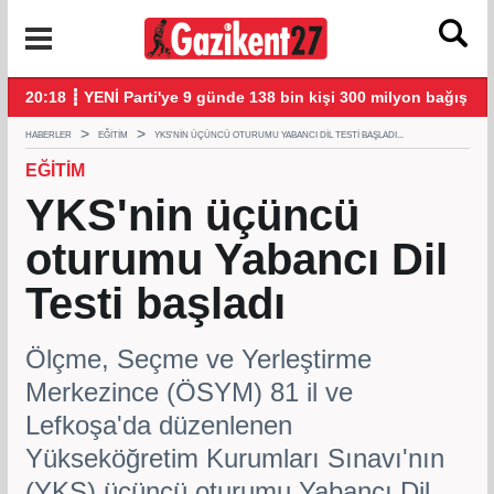
i!
20:18 ┋ YENİ Parti'ye 9 günde 138 bin kişi 300 milyon bağış yap
20:
HABERLER
EĞITIM
YKS'NIN ÜÇÜNCÜ OTURUMU YABANCI DIL TESTI BAŞLADI...
EĞITIM
YKS'nin üçüncü
oturumu Yabancı Dil
Testi başladı
Ölçme, Seçme ve Yerleştirme
Merkezince (ÖSYM) 81 il ve
Lefkoşa'da düzenlenen
Yükseköğretim Kurumları Sınavı'nın
(YKS) üçüncü oturumu Yabancı Dil