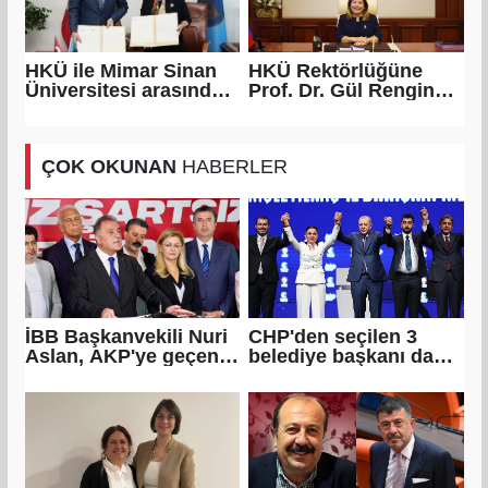
HKÜ ile Mimar Sinan
HKÜ Rektörlüğüne
Üniversitesi arasında
Prof. Dr. Gül Rengin
iş birliği protokolü
Küçükerdoğan atandı
ÇOK OKUNAN
HABERLER
İBB Başkanvekili Nuri
CHP'den seçilen 3
Aslan, AKP'ye geçen
belediye başkanı daha
Eren Ali Bingöl'ün
AKP'ye geçti!
iddialarına yanıt verdi