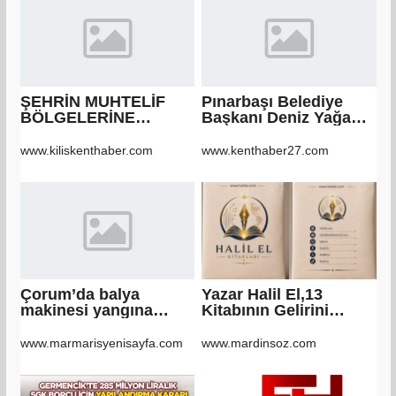
ŞEHRİN MUHTELİF
Pınarbaşı Belediye
BÖLGELERİNE
Başkanı Deniz Yağan,
KALDIRIM YAPILMASI
Yeni Parti’ye geçti
VE BOZULAN
www.kiliskenthaber.com
www.kenthaber27.com
KALDIRIMLARIN
ONARILMASI YAPIM
İŞİ
Çorum’da balya
Yazar Halil El,13
makinesi yangına
Kitabının Gelirini
sebep oldu: 500
Öğrencilere Ayırdı
dönüm anız küle
www.marmarisyenisayfa.com
www.mardinsoz.com
döndü