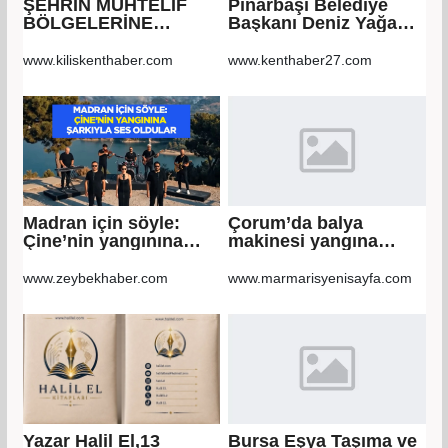
ŞEHRİN MUHTELİF
Pınarbaşı Belediye
BÖLGELERİNE
Başkanı Deniz Yağan,
KALDIRIM YAPILMASI
Yeni Parti’ye geçti
VE BOZULAN
www.kiliskenthaber.com
www.kenthaber27.com
KALDIRIMLARIN
ONARILMASI YAPIM
İŞİ
Madran için söyle:
Çorum’da balya
Çine’nin yangınına
makinesi yangına
şarkıyla ses oldular
sebep oldu: 500
dönüm anız küle
www.zeybekhaber.com
www.marmarisyenisayfa.com
döndü
Yazar Halil El,13
Bursa Eşya Taşıma ve