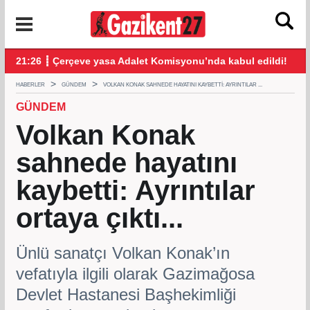
klandı
21:26 ┋ Çerçeve yasa Adalet Komisyonu’nda kabul edildi!
20:
HABERLER
GÜNDEM
VOLKAN KONAK SAHNEDE HAYATINI KAYBETTI: AYRINTILAR ...
GÜNDEM
Volkan Konak
sahnede hayatını
kaybetti: Ayrıntılar
ortaya çıktı...
Ünlü sanatçı Volkan Konak’ın
vefatıyla ilgili olarak Gazimağosa
Devlet Hastanesi Başhekimliği