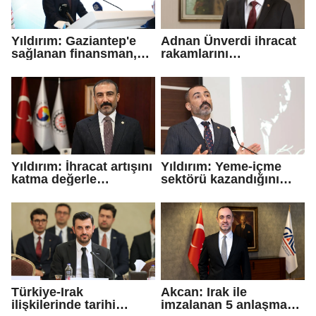
Yıldırım: Gaziantep'e
Adnan Ünverdi ihracat
sağlanan finansman,
rakamlarını
Türkiye'nin rekabet
değerlendirdi
gücüne yapılan
yatırımdır.
Yıldırım: İhracat artışını
Yıldırım: Yeme-içme
katma değerle
sektörü kazandığını
güçlendirmeliyiz
bankalara ve
platformlara bırakıyor
Türkiye-Irak
Akcan: Irak ile
ilişkilerinde tarihi
imzalanan 5 anlaşma