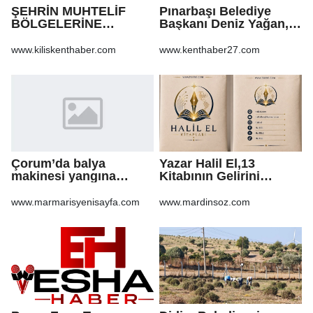
ŞEHRİN MUHTELİF
Pınarbaşı Belediye
BÖLGELERİNE
Başkanı Deniz Yağan,
KALDIRIM YAPILMASI
Yeni Parti’ye geçti
VE BOZULAN
www.kiliskenthaber.com
www.kenthaber27.com
KALDIRIMLARIN
ONARILMASI YAPIM İŞİ
Çorum’da balya
Yazar Halil El,13
makinesi yangına
Kitabının Gelirini
sebep oldu: 500 dönüm
Öğrencilere Ayırdı
anız küle döndü
www.marmarisyenisayfa.com
www.mardinsoz.com