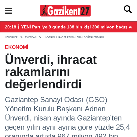
20:18 ┋ YENİ Parti'ye 9 günde 138 bin kişi 300 milyon bağış yap
20
HABERLER
EKONOMI
ÜNVERDI, IHRACAT RAKAMLARINI DEĞERLENDIRDI...
EKONOMI
Ünverdi, ihracat
rakamlarını
değerlendirdi
Gaziantep Sanayi Odası (GSO)
Yönetim Kurulu Başkanı Adnan
Ünverdi, nisan ayında Gaziantep’ten
geçen yılın aynı ayına göre yüzde 25,4
oranında artışla 967 milyon 492 bin