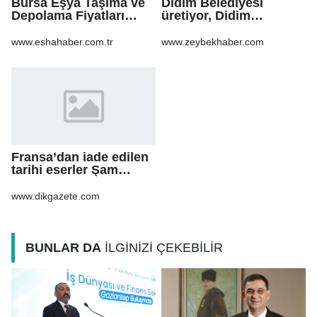
Bursa Eşya Taşıma ve
Didim Belediyesi
Depolama Fiyatları
üretiyor, Didim
2026: Güvenli Hizmet
güzelleşiyor
İçin Bilinmesi
www.eshahaber.com.tr
www.zeybekhaber.com
Gerekenler
Fransa’dan iade edilen
tarihi eserler Şam
Kalesi’nde sergilendi
www.dikgazete.com
BUNLAR DA
İLGİNİZİ ÇEKEBİLİR