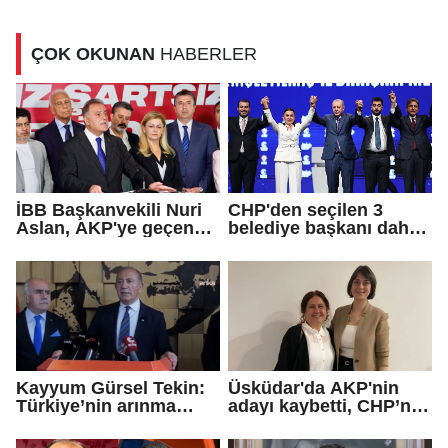
dönüm noktası
bir dönüm noktası
ÇOK OKUNAN
HABERLER
İBB Başkanvekili Nuri
CHP'den seçilen 3
Aslan, AKP'ye geçen
belediye başkanı daha
Eren Ali Bingöl'ün
AKP'ye geçti!
iddialarına yanıt verdi
Kayyum Gürsel Tekin:
Üsküdar'da AKP'nin
Türkiye’nin arınma
adayı kaybetti, CHP’nin
merkezine hoş
adayı Sibel Tan
geldiniz...
Çetinkaya Başkan