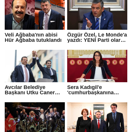
Vekili seçildi
Veli Ağbaba'nın abisi
Özgür Özel, Le Monde'a
Hür Ağbaba tutuklandı
yazdı: YENİ Parti olarak
farklı bir gelecek
öneriyoruz
Avcılar Belediye
Sera Kadıgil'e
Başkanı Utku Caner
'cumhurbaşkanına
Çaykara için tahliye
hakaret' ve 'tehdit'
kararı
soruşturması