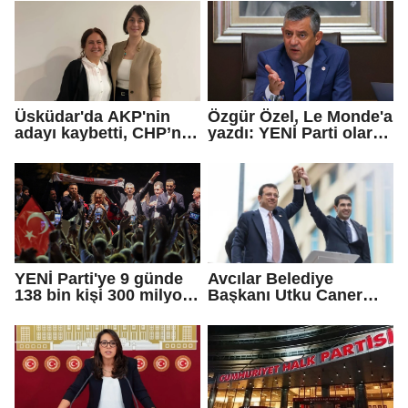
iddialarına yanıt verdi
Üsküdar'da AKP'nin
Özgür Özel, Le Monde'a
adayı kaybetti, CHP’nin
yazdı: YENİ Parti olarak
adayı Sibel Tan
farklı bir gelecek
Çetinkaya Başkan
öneriyoruz
Vekili seçildi
YENİ Parti'ye 9 günde
Avcılar Belediye
138 bin kişi 300 milyon
Başkanı Utku Caner
bağış yaptı
Çaykara için tahliye
kararı