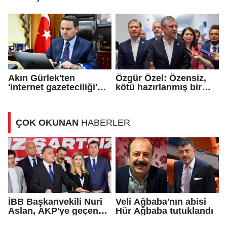
edildi!
arasında 'Mekke
Savunma Anlaşması'
imzalandı
Akın Gürlek'ten
Özgür Özel: Özensiz,
'internet gazeteciliği'
kötü hazırlanmış bir
için yasa sinyali
teklif...
ÇOK OKUNAN
HABERLER
İBB Başkanvekili Nuri
Veli Ağbaba'nın abisi
Aslan, AKP'ye geçen
Hür Ağbaba tutuklandı
Eren Ali Bingöl'ün