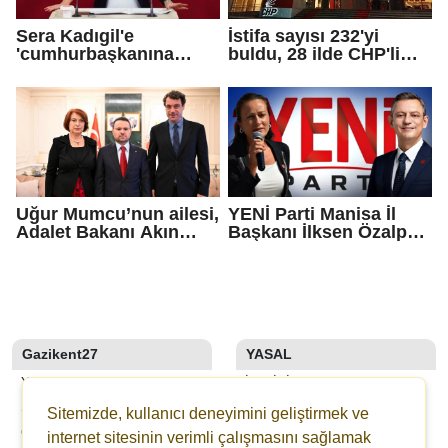
Sera Kadıgil'e
İstifa sayısı 232'yi
'cumhurbaşkanına
buldu, 28 ilde CHP'li
hakaret' ve 'tehdit'
başkan kalmadı!
soruşturması
Uğur Mumcu’nun ailesi,
YENİ Parti Manisa İl
Adalet Bakanı Akın
Başkanı İlksen Özalper
Gürlek ile görüştü
tutuklandı
Gazikent27
YASAL
YAZARLAR
İLETIŞIM
SON DAKİKA
KÜNYE
Sitemizde, kullanıcı deneyimini geliştirmek ve
GALERİLER
YAYIN İLKELERI
internet sitesinin verimli çalışmasını sağlamak