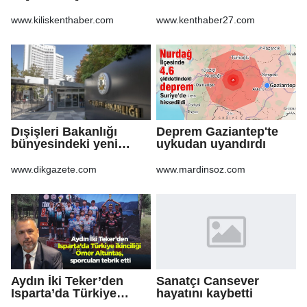
DEPREM!
www.kiliskenthaber.com
www.kenthaber27.com
Dışişleri Bakanlığı
Deprem Gaziantep'te
bünyesindeki yeni
uykudan uyandırdı
atamalar Resmi
Gazete'de
www.dikgazete.com
www.mardinsoz.com
Aydın İki Teker’den
Sanatçı Cansever
Isparta’da Türkiye
hayatını kaybetti
ikinciliği Ömer