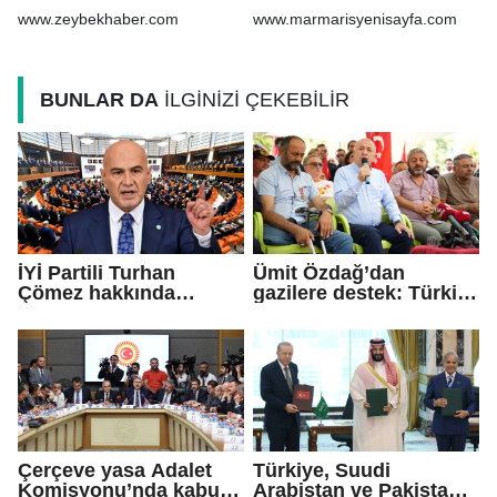
Altuntaş, sporcuları
www.zeybekhaber.com
www.marmarisyenisayfa.com
tebrik etti
BUNLAR DA
İLGİNİZİ ÇEKEBİLİR
İYİ Partili Turhan
Ümit Özdağ’dan
Çömez hakkında
gazilere destek: Türkiye
soruşturma başlatıldı
bu sorunu daha fazla
taşımamalı
Çerçeve yasa Adalet
Türkiye, Suudi
Komisyonu’nda kabul
Arabistan ve Pakistan