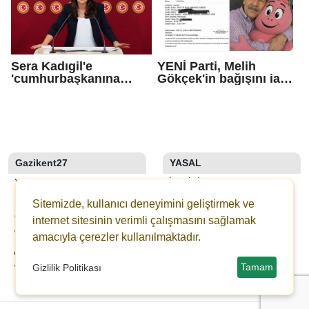
Sera Kadıgil'e
YENİ Parti, Melih
'cumhurbaşkanına
Gökçek'in bağışını iade
hakaret' ve 'tehdit'
etti
soruşturması
Gazikent27
YASAL
YAZARLAR
İLETIŞIM
SON DAKİKA
KÜNYE
Sitemizde, kullanıcı deneyimini geliştirmek ve
GALERİLER
YAYIN İLKELERI
internet sitesinin verimli çalışmasını sağlamak
WEBTV
KURALLAR
amacıyla çerezler kullanılmaktadır.
ANKETLER
GIZLILIK
Tamam
Gizlilik Politikası
WİKİ
KULLANICI SÖZLEŞMESI
ŞEHİR REHBERİ
VERI POLITIKASI