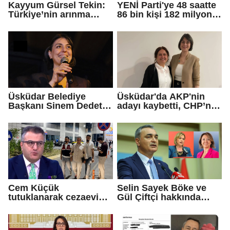
Kayyum Gürsel Tekin:
YENİ Parti'ye 48 saatte
Türkiye’nin arınma
86 bin kişi 182 milyon
merkezine hoş
lira bağışladı
geldiniz...
Üsküdar Belediye
Üsküdar'da AKP'nin
Başkanı Sinem Dedetaş
adayı kaybetti, CHP’nin
tutuklandı
adayı Sibel Tan
Çetinkaya Başkan
Vekili seçildi
Cem Küçük
Selin Sayek Böke ve
tutuklanarak cezaevine
Gül Çiftçi hakkında
gönderildi
disiplin süreci
başlatılacak