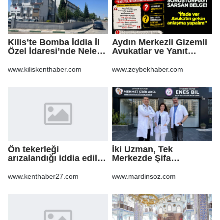
Kilis’te Bomba İddia İl
Aydın Merkezli Gizemli
Özel İdaresi’nde Neler
Avukatlar ve Yanıt
Oluyor?
Bekleyen Sorular
www.kiliskenthaber.com
www.zeybekhaber.com
Ön tekerleği
İki Uzman, Tek
arızalandığı iddia edilen
Merkezde Şifa
arazi aracı PTS direğine
Dağıtacak
çarptı: 1 yaralı
www.kenthaber27.com
www.mardinsoz.com