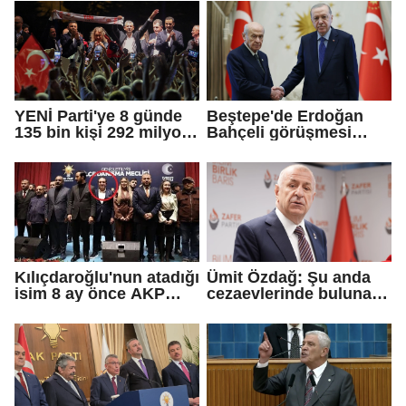
YENİ Parti'ye 8 günde
Beştepe'de Erdoğan
135 bin kişi 292 milyon
Bahçeli görüşmesi
TL bağış yaptı
sona erdi
Kılıçdaroğlu'nun atadığı
Ümit Özdağ: Şu anda
isim 8 ay önce AKP
cezaevlerinde bulunan
rozeti takmış!
adli mahkumların suçu
ne?