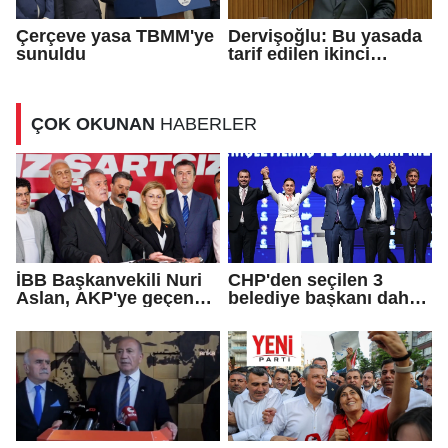
Çerçeve yasa TBMM'ye
Dervişoğlu: Bu yasada
sunuldu
tarif edilen ikinci
cumhuriyettir...
ÇOK OKUNAN
HABERLER
İBB Başkanvekili Nuri
CHP'den seçilen 3
Aslan, AKP'ye geçen
belediye başkanı daha
Eren Ali Bingöl'ün
AKP'ye geçti!
iddialarına yanıt verdi