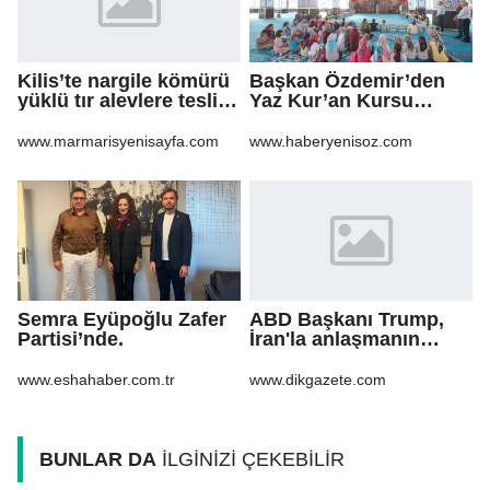
Kilis’te nargile kömürü
Başkan Özdemir’den
yüklü tır alevlere teslim
Yaz Kur’an Kursu
oldu
öğrencilerine ziyaret
www.marmarisyenisayfa.com
www.haberyenisoz.com
Semra Eyüpoğlu Zafer
ABD Başkanı Trump,
Partisi’nde.
İran'la anlaşmanın
"yakında"
sağlanabileceğini
www.eshahaber.com.tr
www.dikgazete.com
söyledi
BUNLAR DA
İLGİNİZİ ÇEKEBİLİR