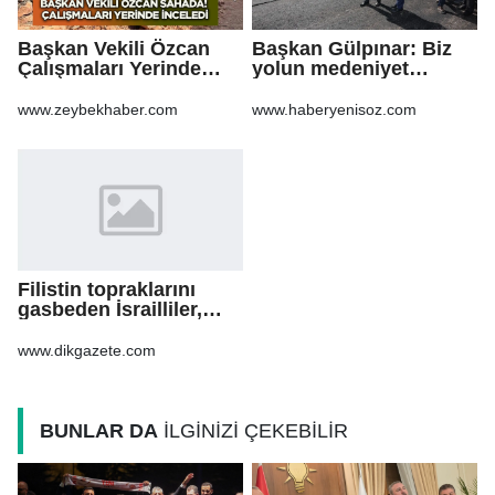
Başkan Vekili Özcan
Başkan Gülpınar: Biz
Çalışmaları Yerinde
yolun medeniyet
Takip Etti
olduğuna inanıyoruz
www.zeybekhaber.com
www.haberyenisoz.com
Filistin topraklarını
gasbeden İsrailliler,
işgal altındaki Batı
Şeria’daki saldırılarını
www.dikgazete.com
sürdürdü
BUNLAR DA
İLGİNİZİ ÇEKEBİLİR