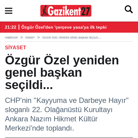
21:22 ┋ Özgür Özel'den 'çerçeve yasa'ya ilk tepki
21
HABERLER
SIYASET
ÖZGÜR ÖZEL YENIDEN GENEL BAŞKAN SEÇILDI......
SIYASET
Özgür Özel yeniden
genel başkan
seçildi...
CHP'nin "Kayyuma ve Darbeye Hayır"
sloganlı 22. Olağanüstü Kurultayı
Ankara Nazım Hikmet Kültür
Merkezi'nde toplandı.