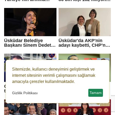
merkezine hoş
lira bağışladı
geldiniz...
Üsküdar Belediye
Üsküdar'da AKP'nin
Başkanı Sinem Dedetaş
adayı kaybetti, CHP’nin
tutuklandı
adayı Sibel Tan
Çetinkaya Başkan
Vekili seçildi
Sitemizde, kullanıcı deneyimini geliştirmek ve
internet sitesinin verimli çalışmasını sağlamak
amacıyla çerezler kullanılmaktadır.
Cem Küçük
Selin Sayek Böke ve
tutuklanarak cezaevine
Gül Çiftçi hakkında
Tamam
Gizlilik Politikası
gönderildi
disiplin süreci
başlatılacak