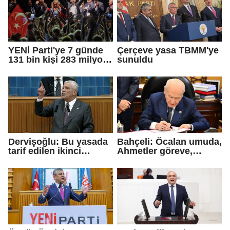
YENİ Parti'ye 7 günde
Çerçeve yasa TBMM'ye
131 bin kişi 283 milyon
sunuldu
TL bağış yaptı
Dervişoğlu: Bu yasada
Bahçeli: Öcalan umuda,
tarif edilen ikinci
Ahmetler göreve,
cumhuriyettir...
Demirtaş evine
dönmeli...