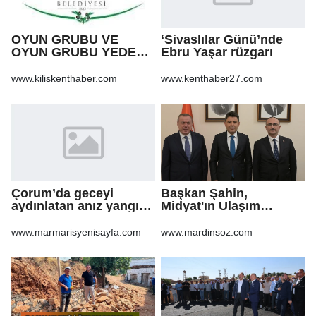
OYUN GRUBU VE
‘Sivaslılar Günü’nde
OYUN GRUBU YEDEK
Ebru Yaşar rüzgarı
PARÇA ALIM İŞİ
www.kiliskenthaber.com
www.kenthaber27.com
Çorum’da geceyi
Başkan Şahin,
aydınlatan anız yangını
Midyat'ın Ulaşım
korkuttu
Yatırımlarını Ankara'ya
Taşıdı
www.marmarisyenisayfa.com
www.mardinsoz.com