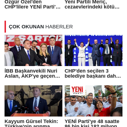
Özgür Özel'den
Yeni Partili Meriç,
CHP'lilere YENİ Parti'ye
cezaevlerindeki kötü
katılma çağrısı
koşulları meclis
gündemine taşıdı
ÇOK OKUNAN
HABERLER
İBB Başkanvekili Nuri
CHP'den seçilen 3
Aslan, AKP'ye geçen
belediye başkanı daha
Eren Ali Bingöl'ün
AKP'ye geçti!
iddialarına yanıt verdi
Kayyum Gürsel Tekin:
YENİ Parti'ye 48 saatte
Türkiye’nin arınma
86 bin kişi 182 milyon