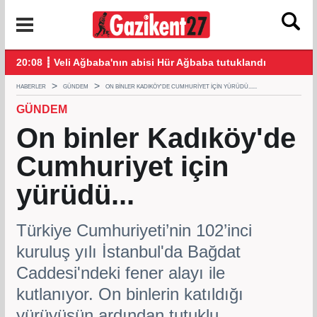
 bağış yaptı
20:08 ┋ Veli Ağbaba'nın abisi Hür Ağbaba tutuklandı
18:
HABERLER
GÜNDEM
ON BINLER KADIKÖY'DE CUMHURIYET IÇIN YÜRÜDÜ......
GÜNDEM
On binler Kadıköy'de
Cumhuriyet için
yürüdü...
Türkiye Cumhuriyeti’nin 102’inci
kuruluş yılı İstanbul'da Bağdat
Caddesi'ndeki fener alayı ile
kutlanıyor. On binlerin katıldığı
yürüyüşün ardından tutuklu