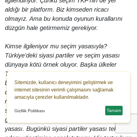
ilgilendiriyor. Çünkü seçim TKP'nin de yer
aldığı bir platform. Biz kimseden ricacı
olmayız. Ama bu konuda oyunun kurallarını
düzgün hale getirmemiz gerekiyor.
Kimse ilgileniyor mu seçim yasasıyla?
Türkiye'deki siyasi partiler ve seçim yasası
dünyaya kötü örnek oluyor. Başka ülkeler
Türkiye'yi takip ediyorlar. Yüzde 10 diye bir
baraj olabilir mi? Ya da bu ittifaklar. İttifaklar
Sitemizde, kullanıcı deneyimini geliştirmek ve
internet sitesinin verimli çalışmasını sağlamak
denilen şey ahlaksızlığı teşvik ediyor. Hodri
amacıyla çerezler kullanılmaktadır.
meydan bunları değiştirelim öyle gidelim
seçime. CHP uğraşıyor mu? Yok. Çünkü işine
Tamam
Gizlilik Politikası
geliyor CHP yönetiminin bugünkü siyasi partiler
yasası. Bugünkü siyasi partiler yasası tek