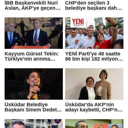
İBB Başkanvekili Nuri
CHP'den seçilen 3
Aslan, AKP'ye geçen
belediye başkanı daha
Eren Ali Bingöl'ün
AKP'ye geçti!
iddialarına yanıt verdi
Kayyum Gürsel Tekin:
YENİ Parti'ye 48 saatte
Türkiye’nin arınma
86 bin kişi 182 milyon
merkezine hoş
lira bağışladı
geldiniz...
Üsküdar Belediye
Üsküdar'da AKP'nin
Başkanı Sinem Dedetaş
adayı kaybetti, CHP’nin
tutuklandı
adayı Sibel Tan
Çetinkaya Başkan
Vekili seçildi