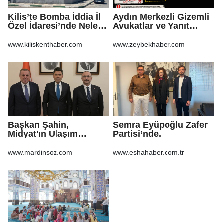
Kilis’te Bomba İddia İl
Aydın Merkezli Gizemli
Özel İdaresi’nde Neler
Avukatlar ve Yanıt
Oluyor?
Bekleyen Sorular
www.kiliskenthaber.com
www.zeybekhaber.com
Başkan Şahin,
Semra Eyüpoğlu Zafer
Midyat'ın Ulaşım
Partisi’nde.
Yatırımlarını Ankara'ya
Taşıdı
www.mardinsoz.com
www.eshahaber.com.tr