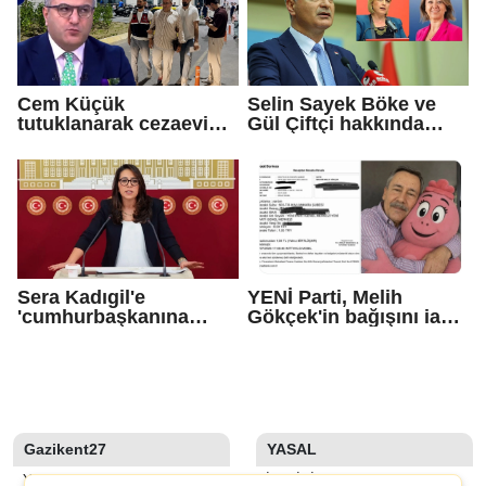
Cem Küçük
Selin Sayek Böke ve
tutuklanarak cezaevine
Gül Çiftçi hakkında
gönderildi
disiplin süreci
başlatılacak
Sera Kadıgil'e
YENİ Parti, Melih
'cumhurbaşkanına
Gökçek'in bağışını iade
hakaret' ve 'tehdit'
etti
soruşturması
Gazikent27
YASAL
YAZARLAR
İLETIŞIM