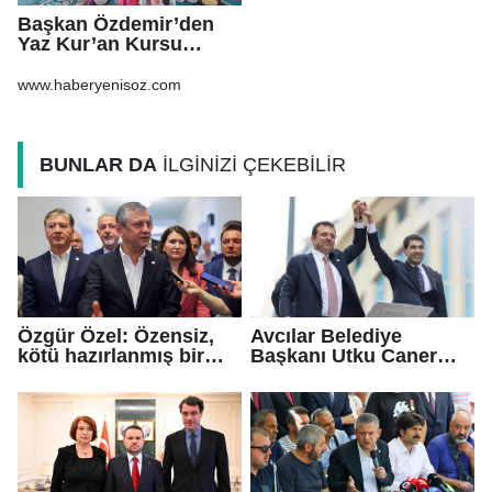
Başkan Özdemir’den
Yaz Kur’an Kursu
öğrencilerine ziyaret
www.haberyenisoz.com
BUNLAR DA
İLGİNİZİ ÇEKEBİLİR
Özgür Özel: Özensiz,
Avcılar Belediye
kötü hazırlanmış bir
Başkanı Utku Caner
teklif...
Çaykara için tahliye
kararı