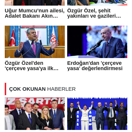
Uğur Mumcu’nun ailesi,
Özgür Özel, şehit
Adalet Bakanı Akın
yakınları ve gazileri
Gürlek ile görüştü
ziyaret etti
Özgür Özel'den
Erdoğan'dan 'çerçeve
'çerçeve yasa'ya ilk
yasa' değerlendirmesi
tepki
ÇOK OKUNAN
HABERLER