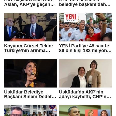
Aslan, AKP'ye geçen
belediye başkanı daha
Eren Ali Bingöl'ün
AKP'ye geçti!
iddialarına yanıt verdi
Kayyum Gürsel Tekin:
YENİ Parti'ye 48 saatte
Türkiye’nin arınma
86 bin kişi 182 milyon
merkezine hoş
lira bağışladı
geldiniz...
Üsküdar Belediye
Üsküdar'da AKP'nin
Başkanı Sinem Dedetaş
adayı kaybetti, CHP’nin
tutuklandı
adayı Sibel Tan
Çetinkaya Başkan
Vekili seçildi