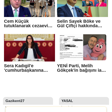
Cem Küçük
Selin Sayek Böke ve
tutuklanarak cezaevine
Gül Çiftçi hakkında
gönderildi
disiplin süreci
başlatılacak
Sera Kadıgil'e
YENİ Parti, Melih
'cumhurbaşkanına
Gökçek'in bağışını iade
hakaret' ve 'tehdit'
etti
soruşturması
Gazikent27
YASAL
YAZARLAR
İLETIŞIM