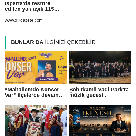
Isparta'da restore
edilen yaklaşık 115
yıllık konak, tarihi
atmosferiyle
www.dikgazete.com
misafirlerini ağırlıyo
BUNLAR DA
İLGİNİZİ ÇEKEBİLİR
“Mahallemde Konser
Şehitkamil Vadi Park'ta
Var” ilçelerde devam
müzik gecesi...
ediyor