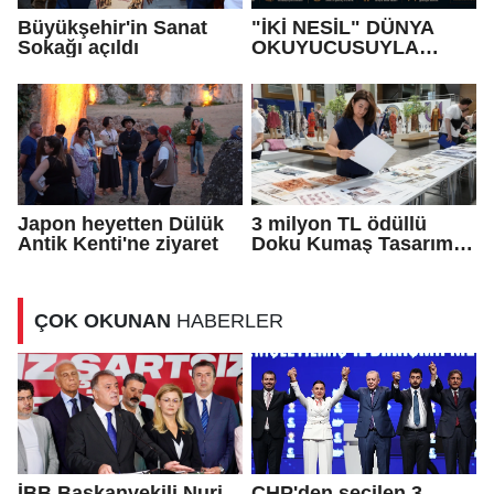
Büyükşehir'in Sanat
"İKİ NESİL" DÜNYA
Sokağı açıldı
OKUYUCUSUYLA
BULUŞUYOR
Japon heyetten Dülük
3 milyon TL ödüllü
Antik Kenti'ne ziyaret
Doku Kumaş Tasarım
Yarışması’nda
finalistler belli oldu
ÇOK OKUNAN
HABERLER
İBB Başkanvekili Nuri
CHP'den seçilen 3