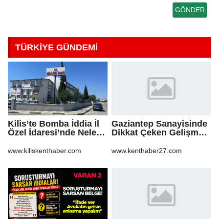
TÜRKİYE GÜNDEMİ
Kilis’te Bomba İddia İl
Gaziantep Sanayisinde
Özel İdaresi’nde Neler
Dikkat Çeken Gelişme,
Oluyor?
Uslu Group Finansal
Yeniden Yapılandırma
www.kiliskenthaber.com
www.kenthaber27.com
Sürecine Girdi