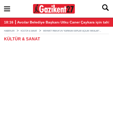
18:16 ┋ Avcılar Belediye Başkanı Utku Caner Çaykara için tahliy
15
HABERLER
KÜLTÜR & SANAT
MEHMET PAMUK'UN “KAPANAN KAPILAR AÇILAN YARALAR”...
KÜLTÜR & SANAT