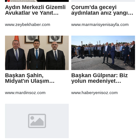
Aydın Merkezli Gizemli
Çorum’da geceyi
Avukatlar ve Yanıt
aydınlatan anız yangını
Bekleyen Sorular
korkuttu
www.zeybekhaber.com
www.marmarisyenisayfa.com
Başkan Şahin,
Başkan Gülpınar: Biz
Midyat'ın Ulaşım
yolun medeniyet
Yatırımlarını Ankara'ya
olduğuna inanıyoruz
Taşıdı
www.mardinsoz.com
www.haberyenisoz.com