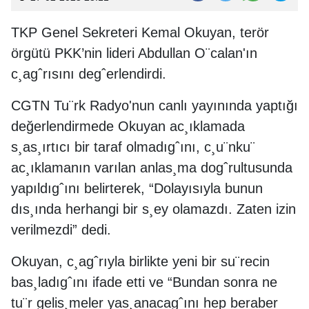
TKP Genel Sekreteri Kemal Okuyan, terör
örgütü PKK’nin lideri Abdullan O¨calan'ın
c¸agˆrısını degˆerlendirdi.
CGTN Tu¨rk Radyo'nun canlı yayınında yaptığı
değerlendirmede Okuyan ac¸ıklamada
s¸as¸ırtıcı bir taraf olmadıgˆını, c¸u¨nku¨
ac¸ıklamanın varılan anlas¸ma dogˆrultusunda
yapıldıgˆını belirterek, “Dolayısıyla bunun
dıs¸ında herhangi bir s¸ey olamazdı. Zaten izin
verilmezdi” dedi.
Okuyan, c¸agˆrıyla birlikte yeni bir su¨recin
bas¸ladıgˆını ifade etti ve “Bundan sonra ne
tu¨r gelis¸meler yas¸anacagˆını hep beraber