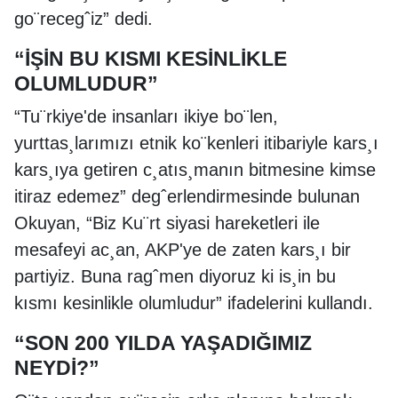
go¨recegˆiz” dedi.
“İŞİN BU KISMI KESİNLİKLE
OLUMLUDUR”
“Tu¨rkiye'de insanları ikiye bo¨len,
yurttas¸larımızı etnik ko¨kenleri itibariyle kars¸ı
kars¸ıya getiren c¸atıs¸manın bitmesine kimse
itiraz edemez” degˆerlendirmesinde bulunan
Okuyan, “Biz Ku¨rt siyasi hareketleri ile
mesafeyi ac¸an, AKP'ye de zaten kars¸ı bir
partiyiz. Buna ragˆmen diyoruz ki is¸in bu
kısmı kesinlikle olumludur” ifadelerini kullandı.
“SON 200 YILDA YAŞADIĞIMIZ
NEYDİ?”