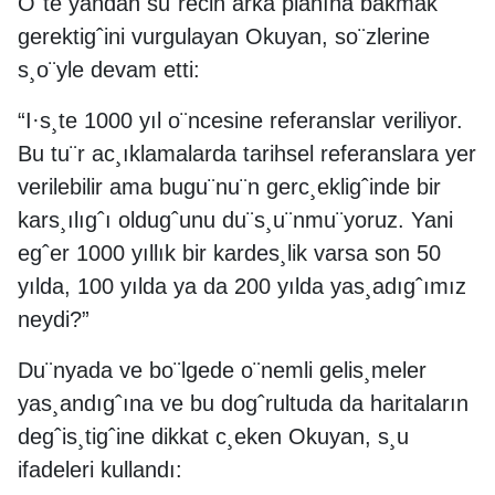
O¨te yandan su¨recin arka planına bakmak
gerektigˆini vurgulayan Okuyan, so¨zlerine
s¸o¨yle devam etti:
“I·s¸te 1000 yıl o¨ncesine referanslar veriliyor.
Bu tu¨r ac¸ıklamalarda tarihsel referanslara yer
verilebilir ama bugu¨nu¨n gerc¸ekligˆinde bir
kars¸ılıgˆı oldugˆunu du¨s¸u¨nmu¨yoruz. Yani
egˆer 1000 yıllık bir kardes¸lik varsa son 50
yılda, 100 yılda ya da 200 yılda yas¸adıgˆımız
neydi?”
Du¨nyada ve bo¨lgede o¨nemli gelis¸meler
yas¸andıgˆına ve bu dogˆrultuda da haritaların
degˆis¸tigˆine dikkat c¸eken Okuyan, s¸u
ifadeleri kullandı: