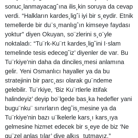
sonuc¸lanmayacagˆına ilis¸kin soruya da cevap
verdi. “Halkların kardes¸ligˆi iyi bir s¸eydir. Etnik
temellerde bir du¨s¸manlıgˆın kimseye faydası
yoktur” diyen Okuyan, so¨zlerini s¸o¨yle
noktaladı: “Tu¨rk-Ku¨rt kardes¸ligˆini I·slam
temelinde tesis edecegˆiz’ diyenler de var. Bu
Tu¨rkiye'nin daha da dinciles¸mesi anlamına
gelir. Yeni Osmanlıcı hayaller ya da bu
stratejinin bir parc¸ası olarak gu¨ndeme
gelebilir. Tu¨rkiye, ‘Biz Ku¨rtlerle ittifak
halindeyiz’ deyip bo¨lgede bas¸ka hedefler yani
bugu¨nku¨ sınırların degˆis¸mesine ya da
Tu¨rkiye'nin bazı u¨lkelerle kars¸ı kars¸ıya
gelmesine hizmet edecek bir s¸eye de biz ‘Ne
gu¨zel anlas¸tılar’ diye alkıs¸ tutmayız.”