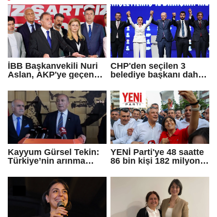
İBB Başkanvekili Nuri
CHP'den seçilen 3
Aslan, AKP'ye geçen
belediye başkanı daha
Eren Ali Bingöl'ün
AKP'ye geçti!
iddialarına yanıt verdi
Kayyum Gürsel Tekin:
YENİ Parti'ye 48 saatte
Türkiye’nin arınma
86 bin kişi 182 milyon
merkezine hoş
lira bağışladı
geldiniz...