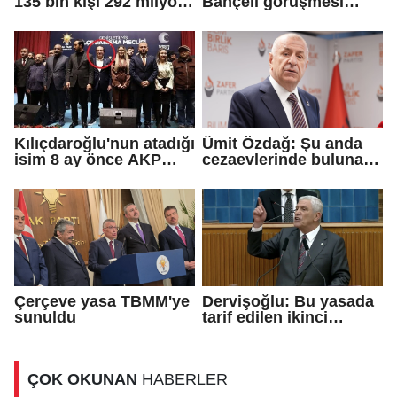
135 bin kişi 292 milyon
Bahçeli görüşmesi
TL bağış yaptı
sona erdi
Kılıçdaroğlu'nun atadığı
Ümit Özdağ: Şu anda
isim 8 ay önce AKP
cezaevlerinde bulunan
rozeti takmış!
adli mahkumların suçu
ne?
Çerçeve yasa TBMM'ye
Dervişoğlu: Bu yasada
sunuldu
tarif edilen ikinci
cumhuriyettir...
ÇOK OKUNAN
HABERLER