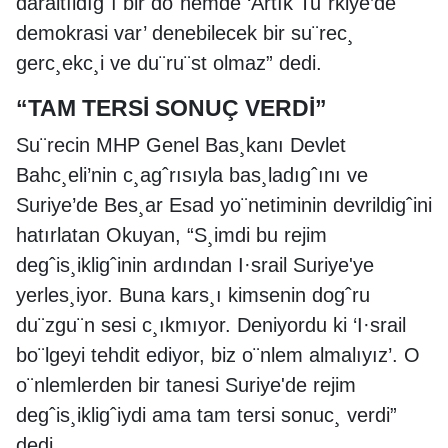
daraltıldıgˆı bir do¨nemde ‘Artık Tu¨rkiye’de
demokrasi var’ denebilecek bir su¨rec¸
gerc¸ekc¸i ve du¨ru¨st olmaz” dedi.
“TAM TERSİ SONUÇ VERDİ”
Su¨recin MHP Genel Bas¸kanı Devlet
Bahc¸eli’nin c¸agˆrısıyla bas¸ladıgˆını ve
Suriye’de Bes¸ar Esad yo¨netiminin devrildigˆini
hatırlatan Okuyan, “S¸imdi bu rejim
degˆis¸ikligˆinin ardından I·srail Suriye'ye
yerles¸iyor. Buna kars¸ı kimsenin dogˆru
du¨zgu¨n sesi c¸ıkmıyor. Deniyordu ki ‘I·srail
bo¨lgeyi tehdit ediyor, biz o¨nlem almalıyız’. O
o¨nlemlerden bir tanesi Suriye'de rejim
degˆis¸ikligˆiydi ama tam tersi sonuc¸ verdi”
dedi.