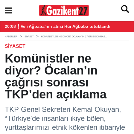
ğış yaptı
20:08 ┋ Veli Ağbaba'nın abisi Hür Ağbaba tutuklandı
18
HABERLER
SIYASET
KOMÜNISTLER NE DIYOR? ÖCALAN’IN ÇAĞRISI SONRAS...
SIYASET
Komünistler ne
diyor? Öcalan’ın
çağrısı sonrası
TKP’den açıklama
TKP Genel Sekreteri Kemal Okuyan,
“Türkiye'de insanları ikiye bölen,
yurttaşlarımızı etnik kökenleri itibariyle