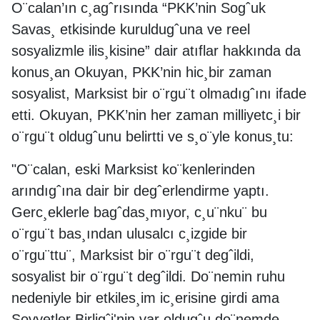
O¨calan’ın c¸agˆrısında “PKK’nin Sogˆuk
Savas¸ etkisinde kuruldugˆuna ve reel
sosyalizmle ilis¸kisine” dair atıflar hakkında da
konus¸an Okuyan, PKK’nin hic¸bir zaman
sosyalist, Marksist bir o¨rgu¨t olmadıgˆını ifade
etti. Okuyan, PKK’nin her zaman milliyetc¸i bir
o¨rgu¨t oldugˆunu belirtti ve s¸o¨yle konus¸tu:
"O¨calan, eski Marksist ko¨kenlerinden
arındıgˆına dair bir degˆerlendirme yaptı.
Gerc¸eklerle bagˆdas¸mıyor, c¸u¨nku¨ bu
o¨rgu¨t bas¸ından ulusalcı c¸izgide bir
o¨rgu¨ttu¨, Marksist bir o¨rgu¨t degˆildi,
sosyalist bir o¨rgu¨t degˆildi. Do¨nemin ruhu
nedeniyle bir etkiles¸im ic¸erisine girdi ama
Sovyetler Birligˆi'nin var oldugˆu do¨nemde