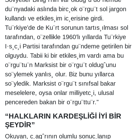
du¨nyadaki aslında birc¸ok o¨rgu¨t sol jargon
kullandı ve etkiles¸im ic¸erisine girdi.
Tu¨rkiye'de de Ku¨rt sorunun tartıs¸ılması sol
tarafından, o¨zellikle 1960’lı yıllarda Tu¨rkiye
I·s¸c¸i Partisi tarafından gu¨ndeme getirilen bir
olguydu. Tabii ki bir etkiles¸im vardı ama bu
o¨rgu¨tu¨n Marksist bir o¨rgu¨t oldugˆunu
so¨ylemek yanlıs¸ olur. Biz bunu yıllarca
so¨yledik. Marksist o¨rgu¨t sınıfsal bakar
meselelere, oysa onlar milliyetc¸i, ulusal
pencereden bakan bir o¨rgu¨ttu¨r."
“HALKLARIN KARDEŞLİĞİ İYİ BİR
ŞEYDİR”
Okuyan, c¸agˆrının olumlu sonuc¸lanıp