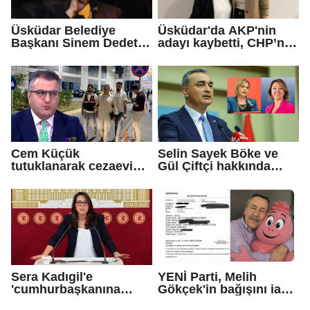
Üsküdar Belediye
Üsküdar'da AKP'nin
Başkanı Sinem Dedetaş
adayı kaybetti, CHP’nin
tutuklandı
adayı Sibel Tan
Çetinkaya Başkan
Vekili seçildi
Cem Küçük
Selin Sayek Böke ve
tutuklanarak cezaevine
Gül Çiftçi hakkında
gönderildi
disiplin süreci
başlatılacak
Sera Kadıgil'e
YENİ Parti, Melih
'cumhurbaşkanına
Gökçek'in bağışını iade
hakaret' ve 'tehdit'
etti