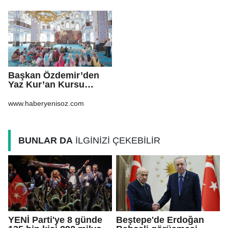
Başkan Özdemir’den
Yaz Kur’an Kursu
öğrencilerine ziyaret
www.haberyenisoz.com
BUNLAR DA
İLGİNİZİ ÇEKEBİLİR
YENİ Parti'ye 8 günde
Beştepe'de Erdoğan