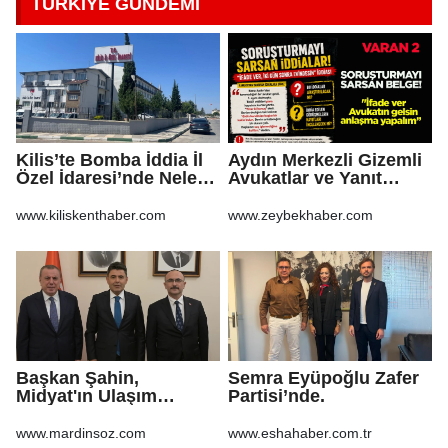
TÜRKİYE GÜNDEMİ
Kilis’te Bomba İddia İl
Aydın Merkezli Gizemli
Özel İdaresi’nde Neler
Avukatlar ve Yanıt
Oluyor?
Bekleyen Sorular
www.kiliskenthaber.com
www.zeybekhaber.com
Başkan Şahin,
Semra Eyüpoğlu Zafer
Midyat'ın Ulaşım
Partisi’nde.
Yatırımlarını Ankara'ya
Taşıdı
www.mardinsoz.com
www.eshahaber.com.tr