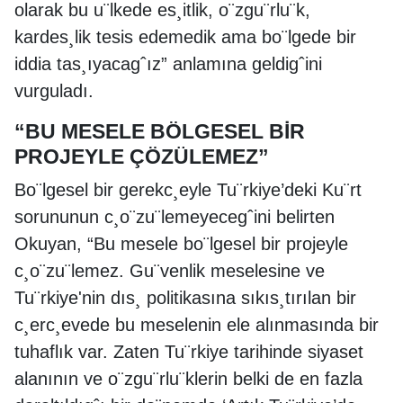
olarak bu u¨lkede es¸itlik, o¨zgu¨rlu¨k,
kardes¸lik tesis edemedik ama bo¨lgede bir
iddia tas¸ıyacagˆız” anlamına geldigˆini
vurguladı.
“BU MESELE BÖLGESEL BİR
PROJEYLE ÇÖZÜLEMEZ”
Bo¨lgesel bir gerekc¸eyle Tu¨rkiye’deki Ku¨rt
sorununun c¸o¨zu¨lemeyecegˆini belirten
Okuyan, “Bu mesele bo¨lgesel bir projeyle
c¸o¨zu¨lemez. Gu¨venlik meselesine ve
Tu¨rkiye'nin dıs¸ politikasına sıkıs¸tırılan bir
c¸erc¸evede bu meselenin ele alınmasında bir
tuhaflık var. Zaten Tu¨rkiye tarihinde siyaset
alanının ve o¨zgu¨rlu¨klerin belki de en fazla