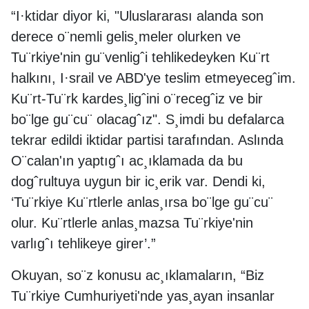
“I·ktidar diyor ki, "Uluslararası alanda son
derece o¨nemli gelis¸meler olurken ve
Tu¨rkiye'nin gu¨venligˆi tehlikedeyken Ku¨rt
halkını, I·srail ve ABD'ye teslim etmeyecegˆim.
Ku¨rt-Tu¨rk kardes¸ligˆini o¨recegˆiz ve bir
bo¨lge gu¨cu¨ olacagˆız". S¸imdi bu defalarca
tekrar edildi iktidar partisi tarafından. Aslında
O¨calan'ın yaptıgˆı ac¸ıklamada da bu
dogˆrultuya uygun bir ic¸erik var. Dendi ki,
‘Tu¨rkiye Ku¨rtlerle anlas¸ırsa bo¨lge gu¨cu¨
olur. Ku¨rtlerle anlas¸mazsa Tu¨rkiye'nin
varlıgˆı tehlikeye girer’.”
Okuyan, so¨z konusu ac¸ıklamaların, “Biz
Tu¨rkiye Cumhuriyeti'nde yas¸ayan insanlar