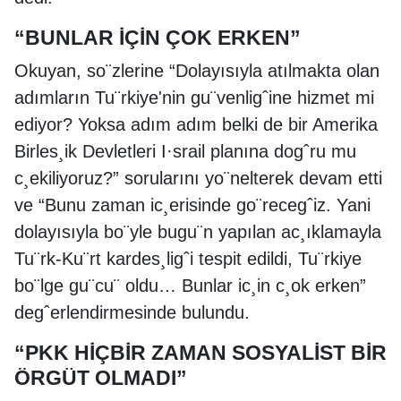
“BUNLAR İÇİN ÇOK ERKEN”
Okuyan, so¨zlerine “Dolayısıyla atılmakta olan
adımların Tu¨rkiye'nin gu¨venligˆine hizmet mi
ediyor? Yoksa adım adım belki de bir Amerika
Birles¸ik Devletleri I·srail planına dogˆru mu
c¸ekiliyoruz?” sorularını yo¨nelterek devam etti
ve “Bunu zaman ic¸erisinde go¨recegˆiz. Yani
dolayısıyla bo¨yle bugu¨n yapılan ac¸ıklamayla
Tu¨rk-Ku¨rt kardes¸ligˆi tespit edildi, Tu¨rkiye
bo¨lge gu¨cu¨ oldu… Bunlar ic¸in c¸ok erken”
degˆerlendirmesinde bulundu.
“PKK HİÇBİR ZAMAN SOSYALİST BİR
ÖRGÜT OLMADI”