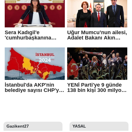
Sera Kadıgil'e
Uğur Mumcu’nun ailesi,
'cumhurbaşkanına
Adalet Bakanı Akın
hakaret' ve 'tehdit'
Gürlek ile görüştü
soruşturması
İstanbul'da AKP'nin
YENİ Parti'ye 9 günde
belediye sayısı CHP'yi
138 bin kişi 300 milyon
geçti!
bağış yaptı
Gazikent27
YASAL