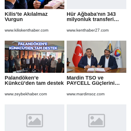
Kilis’te Akılalmaz
Hür Ağbaba'nın 343
Vurgun
milyonluk transferi
MASAK raporunda! Veli
Ağbaba'ya milyonlar
www.kiliskenthaber.com
www.kenthaber27.com
gitmiş
Palandöken’e
Mardin TSO ve
Künkcü’den tam destek
PAYCELL Güçlerini
Birleştirdi
www.zeybekhaber.com
www.mardinsoz.com