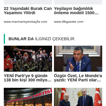
22 Yaşındaki Burak Can
Yeşilayın bağımlılık
Yaşamını Yitirdi
önleme modeli 1500
göçmen gencin
hayatına dokundu
www.marmarisyenisayfa.com
www.dikgazete.com
BUNLAR DA
İLGİNİZİ ÇEKEBİLİR
YENİ Parti'ye 9 günde
Özgür Özel, Le Monde'a
138 bin kişi 300 milyon
yazdı: YENİ Parti olarak
bağış yaptı
farklı bir gelecek
öneriyoruz