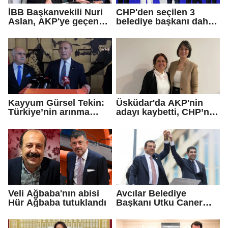
İBB Başkanvekili Nuri
CHP'den seçilen 3
Aslan, AKP'ye geçen
belediye başkanı daha
Eren Ali Bingöl'ün
AKP'ye geçti!
iddialarına yanıt verdi
Kayyum Gürsel Tekin:
Üsküdar'da AKP'nin
Türkiye’nin arınma
adayı kaybetti, CHP’nin
merkezine hoş
adayı Sibel Tan
geldiniz...
Çetinkaya Başkan
Vekili seçildi
Veli Ağbaba'nın abisi
Avcılar Belediye
Hür Ağbaba tutuklandı
Başkanı Utku Caner
Çaykara için tahliye
kararı