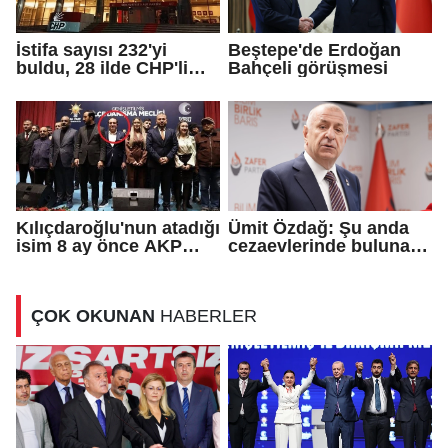
İstifa sayısı 232'yi
Beştepe'de Erdoğan
buldu, 28 ilde CHP'li
Bahçeli görüşmesi
başkan kalmadı!
Kılıçdaroğlu'nun atadığı
Ümit Özdağ: Şu anda
isim 8 ay önce AKP
cezaevlerinde bulunan
rozeti takmış!
adli mahkumların suçu
ne?
ÇOK OKUNAN
HABERLER